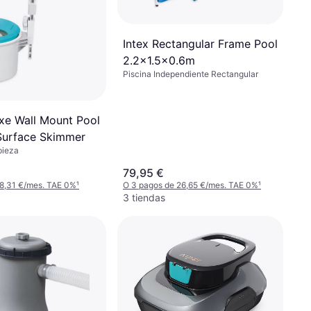
Intex Rectangular Frame Pool
2.2x1.5x0.6m
Piscina Independiente Rectangular
uxe Wall Mount Pool
Surface Skimmer
pieza
79,95 €
 8,31 €/mes. TAE 0%
¹
O 3 pagos de 26,65 €/mes. TAE 0%
¹
3 tiendas