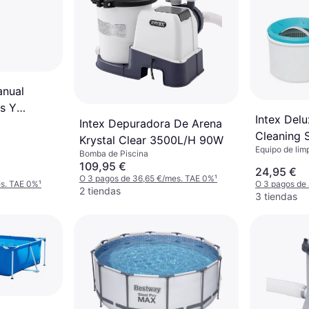
anual
as Y
Intex Del
Intex Depuradora De Arena
 5,49m
Cleaning 
Krystal Clear 3500L/H 90W
gable Y
Equipo de lim
Bomba de Piscina
109,95 €
24,95 €
O 3 pagos de 36,65 €/mes. TAE 0%
¹
es. TAE 0%
¹
O 3 pagos de
2 tiendas
3 tiendas