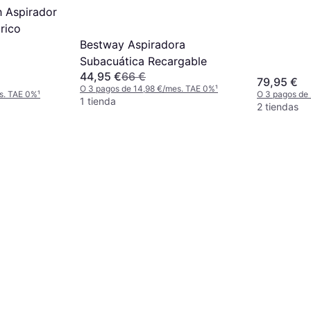
 Aspirador
rico
Bestway Aspiradora
Subacuática Recargable
44,95 €
66 €
79,95 €
O 3 pagos de 14,98 €/mes. TAE 0%
¹
s. TAE 0%
¹
O 3 pagos de
1 tienda
2 tiendas