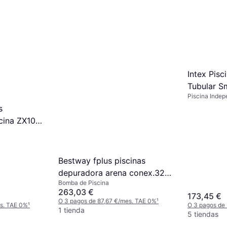
Agotado
Intex Pis
Tubular S
Piscina Indep
450x220
s
cina ZX100
Bestway fplus piscinas
depuradora arena conex.32-
Bomba de Piscina
1-3hp 58515 piscinas
263,03 €
173,45 €
depuradora arena conex.32-
O 3 pagos de 87,67 €/mes. TAE 0%
¹
es. TAE 0%
¹
O 3 pagos de
1-3hp 58515
1 tienda
5 tiendas