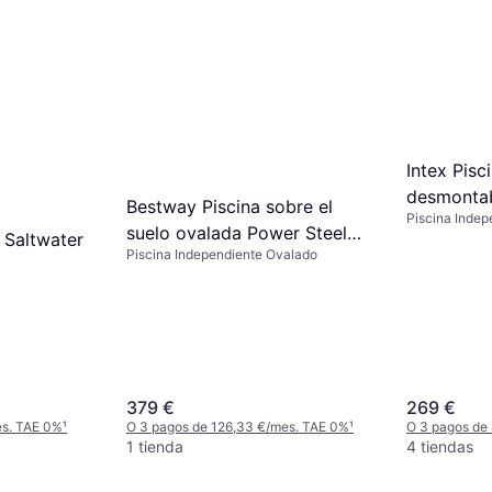
Intex Pisc
desmonta
Bestway Piscina sobre el
Piscina Inde
cm
suelo ovalada Power Steel
r Saltwater
Piscina Independiente Ovalado
305x200x84 cm
379 €
269 €
es. TAE 0%
¹
O 3 pagos de 126,33 €/mes. TAE 0%
¹
O 3 pagos de
1 tienda
4 tiendas