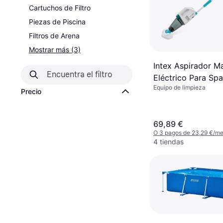
Cartuchos de Filtro
Piezas de Piscina
Filtros de Arena
Mostrar más (3)
Intex Aspirador M
Eléctrico Para Sp
Equipo de limpieza
Piscinas De Hasta
Precio
Con Batería Recar
Autonomía 50 Min
69,89 €
O 3 pagos de 23,29 €/m
4 tiendas