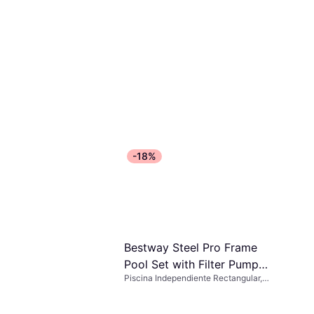
-18%
Bestway Steel Pro Frame
Pool Set with Filter Pump
Piscina Independiente Rectangular,
3x2.01x0.66m
Poliéster, PVC