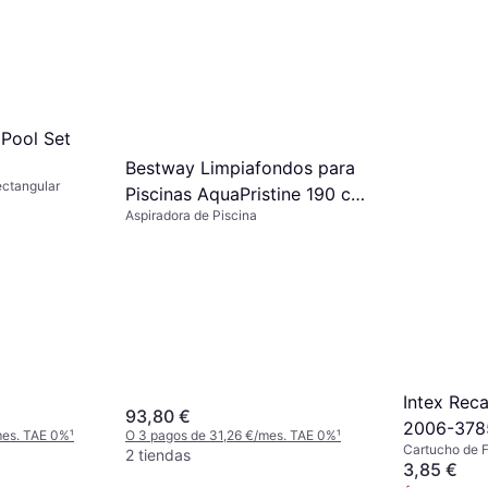
 Pool Set
Bestway Limpiafondos para
ectangular
Piscinas AquaPristine 190 cm
Aspiradora de Piscina
1 Cabezal de Aspiración Azul
Intex Rec
93,80 €
2006-3785
mes. TAE 0%
¹
O 3 pagos de 31,26 €/mes. TAE 0%
¹
Cartucho de Fi
2 tiendas
3,85 €