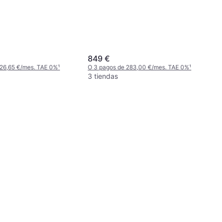
849 €
 26,65 €/mes. TAE 0%
¹
O 3 pagos de 283,00 €/mes. TAE 0%
¹
3 tiendas