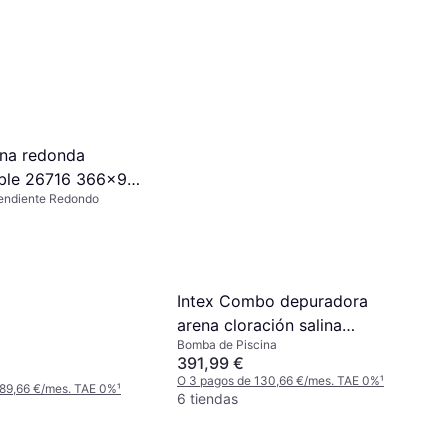
ina redonda
ble 26716 366x99
pendiente Redondo
Intex Combo depuradora
arena cloración salina
Bomba de Piscina
56.800l
391,99 €
O 3 pagos de 130,66 €/mes. TAE 0%
¹
 89,66 €/mes. TAE 0%
¹
6 tiendas