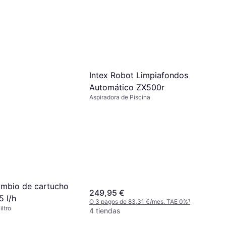
Intex Robot Limpiafondos
Automático ZX500r
Aspiradora de Piscina
ambio de cartucho
249,95 €
 l/h
O 3 pagos de 83,31 €/mes. TAE 0%
¹
ltro
4 tiendas