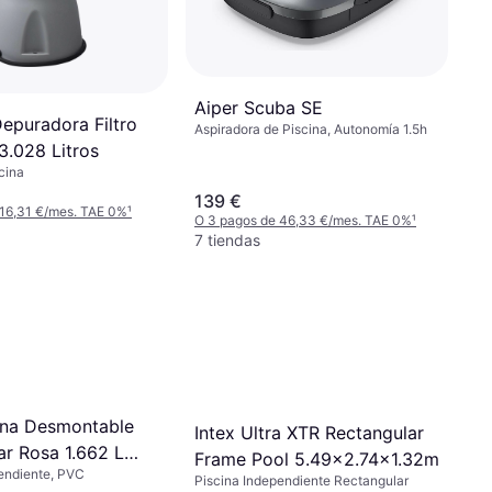
Aiper Scuba SE
epuradora Filtro
Aspiradora de Piscina, Autonomía 1.5h
3.028 Litros
cina
139 €
 16,31 €/mes. TAE 0%
¹
O 3 pagos de 46,33 €/mes. TAE 0%
¹
7 tiendas
cina Desmontable
Intex Ultra XTR Rectangular
ar Rosa 1.662 L
Frame Pool 5.49x2.74x1.32m
endiente, PVC
me
Piscina Independiente Rectangular