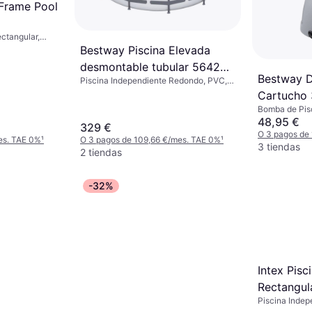
 Frame Pool
ctangular,
Bestway Piscina Elevada
desmontable tubular 56420
Bestway D
Piscina Independiente Redondo, PVC,
Steel Pro Max 366x122 cm
Poliéster, Forro
Cartucho 
42.320000
Bomba de Pis
48,95 €
329 €
O 3 pagos de
es. TAE 0%
¹
O 3 pagos de 109,66 €/mes. TAE 0%
¹
3 tiendas
2 tiendas
-32%
Intex Pis
Rectangul
Piscina Indep
Small Fra