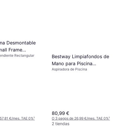
cina Desmontable
mall Frame
endiente Rectangular
Bestway Limpiafondos de
x84 cm
Mano para Piscina
Aspiradora de Piscina
AquaSurge 58771
80,99 €
 57,81 €/mes. TAE 0%
¹
O 3 pagos de 26,99 €/mes. TAE 0%
¹
2 tiendas