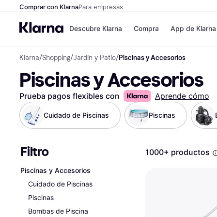
Comprar con Klarna
Para empresas
Descubre Klarna
Compra
App de Klarna
Klarna
/
Shopping
/
Jardín y Patio
/
Piscinas y Accesorios
Formas de pag
Tiendas
Piscinas y Accesorios
Formas de pago
MediaMarkt
Paga ahora
Shein
Paga en 3 plazos
Zalando Priv
Prueba pagos flexibles con
Aprende cómo
Paga en 30 días
Zara
Financiación
JD Sports
Cuidado de Piscinas
Piscinas
Klarna en Apple 
Filtro
Directorio de tie
1000+ productos
Piscinas y Accesorios
Cuidado de Piscinas
Piscinas
Bombas de Piscina