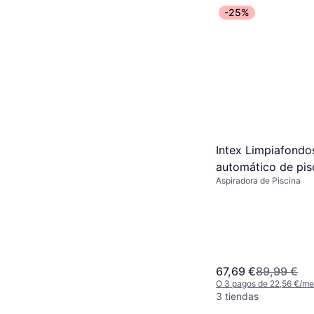
-25%
Intex Limpiafondo
automático de pis
Aspiradora de Piscina
blanco
67,69 €
89,99 €
O 3 pagos de 22,56 €/m
3 tiendas