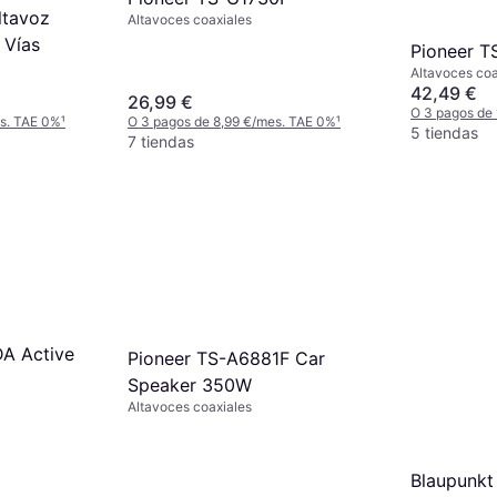
ltavoz
Altavoces coaxiales
 Vías
Pioneer 
Altavoces coa
42,49 €
26,99 €
O 3 pagos de
es. TAE 0%
¹
O 3 pagos de 8,99 €/mes. TAE 0%
¹
5 tiendas
7 tiendas
A Active
Pioneer TS-A6881F Car
Speaker 350W
Altavoces coaxiales
Blaupunkt