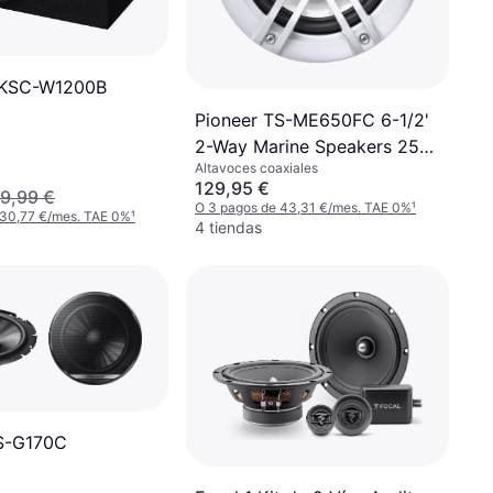
 KSC-W1200B
Pioneer TS-ME650FC 6-1/2'
2-Way Marine Speakers 250
Altavoces coaxiales
Watts
129,95 €
9,99 €
O 3 pagos de 43,31 €/mes. TAE 0%
¹
 30,77 €/mes. TAE 0%
¹
4 tiendas
TS-G170C