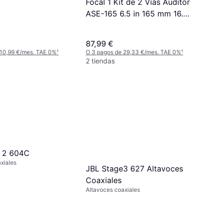
Focal 1 Kit de 2 Vías Auditor
ASE-165 6.5 in 165 mm 16.5
cm 60 Watt RMS 120 Watt
MAX con 2 Woofers 2
87,99 €
Tweeters 2 Crossover 4 Ohm
 10,99 €/mes. TAE 0%
¹
O 3 pagos de 29,33 €/mes. TAE 0%
¹
Coche
2 tiendas
e 2 604C
xiales
JBL Stage3 627 Altavoces
Coaxiales
Altavoces coaxiales