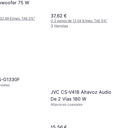
bwoofer 75 W
37,62 €
 32,99 €/mes. TAE 0%
¹
O 3 pagos de 12,54 €/mes. TAE 0%
¹
3 tiendas
S-G1330F
xiales
JVC CS-V418 Altavoz Audio
De 2 Vías 180 W
Altavoces coaxiales
15,56 €