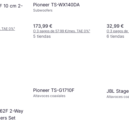
Pioneer TS-WX140DA
F 10 cm 2-
Subwoofers
173,99 €
32,99 €
. TAE 0%
¹
O 3 pagos de 57,99 €/mes. TAE 0%
¹
O 3 pagos de
5 tiendas
6 tiendas
Pioneer TS-G1710F
JBL Stag
Altavoces coaxiales
Altavoces coa
 62F 2-Way
ers Set