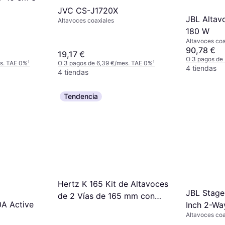
JVC CS-J1720X
JBL Altav
Altavoces coaxiales
180 W
Altavoces coa
90,78 €
19,17 €
O 3 pagos de
es. TAE 0%
¹
O 3 pagos de 6,39 €/mes. TAE 0%
¹
4 tiendas
4 tiendas
Tendencia
Hertz K 165 Kit de Altavoces
JBL Stage
de 2 Vías de 165 mm con
A Active
Inch 2-Wa
Woofer
Altavoces coa