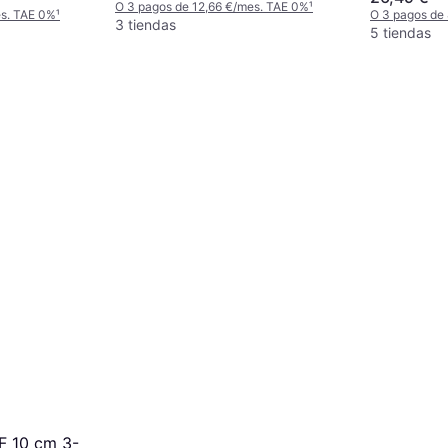
O 3 pagos de 12,66 €/mes. TAE 0%
¹
es. TAE 0%
¹
O 3 pagos de
3 tiendas
5 tiendas
F 10 cm 3-