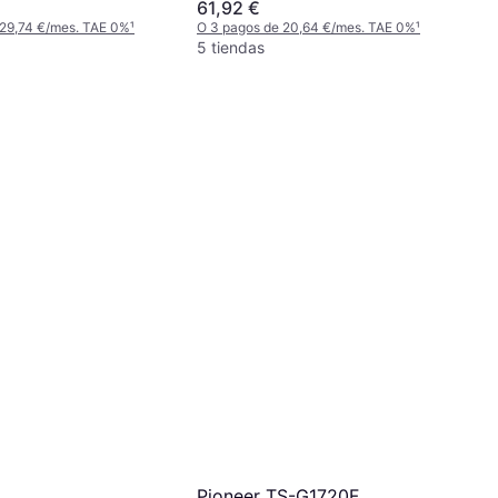
61,92 €
 29,74 €/mes. TAE 0%
¹
O 3 pagos de 20,64 €/mes. TAE 0%
¹
5 tiendas
Pioneer TS-G1720F