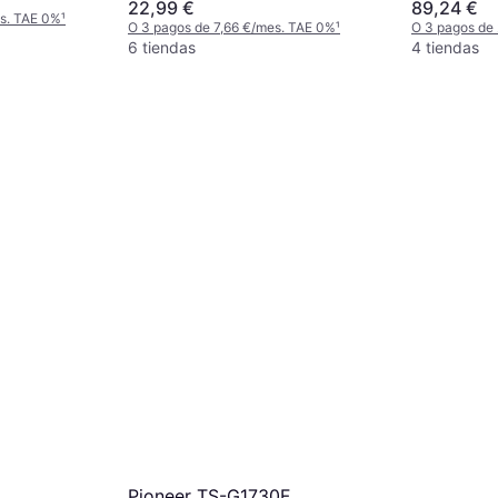
22,99 €
89,24 €
es. TAE 0%
¹
O 3 pagos de 7,66 €/mes. TAE 0%
¹
O 3 pagos de
6 tiendas
4 tiendas
Pioneer TS-G1730F