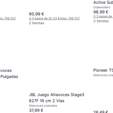
Active Su
Subwoofers
98,99 €
60,99 €
O 3 pagos de
es. TAE 0%
¹
O 3 pagos de 20,33 €/mes. TAE 0%
¹
3 tiendas
2 tiendas
Pioneer T
avoces
Altavoces coa
 Pulgadas
JBL Juego Altavoces Stage3
627F 16 cm 2 Vías
Altavoces coaxiales
37,99 €
26,49 €