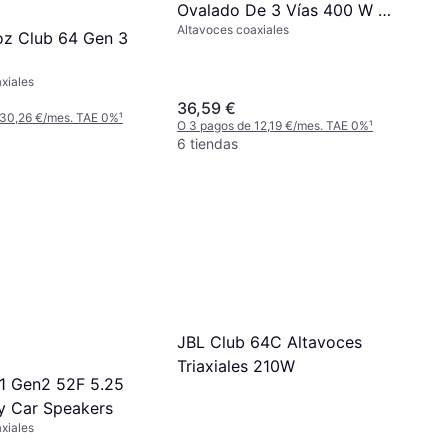
Ovalado De 3 Vías 400 W 2
Altavoces coaxiales
Pieza
oz Club 64 Gen 3
xiales
36,59 €
 30,26 €/mes. TAE 0%
¹
O 3 pagos de 12,19 €/mes. TAE 0%
¹
6 tiendas
JBL Club 64C Altavoces
Triaxiales 210W
1 Gen2 52F 5.25
y Car Speakers
xiales