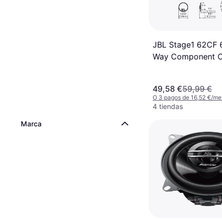
JBL Stage1 62CF 6
Way Component C
Speakers Set
49,58 €
59,99 €
O 3 pagos de 16,52 €/me
4 tiendas
Marca