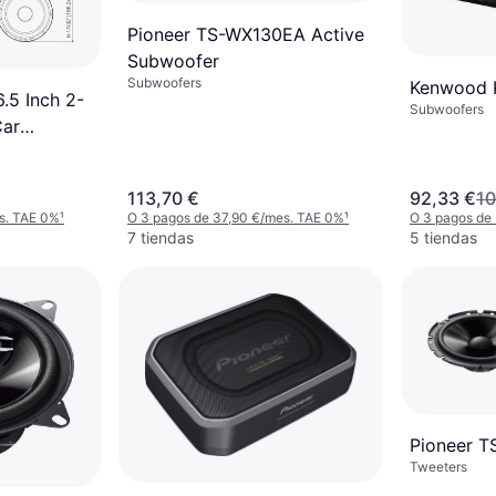
Pioneer TS-WX130EA Active
Subwoofer
Subwoofers
Kenwood
.5 Inch 2-
Subwoofers
ar
113,70 €
92,33 €
10
s. TAE 0%
¹
O 3 pagos de 37,90 €/mes. TAE 0%
¹
O 3 pagos de
7 tiendas
5 tiendas
Pioneer 
Tweeters