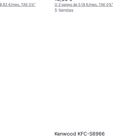
 8,83 €/mes. TAE 0%
¹
O 3 pagos de 5,18 €/mes. TAE 0%
¹
5 tiendas
Kenwood KFC-S6966