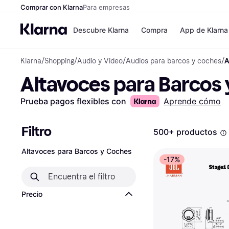
Comprar con Klarna
Para empresas
Descubre Klarna
Compra
App de Klarna
Klarna
/
Shopping
/
Audio y Video
/
Audios para barcos y coches
/
A
Formas de pag
Tiendas
Altavoces para Barcos
Formas de pago
MediaMarkt
Paga ahora
Shein
Paga en 3 plazos
Zalando Priv
Prueba pagos flexibles con
Aprende cómo
Paga en 30 días
Zara
Financiación
JD Sports
Klarna en Apple 
Filtro
500+ productos
Altavoces para Barcos y Coches
Directorio de tie
-17%
Precio