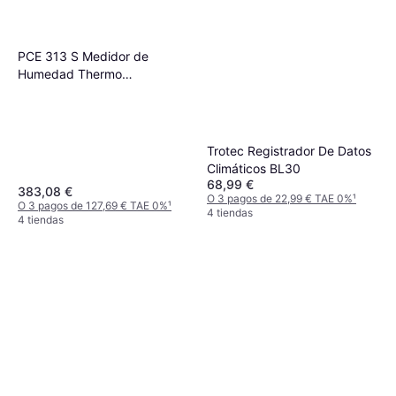
PCE 313 S Medidor de
Humedad Thermo
Hygrometer
Trotec Registrador De Datos
Climáticos BL30
68,99 €
383,08 €
O 3 pagos de 22,99 € TAE 0%
¹
O 3 pagos de 127,69 € TAE 0%
¹
4 tiendas
4 tiendas