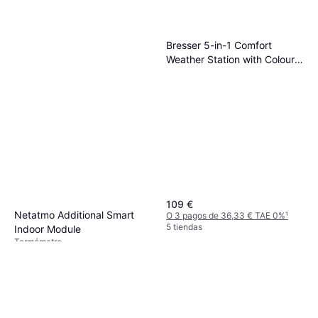
Bresser 5-in-1 Comfort
Weather Station with Colour
Display
109 €
Netatmo Additional Smart
O 3 pagos de 36,33 € TAE 0%
¹
5 tiendas
Indoor Module
Termómetro
59,99 €
O 3 pagos de 19,99 € TAE 0%
¹
4 tiendas