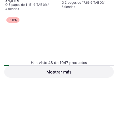
34,55 €
O 3 pagos de 17,66 € TAE 0%
¹
O 3 pagos de 11,51 € TAE 0%
¹
5 tiendas
4 tiendas
-10%
Has visto 48 de 1047 productos
Mostrar más
Bresser Wifi Pro 7 En 1
IMOU Sensor Temperatura
Termómetro
Humedad ZTM1
17,02 €
18,99 €
222 €
O 3 pagos de 5,67 € TAE 0%
¹
O 3 pagos de 74,00 € TAE 0%
¹
4 tiendas
5 tiendas
1
2
3
...
13
...
22