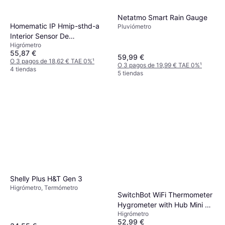
Netatmo Smart Rain Gauge
Homematic IP Hmip-sthd-a
Pluviómetro
Interior Sensor De
Higrómetro
Temperatura Y Humedad
55,87 €
59,99 €
O 3 pagos de 18,62 € TAE 0%
¹
O 3 pagos de 19,99 € TAE 0%
¹
4 tiendas
5 tiendas
Shelly Plus H&T Gen 3
Higrómetro, Termómetro
SwitchBot WiFi Thermometer
Hygrometer with Hub Mini 3-
Higrómetro
pack
52,99 €