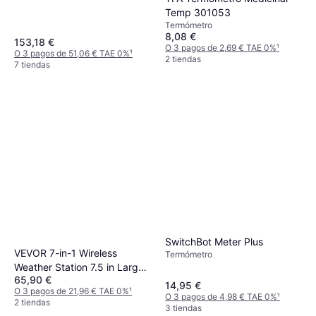
Temp 301053
Termómetro
8,08 €
153,18 €
O 3 pagos de 2,69 € TAE 0%
¹
O 3 pagos de 51,06 € TAE 0%
¹
2 tiendas
7 tiendas
SwitchBot Meter Plus
VEVOR 7-in-1 Wireless
Termómetro
Weather Station 7.5 in Large
65,90 €
Color Display
14,95 €
O 3 pagos de 21,96 € TAE 0%
¹
O 3 pagos de 4,98 € TAE 0%
¹
2 tiendas
3 tiendas