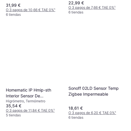
22,99 €
31,99 €
O 3 pagos de 7,66 € TAE 0%
¹
O 3 pagos de 10,66 € TAE 0%
¹
6 tiendas
6 tiendas
Sonoff 02LD Sensor Temp
Homematic IP Hmip-sth
Zigbee Impermeable
Interior Sensor De
Higrómetro, Termómetro
Temperatura Y Humedad
35,54 €
18,61 €
O 3 pagos de 11,84 € TAE 0%
¹
O 3 pagos de 6,20 € TAE 0%
¹
5 tiendas
6 tiendas