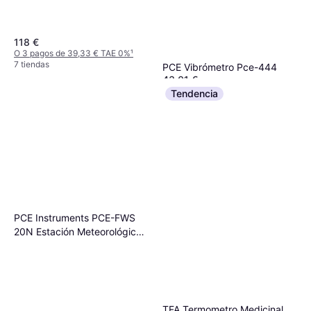
118 €
O 3 pagos de 39,33 € TAE 0%
¹
7 tiendas
PCE Vibrómetro Pce-444
43,01 €
O 3 pagos de 14,33 € TAE 0%
¹
Tendencia
6 tiendas
PCE Instruments PCE-FWS
20N Estación Meteorológica
Inalámbrica
TFA Termometro Medicinal