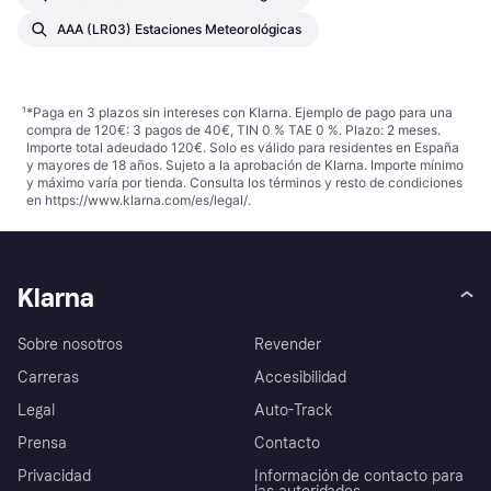
AAA (LR03) Estaciones Meteorológicas
¹
*Paga en 3 plazos sin intereses con Klarna. Ejemplo de pago para una
compra de 120€: 3 pagos de 40€, TIN 0 % TAE 0 %. Plazo: 2 meses.
Importe total adeudado 120€. Solo es válido para residentes en España
y mayores de 18 años. Sujeto a la aprobación de Klarna. Importe mínimo
y máximo varía por tienda. Consulta los términos y resto de condiciones
en
https://www.klarna.com/es/legal/
.
Klarna
Sobre nosotros
Revender
Carreras
Accesibilidad
Legal
Auto-Track
Prensa
Contacto
Privacidad
Información de contacto para