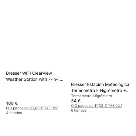
Bresser WIFI ClearView
Weather Station with 7-in-1
Bresser Estacion Meteologica
Sensor
Termometro E Higrómetro +3
Termómetro, Higrómetro
Sensores
34 €
189 €
O 3 pagos de 11,33 € TAE 0%
¹
O 3 pagos de 63,00 € TAE 0%
¹
6 tiendas
4 tiendas