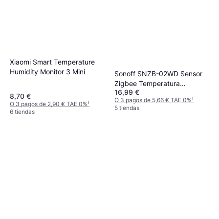
Xiaomi Smart Temperature
Humidity Monitor 3 Mini
Sonoff SNZB-02WD Sensor
Zigbee Temperatura
16,99 €
Humedad LCD IP65
8,70 €
O 3 pagos de 5,66 € TAE 0%
¹
O 3 pagos de 2,90 € TAE 0%
¹
5 tiendas
6 tiendas