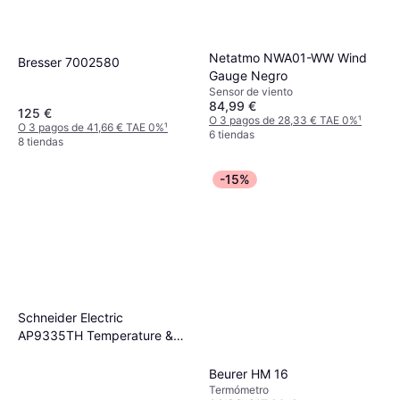
Netatmo NWA01-WW Wind
Bresser 7002580
Gauge Negro
Sensor de viento
84,99 €
125 €
O 3 pagos de 28,33 € TAE 0%
¹
O 3 pagos de 41,66 € TAE 0%
¹
6 tiendas
8 tiendas
-15%
Schneider Electric
AP9335TH Temperature &
Humidity Sensor
Beurer HM 16
Termómetro