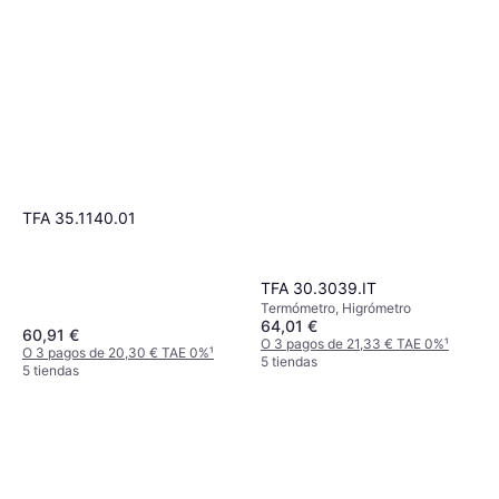
Fluke 971 Temperature
Humidity Meter
Termómetro
480,44 €
O 3 pagos de 160,14 € TAE 0%
¹
4 tiendas
TFA 35.1140.01
TFA 30.3039.IT
Termómetro, Higrómetro
64,01 €
60,91 €
O 3 pagos de 21,33 € TAE 0%
¹
O 3 pagos de 20,30 € TAE 0%
¹
5 tiendas
5 tiendas