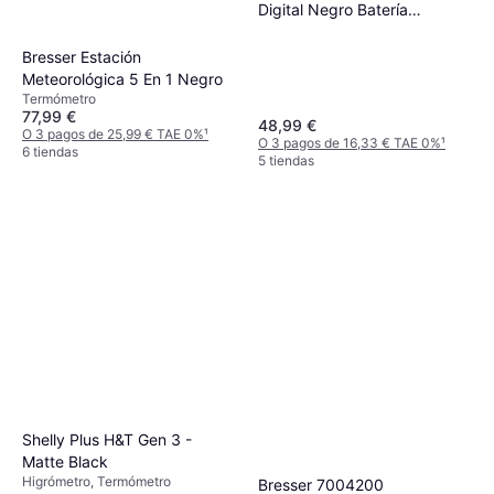
Digital Negro Batería
00222216
Bresser Estación
Meteorológica 5 En 1 Negro
Termómetro
77,99 €
48,99 €
O 3 pagos de 25,99 € TAE 0%
¹
O 3 pagos de 16,33 € TAE 0%
¹
6 tiendas
5 tiendas
Shelly Plus H&T Gen 3 -
Matte Black
Higrómetro, Termómetro
Bresser 7004200