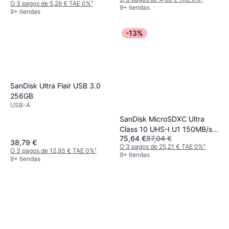
O 3 pagos de 5,26 € TAE 0%
¹
9+ tiendas
9+ tiendas
-13%
SanDisk Ultra Flair USB 3.0
256GB
USB-A
SanDisk MicroSDXC Ultra
Class 10 UHS-I U1 150MB/s
75,64 €
87,04 €
512GB
38,79 €
O 3 pagos de 25,21 € TAE 0%
¹
O 3 pagos de 12,93 € TAE 0%
¹
9+ tiendas
9+ tiendas