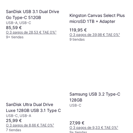
SanDisk USB 3.1 Dual Drive
Kingston Canvas Select Plus
Go Type-C 512GB
microSD 1TB + Adapter
USB-A, USB-C
85,59 €
119,95 €
O 3 pagos de 28,53 € TAE 0%
¹
O 3 pagos de 39,98 € TAE 0%
¹
9+ tiendas
9 tiendas
Samsung USB 3.2 Type-C
128GB
SanDisk Ultra Dual Drive
USB-C
Luxe 128GB USB 3.1 Type C
USB-C, USB-A
25,99 €
27,99 €
O 3 pagos de 8,66 € TAE 0%
¹
O 3 pagos de 9,33 € TAE 0%
¹
7 tiendas
9+ tiendas