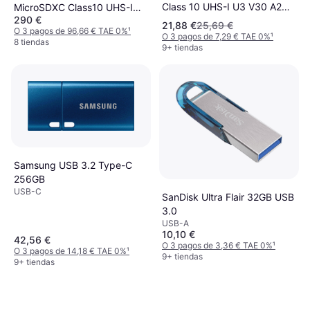
Class 10 UHS-I U3 V30 A2
MicroSDXC Class10 UHS-I
290 €
170/80MB/s 64GB
U3 V30 A2 200/140MB/s 1TB
21,88 €
25,69 €
O 3 pagos de 96,66 € TAE 0%
¹
+SD adapter
O 3 pagos de 7,29 € TAE 0%
¹
8 tiendas
9+ tiendas
Samsung USB 3.2 Type-C
256GB
USB-C
SanDisk Ultra Flair 32GB USB
3.0
USB-A
10,10 €
42,56 €
O 3 pagos de 3,36 € TAE 0%
¹
O 3 pagos de 14,18 € TAE 0%
¹
9+ tiendas
9+ tiendas