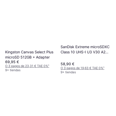
SanDisk Extreme microSDXC
Class 10 UHS-I U3 V30 A2
Kingston Canvas Select Plus
190/130MB/s 256GB
microSD 512GB + Adapter
69,95 €
+Adapter
58,90 €
O 3 pagos de 23,31 € TAE 0%
¹
O 3 pagos de 19,63 € TAE 0%
¹
9+ tiendas
9+ tiendas