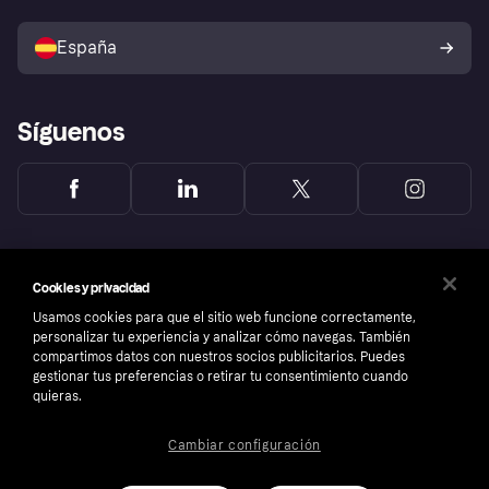
Configuración de privacidad
Vende con Klarna
Plataformas y socios
Política de protección al
comprador de Klarna
Tu derecho de desistimiento
España
Reclamaciones
Síguenos
Cookies y privacidad
Usamos cookies para que el sitio web funcione correctamente,
personalizar tu experiencia y analizar cómo navegas. También
compartimos datos con nuestros socios publicitarios. Puedes
gestionar tus preferencias o retirar tu consentimiento cuando
quieras.
Cambiar configuración
Copyright © 2005-2026 Klarna Bank AB (publ). Sede central: Stockholm, Sweden. Todos
los derechos reservados. Klarna Bank AB (publ). Sveavägen 46, 111 34 Stockholm.