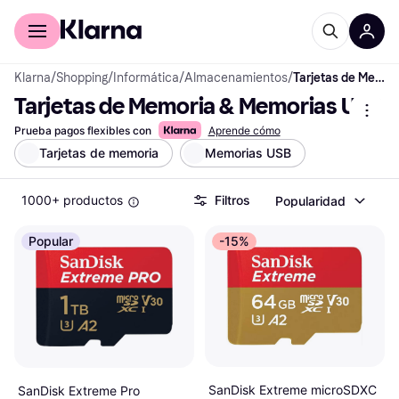
Comprar con Klarna
Para empresas
Klarna
/
Shopping
/
Informática
/
Almacenamientos
/
Tarjetas de Memoria & Memorias USB
Tarjetas de Memoria & Memorias USB
Prueba pagos flexibles con
Aprende cómo
Tarjetas de memoria
Memorias USB
1000+ productos
Filtros
Popularidad
Popular
-15%
SanDisk Extreme microSDXC
SanDisk Extreme Pro