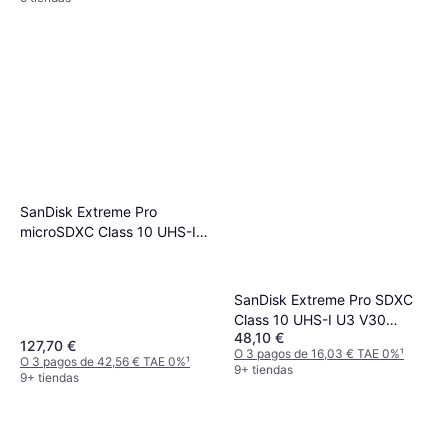
SanDisk Extreme Pro
microSDXC Class 10 UHS-I
U3 V30 A2 200/140MB/s
512GB
SanDisk Extreme Pro SDXC
Class 10 UHS-I U3 V30
48,10 €
200/90MB/s 128GB
127,70 €
O 3 pagos de 16,03 € TAE 0%
¹
O 3 pagos de 42,56 € TAE 0%
¹
9+ tiendas
9+ tiendas