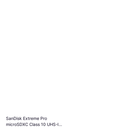
SanDisk Extreme Pro
microSDXC Class 10 UHS-I
U3 V30 A2 200/140MB/s