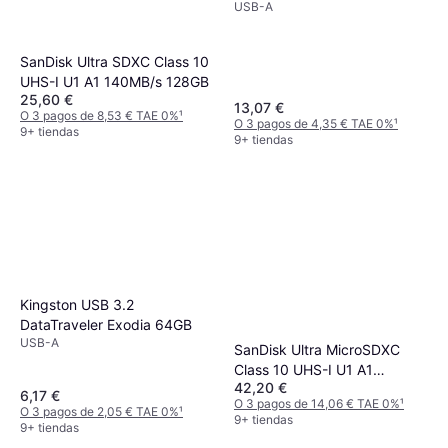
USB-A
SanDisk Ultra SDXC Class 10
UHS-I U1 A1 140MB/s 128GB
25,60 €
13,07 €
O 3 pagos de 8,53 € TAE 0%
¹
O 3 pagos de 4,35 € TAE 0%
¹
9+ tiendas
9+ tiendas
Kingston USB 3.2
DataTraveler Exodia 64GB
USB-A
SanDisk Ultra MicroSDXC
Class 10 UHS-I U1 A1
42,20 €
150MB/s 256GB
6,17 €
O 3 pagos de 14,06 € TAE 0%
¹
O 3 pagos de 2,05 € TAE 0%
¹
9+ tiendas
9+ tiendas