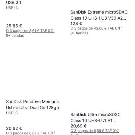
USB 3.1
USB-A
SanDisk Extreme microSDXC
Class 10 UHS-I U3 V30 A2
128 €
160/90MB/s 512GB
25,85 €
O 3 pagos de 42,66 € TAE 0%
¹
O 3 pagos de 8,61 € TAE 0%
¹
9+ tiendas
9+ tiendas
SanDisk Pendrive Memoria
Usb-c Ultra Dual Go 128gb
USB-C
SanDisk Ultra microSDXC
Class 10 UHS-I U1 A1
20,69 €
140MB/s 128GB +Adapter
20,62 €
O 3 pagos de 6,89 € TAE 0%
¹
O 3 pagos de 6,87 € TAE 0%
¹