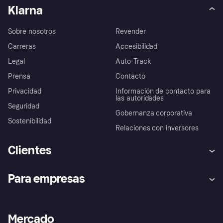
Klarna
Sobre nosotros
Revender
Carreras
Accesibilidad
Legal
Auto-Track
Prensa
Contacto
Privacidad
Información de contacto para
las autoridades
Seguridad
Gobernanza corporativa
Sostenibilidad
Relaciones con inversores
Clientes
Ayuda
Promesa de protección contra
Para empresas
el fraude
Inicio de sesión
Nuestra promesa
Asistencia al comerciante
Portal de desarrolladores
Klarna app
Bienestar financiero
Acceso empresas
Estado operativo
Mercado
Directorio de tiendas