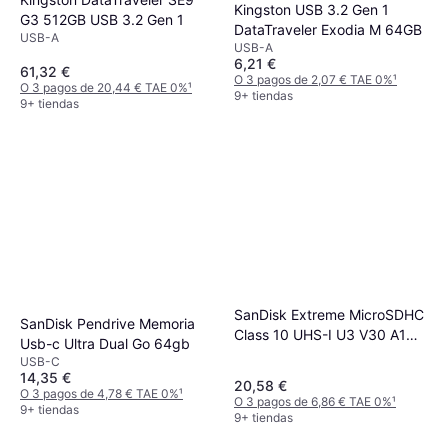
Kingston USB 3.2 Gen 1
G3 512GB USB 3.2 Gen 1
DataTraveler Exodia M 64GB
USB-A
USB-A
6,21 €
61,32 €
O 3 pagos de 2,07 € TAE 0%
¹
O 3 pagos de 20,44 € TAE 0%
¹
9+ tiendas
9+ tiendas
SanDisk Extreme MicroSDHC
SanDisk Pendrive Memoria
Class 10 UHS-I U3 V30 A1
Usb-c Ultra Dual Go 64gb
100/60MB/s 32GB +Adapter
USB-C
14,35 €
20,58 €
O 3 pagos de 4,78 € TAE 0%
¹
O 3 pagos de 6,86 € TAE 0%
¹
9+ tiendas
9+ tiendas