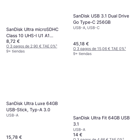
SanDisk USB 3.1 Dual Drive
Go Type-C 256GB
USB-A, USB-C
SanDisk Ultra microSDHC
Class 10 UHS-I U1 A1
8,72 €
120MB/s 32GB +SD adapter
45,18 €
O 3 pagos de 2,90 € TAE 0%
¹
O 3 pagos de 15,06 € TAE 0%
¹
9+ tiendas
9+ tiendas
SanDisk Ultra Luxe 64GB
USB-Stick, Typ-A 3.0
USB-A
SanDisk Ultra Fit 64GB USB
3.1
USB-A
14 €
15,78 €
O 3 pagos de 4,66 € TAE 0%
¹