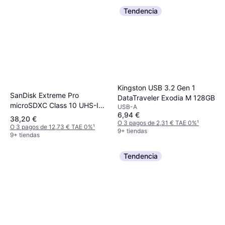
Tendencia
Kingston USB 3.2 Gen 1
SanDisk Extreme Pro
DataTraveler Exodia M 128GB
microSDXC Class 10 UHS-I
USB-A
6,94 €
U3 V30 A2 200/90MB/s
38,20 €
O 3 pagos de 2,31 € TAE 0%
¹
128GB
O 3 pagos de 12,73 € TAE 0%
¹
9+ tiendas
9+ tiendas
Tendencia