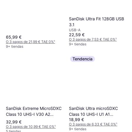
256GB
SanDisk Ultra Fit 128GB USB
3.1
USB-A
22,59 €
65,99 €
O 3 pagos de 7,53 € TAE 0%
¹
O 3 pagos de 21,99 € TAE 0%
¹
9+ tiendas
9+ tiendas
Tendencia
SanDisk Extreme MicroSDXC
SanDisk Ultra microSDXC
Class 10 UHS-I V30 A2
Class 10 UHS-I U1 A1
18,99 €
190/90MB/s 128 GB
140MB/s 64GB +SD adapter
32,99 €
O 3 pagos de 6,33 € TAE 0%
¹
O 3 pagos de 10,99 € TAE 0%
¹
9+ tiendas
5 tiendas