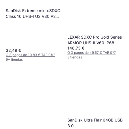
SanDisk Extreme microSDXC
Class 10 UHS-I U3 V30 A2
190/90MB/s 128GB +SD
Adapter
LEXAR SDXC Pro Gold Series
ARMOR UHS-II V60 IP68
148,73 €
Stainless Steel R280 256GB
32,49 €
O 3 pagos de 49,57 € TAE 0%
¹
O 3 pagos de 10,83 € TAE 0%
¹
8 tiendas
9+ tiendas
SanDisk Ultra Flair 64GB USB
3.0