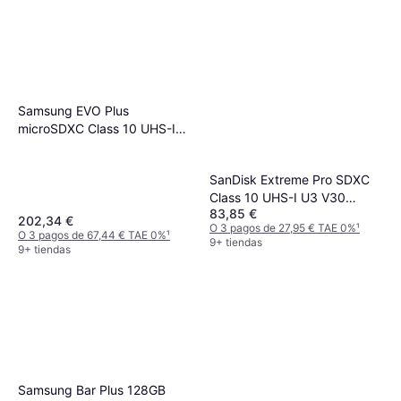
Samsung EVO Plus
microSDXC Class 10 UHS-I
U3 V30 A2 160MB/s 1TB +SD
adapter
SanDisk Extreme Pro SDXC
Class 10 UHS-I U3 V30
83,85 €
200/140MB/s 256GB
202,34 €
O 3 pagos de 27,95 € TAE 0%
¹
O 3 pagos de 67,44 € TAE 0%
¹
9+ tiendas
9+ tiendas
Samsung Bar Plus 128GB