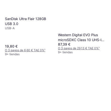
SanDisk Ultra Flair 128GB
USB 3.0
USB-A
Western Digital EVO Plus
microSDXC Class 10 UHS-l
87,39 €
U3 V30 A2 160/120MB/s
19,80 €
O 3 pagos de 29,13 € TAE 0%
¹
512GB +SD adapter
O 3 pagos de 6,60 € TAE 0%
¹
9+ tiendas
9+ tiendas