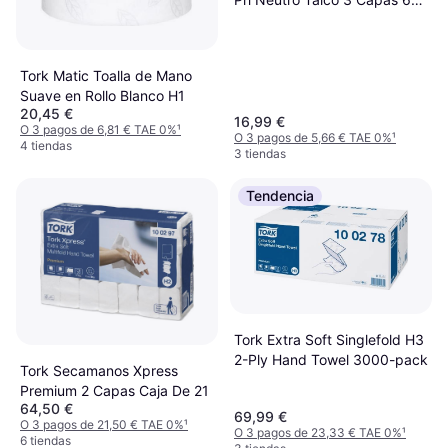
Rollos
Tork Matic Toalla de Mano
Suave en Rollo Blanco H1
20,45 €
16,99 €
O 3 pagos de 6,81 € TAE 0%
¹
O 3 pagos de 5,66 € TAE 0%
¹
4 tiendas
3 tiendas
Tendencia
Tork Extra Soft Singlefold H3
2-Ply Hand Towel 3000-pack
Tork Secamanos Xpress
Premium 2 Capas Caja De 21
64,50 €
69,99 €
O 3 pagos de 21,50 € TAE 0%
¹
O 3 pagos de 23,33 € TAE 0%
¹
6 tiendas