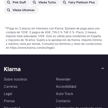
Pink Stuff
Vileda Turbo
Fairy Platinum Plus
Vileda Ultramax
¹
*Paga en 3 plazos sin intereses con Klarna. Ejemplo de pago para una
compra de 120€: 3 pagos de 40€, TIN 0 % TAE 0 %. Plazo: 2 meses.
Importe total adeudado 120€. Solo es válido para residentes en España
y mayores de 18 años. Sujeto a la aprobación de Klarna. Importe mínimo
y máximo varía por tienda. Consulta los términos y resto de condiciones
en
https://www.klarna.com/es/legal/
.
Klarna
Sobre nosotros
Revender
Carreras
Accesibilidad
Legal
Auto-Track
Prensa
Contacto