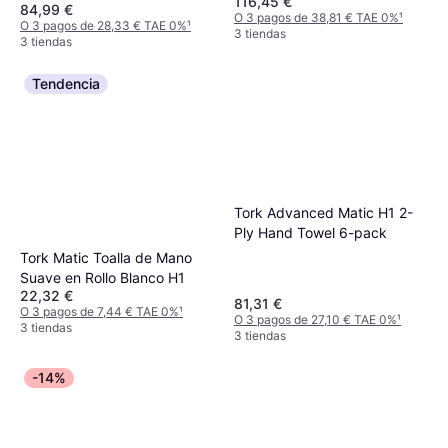
116,45 €
1 Capa Blanco
84,99 €
O 3 pagos de 38,81 € TAE 0%
¹
O 3 pagos de 28,33 € TAE 0%
¹
3 tiendas
3 tiendas
Tendencia
Tork Advanced Matic H1 2-
Ply Hand Towel 6-pack
Tork Matic Toalla de Mano
Suave en Rollo Blanco H1
22,32 €
81,31 €
O 3 pagos de 7,44 € TAE 0%
¹
O 3 pagos de 27,10 € TAE 0%
¹
3 tiendas
3 tiendas
-14%