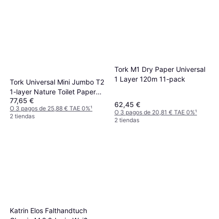
Tork M1 Dry Paper Universal
1 Layer 120m 11-pack
Tork Universal Mini Jumbo T2
1-layer Nature Toilet Paper
77,65 €
12-pack
62,45 €
O 3 pagos de 25,88 € TAE 0%
¹
O 3 pagos de 20,81 € TAE 0%
¹
2 tiendas
2 tiendas
Katrin Elos Falthandtuch