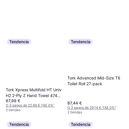
Tendencia
Tendencia
Tork Advanced Mid-Size T6
Toilet Roll 27-pack
Tork Xpress Multifold HT Univ
H2 2-Ply Z Hand Towel 4740-
67,99 €
pack
87,44 €
O 3 pagos de 22,66 € TAE 0%
¹
O 3 pagos de 29,14 € TAE 0%
¹
2 tiendas
2 tiendas
Tendencia
Tendencia