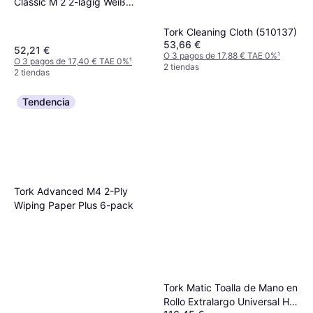
Classic M 2 2-lagig Weiß
L240xB203ca.mm
Tork Cleaning Cloth (510137)
53,66 €
52,21 €
O 3 pagos de 17,88 € TAE 0%
¹
O 3 pagos de 17,40 € TAE 0%
¹
2 tiendas
2 tiendas
Tendencia
Tork Advanced M4 2-Ply
Wiping Paper Plus 6-pack
Tork Matic Toalla de Mano en
Rollo Extralargo Universal H1