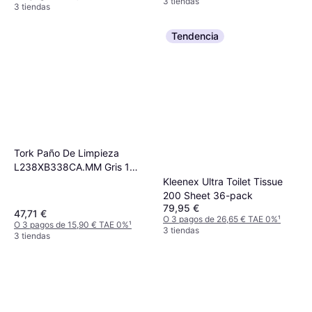
3 tiendas
3 tiendas
Tendencia
Tork Paño De Limpieza
L238XB338CA.MM Gris 1
Pli.non Embrezzle Torco
Kleenex Ultra Toilet Tissue
200 Sheet 36-pack
79,95 €
47,71 €
O 3 pagos de 26,65 € TAE 0%
¹
O 3 pagos de 15,90 € TAE 0%
¹
3 tiendas
3 tiendas