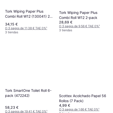
Tork Wiping Paper Plus
Tork Wiping Paper Plus
Combi Roll W12 (130041) 2-
Combi Roll W12 2-pack
pack
28,69 €
34,15 €
O 3 pagos de 9,56 € TAE 0%
¹
O 3 pagos de 11,38 € TAE 0%
¹
3 tiendas
3 tiendas
Tork SmartOne Toilet Roll 6-
pack (472242)
Scottex Acolchado Papel 56
Rollos (7 Pack)
4,99 €
58,23 €
O 3 pagos de 1,66 € TAE 0%
¹
O 3 pagos de 19,41 € TAE 0%
¹