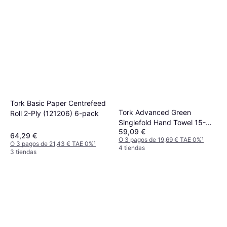
Tork Basic Paper Centrefeed
Tork Advanced Green
Roll 2-Ply (121206) 6-pack
Singlefold Hand Towel 15-
59,09 €
pack
64,29 €
O 3 pagos de 19,69 € TAE 0%
¹
O 3 pagos de 21,43 € TAE 0%
¹
4 tiendas
3 tiendas