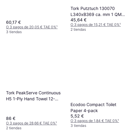
Tork Putztuch 130070
L340xB369 ca. mm 1 QM
45,64 €
blau 2-lagig,geprägt
60,17 €
O 3 pagos de 15,21 € TAE 0%
¹
O 3 pagos de 20,05 € TAE 0%
¹
2 tiendas
3 tiendas
Tork PeakServe Continuous
H5 1-Ply Hand Towel 12-
Ecodoo Compact Toilet
pack
Paper 4-pack
5,52 €
86 €
O 3 pagos de 1,84 € TAE 0%
¹
O 3 pagos de 28,66 € TAE 0%
¹
3 tiendas
2 tiendas