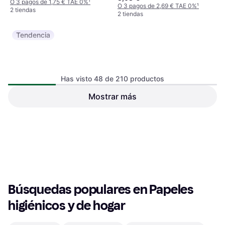
O 3 pagos de 1,75 € TAE 0%
¹
O 3 pagos de 2,69 € TAE 0%
¹
2 tiendas
2 tiendas
Tendencia
Has visto 48 de 210 productos
Mostrar más
Tork Heavy-Duty W4 1-Ply
Tork Basic Paper Centrefeed
Cleaning Cloth 500-pack
2-Ply (128107) 6-pack
49,99 €
103,44 €
O 3 pagos de 16,66 € TAE 0%
¹
O 3 pagos de 34,48 € TAE 0%
¹
2 tiendas
2 tiendas
1
2
3
...
5
Búsquedas populares en Papeles 
higiénicos y de hogar