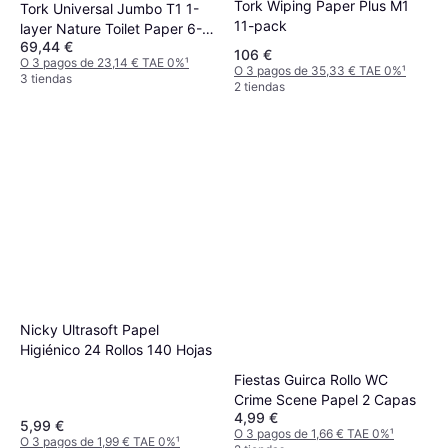
Tork Wiping Paper Plus M1
Tork Universal Jumbo T1 1-
11-pack
layer Nature Toilet Paper 6-
69,44 €
pack
106 €
O 3 pagos de 23,14 € TAE 0%
¹
O 3 pagos de 35,33 € TAE 0%
¹
3 tiendas
2 tiendas
Nicky Ultrasoft Papel
Higiénico 24 Rollos 140 Hojas
Fiestas Guirca Rollo WC
Crime Scene Papel 2 Capas
4,99 €
5,99 €
O 3 pagos de 1,66 € TAE 0%
¹
O 3 pagos de 1,99 € TAE 0%
¹