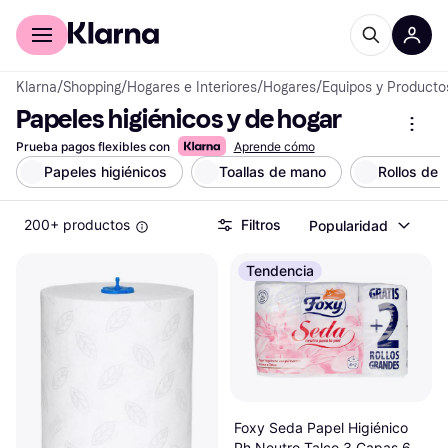
Comprar con Klarna
Para empresas
Klarna
/
Shopping
/
Hogares e Interiores
/
Hogares
/
Equipos y Producto
Papeles higiénicos y de hogar
Prueba pagos flexibles con
Aprende cómo
Papeles higiénicos
Toallas de mano
Rollos de 
200+ productos
Filtros
Popularidad
Tendencia
Foxy Seda Papel Higiénico
Ph Neutro Talco 3 Capas 6