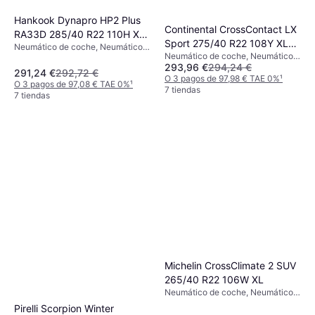
Hankook Dynapro HP2 Plus
Continental CrossContact LX
RA33D 285/40 R22 110H XL
Sport 275/40 R22 108Y XL
Neumático de coche, Neumáticos
4PR
Neumático de coche, Neumáticos
ContiSilent
de verano, Neumáticos para todas
293,96 €
294,24 €
para todas las estaciones,
las estaciones, No, Vehículo
291,24 €
292,72 €
Neumáticos de verano, No, Coche
O 3 pagos de 97,98 € TAE 0%
¹
Utilitario Deportivo, Perfil 40 %,
O 3 pagos de 97,08 € TAE 0%
¹
de Pasajeros, Vehículo Utilitario
7 tiendas
Índice de Velocidad H (210 km/h)
7 tiendas
Deportivo, Perfil 40 %, Índice de
Velocidad W (270 km/h), Y (300
km/h), V (240 km/h)
Michelin CrossClimate 2 SUV
265/40 R22 106W XL
Neumático de coche, Neumáticos
para todas las estaciones, No,
Pirelli Scorpion Winter
Vehículo Utilitario Deportivo, Perfil