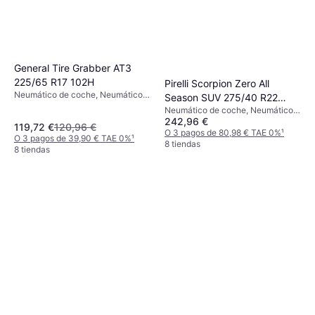
General Tire Grabber AT3
225/65 R17 102H
Pirelli Scorpion Zero All
Neumático de coche, Neumáticos
Season SUV 275/40 R22
de verano, Neumáticos para todas
Neumático de coche, Neumáticos
108Y XL PNCS
las estaciones, Neumáticos de
242,96 €
para todas las estaciones, No,
119,72 €
120,96 €
invierno, No, Coche de Pasajeros,
Vehículo Utilitario Deportivo, Perfil
O 3 pagos de 80,98 € TAE 0%
¹
O 3 pagos de 39,90 € TAE 0%
¹
Vehículo Utilitario Deportivo, 4x4,
40 %, Índice de Velocidad Y (300
8 tiendas
8 tiendas
Perfil 65 %, Índice de Velocidad H
km/h)
(210 km/h), Y (300 km/h)