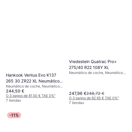
Vredestein Quatrac Pro+
275/40 R22 108Y XL
Neumático de coche, Neumáticos
Hankook Ventus Evo K137
para todas las estaciones, No,
265 30 ZR22 XL Neumático
Perfil 40 %, Índice de Velocidad Y
Neumático de coche, Neumáticos
Turismo
(300 km/h)
244,50 €
de verano, Neumáticos para todas
247,96 €
248,72 €
las estaciones, No, Vehículo
O 3 pagos de 81,50 € TAE 0%
¹
O 3 pagos de 82,65 € TAE 0%
¹
Utilitario Deportivo, Coche de
7 tiendas
7 tiendas
Pasajeros, Tecnología de sellado,
Perfil 30 %, Índice de Velocidad Y
(300 km/h), ZR (>240)
-11%