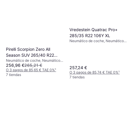
Vredestein Quatrac Pro+
285/35 R22 106Y XL
Neumático de coche, Neumáticos
para todas las estaciones, No,
Pirelli Scorpion Zero All
Perfil 35 %, Índice de Velocidad Y
Season SUV 265/40 R22
(300 km/h)
Neumático de coche, Neumáticos
106Y XL PNCS
256,96 €
265,21 €
para todas las estaciones, No,
257,24 €
Vehículo Utilitario Deportivo, Perfil
O 3 pagos de 85,65 € TAE 0%
¹
O 3 pagos de 85,74 € TAE 0%
¹
40 %, Índice de Velocidad Y (300
7 tiendas
7 tiendas
km/h)