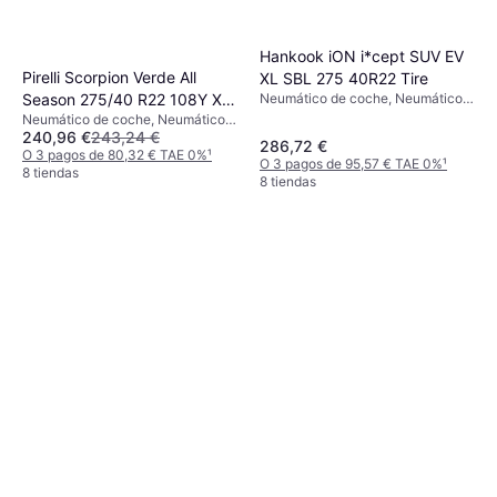
Hankook iON i*cept SUV EV
Pirelli Scorpion Verde All
XL SBL 275 40R22 Tire
Season 275/40 R22 108Y XL
Neumático de coche, Neumáticos
para todas las estaciones,
Neumático de coche, Neumáticos
PNCS
Neumáticos de invierno, No, 4x4,
240,96 €
243,24 €
para todas las estaciones, No,
286,72 €
Vehículo Utilitario Deportivo,
4x4, Vehículo Utilitario Deportivo,
O 3 pagos de 80,32 € TAE 0%
¹
O 3 pagos de 95,57 € TAE 0%
¹
Coche de Pasajeros,
Perfil 40 %, Índice de Velocidad Y
8 tiendas
8 tiendas
Antipinchazos, Tecnología de
(300 km/h)
sellado, Perfil 40 %, Índice de
Velocidad V (240 km/h)