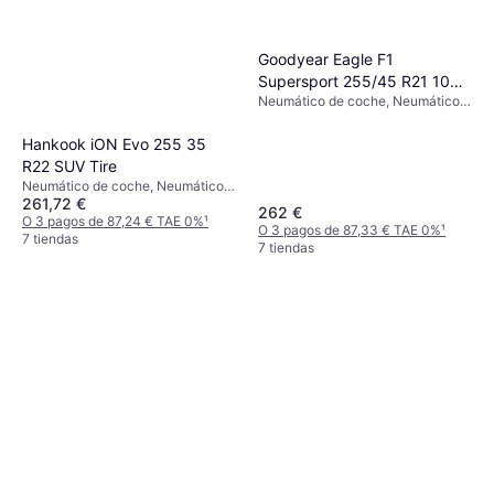
Goodyear Eagle F1
Supersport 255/45 R21 106Y
Neumático de coche, Neumáticos
XL
de verano, No, Coche de
Pasajeros, Perfil 45 %, Índice de
Hankook iON Evo 255 35
Velocidad Y (300 km/h)
R22 SUV Tire
Neumático de coche, Neumáticos
261,72 €
para todas las estaciones,
262 €
Neumáticos de verano, No, Coche
O 3 pagos de 87,24 € TAE 0%
¹
O 3 pagos de 87,33 € TAE 0%
¹
de Pasajeros, Vehículo Utilitario
7 tiendas
7 tiendas
Deportivo, Tecnología de sellado,
Antipinchazos, Perfil 35 %, Índice
de Velocidad Y (300 km/h)