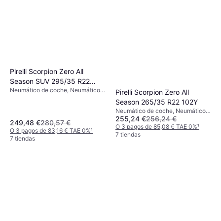
Pirelli Scorpion Zero All
Season SUV 295/35 R22
Neumático de coche, Neumáticos
108Y XL
Pirelli Scorpion Zero All
para todas las estaciones, No,
Season 265/35 R22 102Y
Vehículo Utilitario Deportivo, Perfil
Neumático de coche, Neumáticos
35 %, Índice de Velocidad Y (300
255,24 €
256,24 €
de verano, Neumáticos para todas
km/h)
249,48 €
280,57 €
las estaciones, No, Vehículo
O 3 pagos de 85,08 € TAE 0%
¹
O 3 pagos de 83,16 € TAE 0%
¹
Utilitario Deportivo, Perfil 35 %,
7 tiendas
7 tiendas
Índice de Velocidad Y (300 km/h)