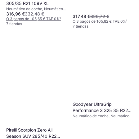
305/35 R21 109V XL
40 %
Neumático de coche, Neumáticos
316,96 €
332,48 €
de verano, Neumáticos de
317,48 €
320,72 €
invierno, Neumáticos para todas
O 3 pagos de 105,65 € TAE 0%
¹
O 3 pagos de 105,82 € TAE 0%
¹
las estaciones, No, 4x4, Vehículo
7 tiendas
7 tiendas
Utilitario Deportivo, Coche de
Pasajeros, Perfil 35 %, Índice de
Velocidad Y (300 km/h), S (180
km/h), V (240 km/h)
Goodyear UltraGrip
Performance 3 325 35 R22
Neumático de coche, Neumáticos
114V XL Tire
de invierno, Neumáticos para
todas las estaciones, Neumáticos
Pirelli Scorpion Zero All
de verano, No, Coche de
Season SUV 285/40 R22
Pasajeros, Vehículo Utilitario