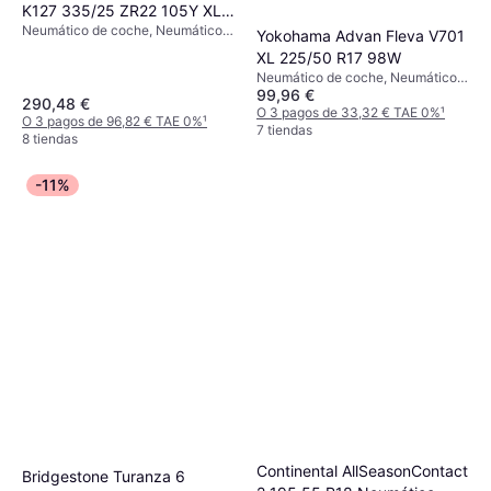
K127 335/25 ZR22 105Y XL
Neumático de coche, Neumáticos
4PR
Yokohama Advan Fleva V701
de verano, No, Coche de
XL 225/50 R17 98W
Pasajeros, Índice de Velocidad Y
Neumático de coche, Neumáticos
(300 km/h)
99,96 €
de verano, No, Coche de
290,48 €
Pasajeros, Perfil 60 %, 50 %,
O 3 pagos de 33,32 € TAE 0%
¹
O 3 pagos de 96,82 € TAE 0%
¹
Índice de Velocidad W (270 km/h),
7 tiendas
8 tiendas
V (240 km/h)
-11%
Continental AllSeasonContact
Bridgestone Turanza 6