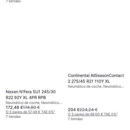
7 tiendas
Continental AllSeasonContact
2 275/45 R21 110Y XL
Neumático de coche, Neumáticos
para todas las estaciones, No,
Nexen N'Fera SU1 245/30
Perfil 45 %, Índice de Velocidad Y
R22 92Y XL 4PR RPB
(300 km/h)
Neumático de coche, Neumáticos
172,48 €
174,80 €
de verano, No, Coche de
204 €
224,24 €
Pasajeros, Perfil 30 %, Índice de
O 3 pagos de 57,49 € TAE 0%
¹
O 3 pagos de 68,00 € TAE 0%
¹
Velocidad Y (300 km/h)
7 tiendas
7 tiendas