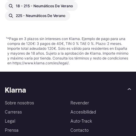
18 - 215 - Neumáticos De Verano
225 - Neumáticos De Verano
¹
*Paga en 3 plazos sin intereses con Klarna. Ejemplo de pago para una
compra de 120€: 3 pagos de 40€, TIN 0 % TAE 0 %. Plazo: 2 meses.
Importe total adeudado 120€. Solo es válido para residentes en España
y mayores de 18 años. Sujeto a la aprobación de Klarna. Importe mínimo
y máximo varía por tienda. Consulta los términos y resto de condiciones
en
https://www.klarna.com/es/legal/
.
Klarna
Sobre nosotros
Revender
Carreras
Accesibilidad
Legal
Auto-Track
Prensa
Contacto