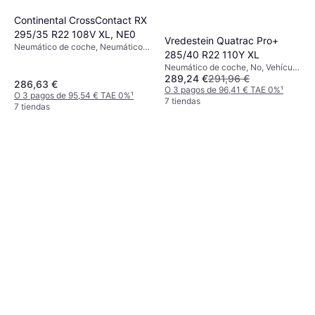
Continental CrossContact RX
295/35 R22 108V XL, NE0
Vredestein Quatrac Pro+
Neumático de coche, Neumáticos
285/40 R22 110Y XL
para todas las estaciones,
Neumático de coche, No, Vehículo
Neumáticos de verano, No, Coche
289,24 €
291,96 €
Utilitario Deportivo, Perfil 40 %
de Pasajeros, Vehículo Utilitario
286,63 €
O 3 pagos de 96,41 € TAE 0%
¹
Deportivo, Perfil 35 %, 40 %,
O 3 pagos de 95,54 € TAE 0%
¹
7 tiendas
Índice de Velocidad Y (300 km/h),
7 tiendas
V (240 km/h)