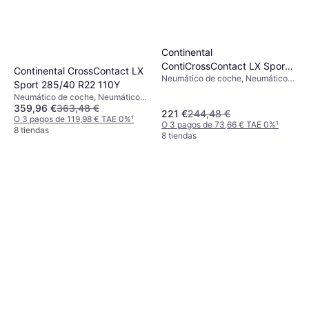
Continental
ContiCrossContact LX Sport
Continental CrossContact LX
Neumático de coche, Neumáticos
245/45 R20 103W XL FR
Sport 285/40 R22 110Y
para todas las estaciones,
Neumático de coche, Neumáticos
Neumáticos de verano, No,
359,96 €
363,48 €
de verano, Neumáticos para todas
Vehículo Utilitario Deportivo,
221 €
244,48 €
las estaciones, No, Coche de
O 3 pagos de 119,98 € TAE 0%
¹
Coche de Pasajeros, Perfil 45 %,
O 3 pagos de 73,66 € TAE 0%
¹
Pasajeros, 4x4, Perfil 40 %, Índice
8 tiendas
Índice de Velocidad W (270 km/h),
8 tiendas
de Velocidad Y (300 km/h)
V (240 km/h)