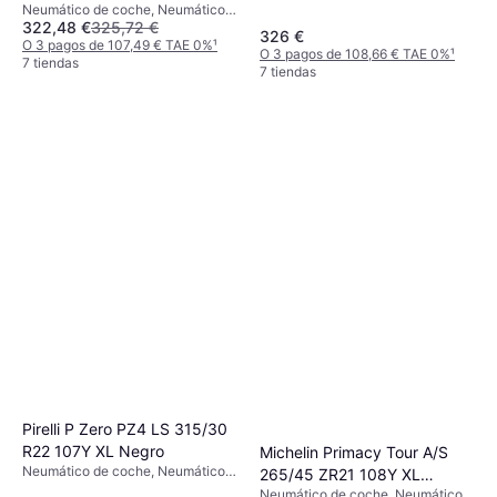
Deportivo, 4x4, Perfil 35 %, Índice
Neumático de coche, Neumáticos
110Y XL PNCS
de Velocidad V (240 km/h)
322,48 €
325,72 €
para todas las estaciones, No,
326 €
Vehículo Utilitario Deportivo, Perfil
O 3 pagos de 107,49 € TAE 0%
¹
O 3 pagos de 108,66 € TAE 0%
¹
40 %, Índice de Velocidad Y (300
7 tiendas
7 tiendas
km/h)
Pirelli P Zero PZ4 LS 315/30
R22 107Y XL Negro
Michelin Primacy Tour A/S
Neumático de coche, Neumáticos
265/45 ZR21 108Y XL
de verano, Neumáticos para todas
Neumático de coche, Neumáticos
Acoustic