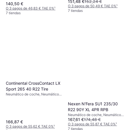
151,48 €
152,24 €
de verano, Neumáticos para todas
de verano, Neumáticos para todas
140,50 €
las estaciones, No, Coche de
las estaciones, No, Coche de
O 3 pagos de 50,49 € TAE 0%
¹
O 3 pagos de 46,83 € TAE 0%
¹
Pasajeros, Vehículo Comercial
Pasajeros, Vehículo Comercial
7 tiendas
7 tiendas
Ligero, Perfil 60 %, Índice de
Ligero, Perfil 65 %, 55 %, Índice de
Velocidad T (190 km/h), W (270
Velocidad H (210 km/h), Y (300
km/h)
km/h)
Continental CrossContact LX
Sport 265 40 R22 Tire
Neumático de coche, Neumáticos
de verano, No, 4x4, Coche de
Nexen N'Fera SU1 235/30
Pasajeros, Vehículo Utilitario
Deportivo, Antipinchazos, Perfil
R22 90Y XL 4PR RPB
40 %, Índice de Velocidad Y (300
Neumático de coche, Neumáticos
km/h)
167,61 €
174,48 €
de verano, No, Coche de
166,87 €
Pasajeros, Perfil 35 %, 30 %,
O 3 pagos de 55,87 € TAE 0%
¹
O 3 pagos de 55,62 € TAE 0%
¹
Índice de Velocidad Y (300 km/h)
7 tiendas