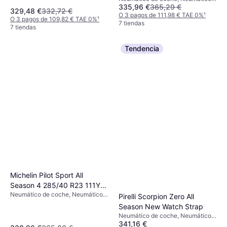
las estaciones, No, Vehículo
335,96 €
365,29 €
de verano, Neumáticos para todas
329,48 €
332,72 €
Utilitario Deportivo, Coche de
las estaciones, No, Coche de
O 3 pagos de 111,98 € TAE 0%
¹
O 3 pagos de 109,82 € TAE 0%
¹
Pasajeros, Perfil 30 %, Índice de
Pasajeros, Perfil 45 %, Índice de
7 tiendas
7 tiendas
Velocidad W (270 km/h), Y (300
Velocidad Y (300 km/h)
km/h)
Tendencia
Michelin Pilot Sport All
Season 4 285/40 R23 111Y
Neumático de coche, Neumáticos
XL Acoustic, LR
Pirelli Scorpion Zero All
de verano, No, Vehículo Utilitario
Season New Watch Strap
Deportivo, Coche de Pasajeros,
Neumático de coche, Neumáticos
Perfil 40 %, Índice de Velocidad Y
341,16 €
para todas las estaciones, No,
(300 km/h)