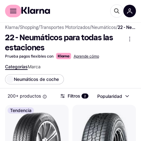
Comprar con Klarna
Para empresas
Klarna
/
Shopping
/
Transportes Motorizados
/
Neumáticos
/
22 - Neumáticos para todas las estaciones
22 - Neumáticos para todas las 
estaciones
Prueba pagos flexibles con
Aprende cómo
Categorías
Marca
Neumáticos de coche
200+ productos
Filtros
Popularidad
2
Tendencia