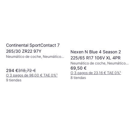
Continental SportContact 7
265/30 ZR22 97Y
Nexen N Blue 4 Season 2
Neumático de coche, Neumáticos
225/65 R17 106V XL 4PR
de verano, No, Vehículo Comercial
Neumático de coche, Neumáticos
Ligero, Coche de Pasajeros, Perfil
69,50 €
para todas las estaciones, No,
294 €
318,72 €
30 %, Índice de Velocidad Y (300
Coche de Pasajeros, Perfil 65 %,
O 3 pagos de 23,16 € TAE 0%
¹
O 3 pagos de 98,00 € TAE 0%
¹
km/h)
Índice de Velocidad H (210 km/h),
8 tiendas
9 tiendas
V (240 km/h)