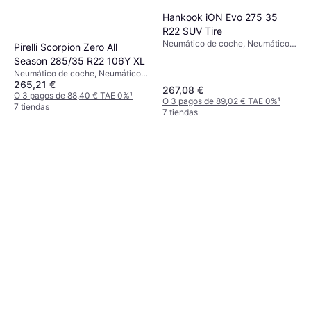
Hankook iON Evo 275 35
R22 SUV Tire
Neumático de coche, Neumáticos
Pirelli Scorpion Zero All
para todas las estaciones,
Season 285/35 R22 106Y XL
Neumáticos de verano, No,
Neumático de coche, Neumáticos
Vehículo Utilitario Deportivo,
265,21 €
para todas las estaciones, No,
Coche de Pasajeros, 4x4,
267,08 €
Vehículo Utilitario Deportivo, Perfil
O 3 pagos de 88,40 € TAE 0%
¹
Tecnología de sellado,
O 3 pagos de 89,02 € TAE 0%
¹
35 %, Índice de Velocidad Y (300
7 tiendas
Antipinchazos, Perfil 35 %, Índice
7 tiendas
km/h)
de Velocidad Y (300 km/h)