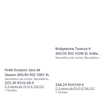
Bridgestone Turanza 6
265/35 R22 102W XL Enliten
Neumático de coche, Neumáticos
EV
de verano, No, Coche de
Pasajeros, Perfil 35 %, Índice de
Velocidad Y (300 km/h), W (270
Pirelli Scorpion Zero All
km/h)
Season 265/40 R22 106Y XL
Neumático de coche, Neumáticos
222,30 €
222,48 €
para todas las estaciones, No,
244,24 €
267,98 €
Perfil 40 %, Índice de Velocidad Y
O 3 pagos de 74,10 € TAE 0%
¹
O 3 pagos de 81,41 € TAE 0%
¹
(300 km/h)
7 tiendas
7 tiendas