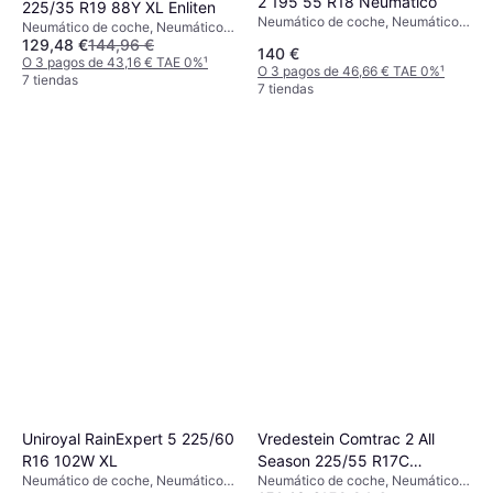
2 195 55 R18 Neumático
225/35 R19 88Y XL Enliten
Neumático de coche, Neumáticos
Neumático de coche, Neumáticos
para todas las estaciones, No,
129,48 €
144,96 €
de verano, Neumáticos para todas
140 €
Coche de Pasajeros, Perfil 55 %,
las estaciones, No, Coche de
O 3 pagos de 43,16 € TAE 0%
¹
O 3 pagos de 46,66 € TAE 0%
¹
Índice de Velocidad V (240 km/h),
Pasajeros, Perfil 35 %, Índice de
7 tiendas
7 tiendas
H (210 km/h)
Velocidad W (270 km/h), Y (300
km/h)
Uniroyal RainExpert 5 225/60
Vredestein Comtrac 2 All
R16 102W XL
Season 225/55 R17C
Neumático de coche, Neumáticos
Neumático de coche, Neumáticos
109/107H