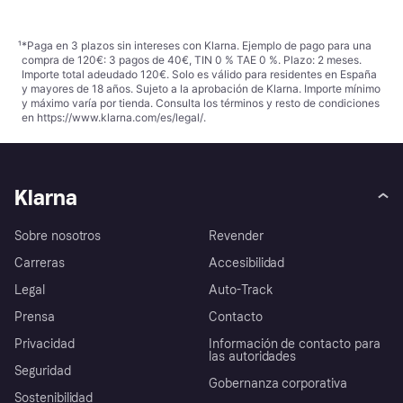
¹
*Paga en 3 plazos sin intereses con Klarna. Ejemplo de pago para una
compra de 120€: 3 pagos de 40€, TIN 0 % TAE 0 %. Plazo: 2 meses.
Importe total adeudado 120€. Solo es válido para residentes en España
y mayores de 18 años. Sujeto a la aprobación de Klarna. Importe mínimo
y máximo varía por tienda. Consulta los términos y resto de condiciones
en
https://www.klarna.com/es/legal/
.
Klarna
Sobre nosotros
Revender
Carreras
Accesibilidad
Legal
Auto-Track
Prensa
Contacto
Privacidad
Información de contacto para
las autoridades
Seguridad
Gobernanza corporativa
Sostenibilidad