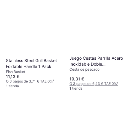
Juego Cestas Parrilla Acero
Stainless Steel Grill Basket
Inoxidable Doble
Foldable Handle 1 Pack
Cesta de pescado
Compartimento
Fish Basket
11,13 €
19,31 €
O 3 pagos de 3,71 € TAE 0%
¹
O 3 pagos de 6,43 € TAE 0%
¹
1 tienda
1 tienda