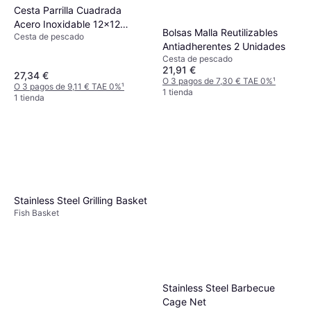
Cesta Parrilla Cuadrada
Acero Inoxidable 12x12
Bolsas Malla Reutilizables
Cesta de pescado
Pulgadas
Antiadherentes 2 Unidades
Cesta de pescado
21,91 €
27,34 €
O 3 pagos de 7,30 € TAE 0%
¹
O 3 pagos de 9,11 € TAE 0%
¹
1 tienda
1 tienda
Stainless Steel Grilling Basket
Fish Basket
Stainless Steel Barbecue
Cage Net