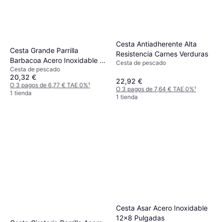
Cesta Antiadherente Alta
Cesta Grande Parrilla
Resistencia Carnes Verduras
Barbacoa Acero Inoxidable 1
Cesta de pescado
Cesta de pescado
Pieza
20,32 €
22,92 €
O 3 pagos de 6,77 € TAE 0%
¹
O 3 pagos de 7,64 € TAE 0%
¹
1 tienda
1 tienda
Cesta Asar Acero Inoxidable
12x8 Pulgadas