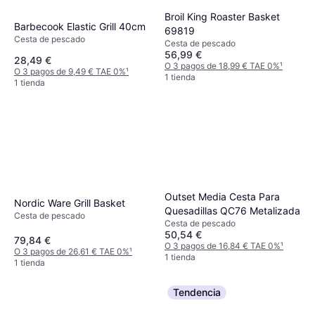
Broil King Roaster Basket
Barbecook Elastic Grill 40cm
69819
Cesta de pescado
Cesta de pescado
56,99 €
28,49 €
O 3 pagos de 18,99 € TAE 0%
¹
O 3 pagos de 9,49 € TAE 0%
¹
1 tienda
1 tienda
Outset Media Cesta Para
Nordic Ware Grill Basket
Quesadillas QC76 Metalizada
Cesta de pescado
Cesta de pescado
50,54 €
79,84 €
O 3 pagos de 16,84 € TAE 0%
¹
O 3 pagos de 26,61 € TAE 0%
¹
1 tienda
1 tienda
Tendencia