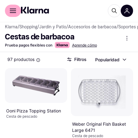
Comprar con Klarna
Para empresas
Klarna
/
Shopping
/
Jardín y Patio
/
Accesorios de barbacoa
/
Soportes 
Cestas de barbacoa
Prueba pagos flexibles con
Aprende cómo
97 productos
Filtros
Popularidad
Ooni Pizza Topping Station
Cesta de pescado
Weber Original Fish Basket
Large 6471
Cesta de pescado