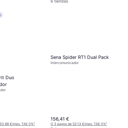
6 tiendas
a
Sena Spider RT1 Dual Pack
Intercomunicador
rit Duo
dor
ador
156,41 €
 53,88 €/mes. TAE 0%
¹
O 3 pagos de 52,13 €/mes. TAE 0%
¹