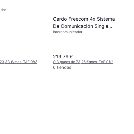
ador
Cardo Freecom 4x Sistema
De Comunicación Single
Intercomunicador
Pack - Negro
219,79 €
 23,33 €/mes. TAE 0%
¹
O 3 pagos de 73,26 €/mes. TAE 0%
¹
6 tiendas