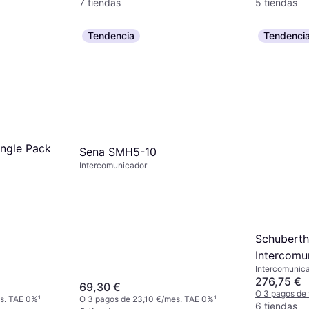
7 tiendas
5 tiendas
Tendencia
Tendenci
ingle Pack
Sena SMH5-10
Intercomunicador
Schuberth
Intercomu
Intercomunic
- Negro
276,75 €
69,30 €
O 3 pagos de
es. TAE 0%
¹
O 3 pagos de 23,10 €/mes. TAE 0%
¹
6 tiendas