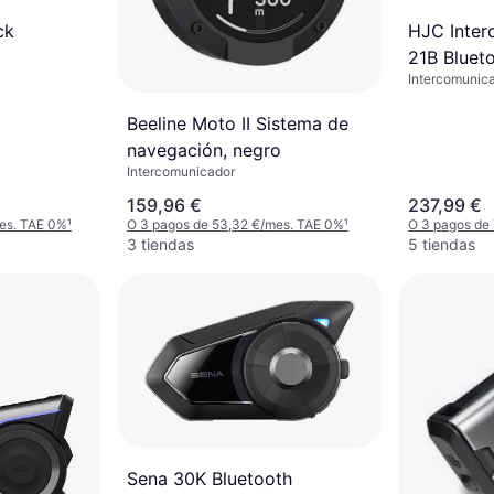
HJC Inter
ck
21B Bluet
Intercomunic
Beeline Moto II Sistema de
navegación, negro
Intercomunicador
159,96 €
237,99 €
mes. TAE 0%
¹
O 3 pagos de 53,32 €/mes. TAE 0%
¹
O 3 pagos de
3 tiendas
5 tiendas
Sena 30K Bluetooth