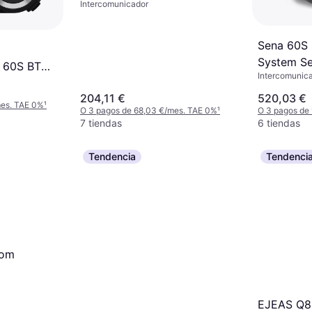
Intercomunicador
Sena 60S 
System Se
n 60S BT
Intercomunic
o
204,11 €
520,03 €
mes. TAE 0%
¹
O 3 pagos de 68,03 €/mes. TAE 0%
¹
O 3 pagos de
7 tiendas
6 tiendas
Tendencia
Tendenci
com
EJEAS Q8