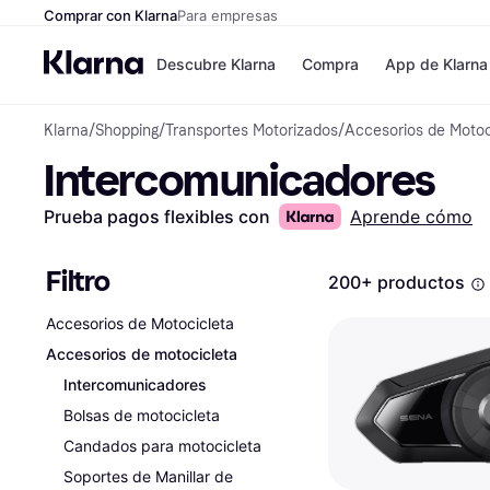
Comprar con Klarna
Para empresas
Descubre Klarna
Compra
App de Klarna
Klarna
/
Shopping
/
Transportes Motorizados
/
Accesorios de Motoc
Formas de pag
Tiendas
Intercomunicadores
Formas de pago
MediaMarkt
Paga ahora
Shein
Paga en 3 plazos
Zalando Priv
Prueba pagos flexibles con
Aprende cómo
Paga en 30 días
Zara
Financiación
JD Sports
Klarna en Apple 
Filtro
200+ productos
Accesorios de Motocicleta
Directorio de tie
Accesorios de motocicleta
Intercomunicadores
Bolsas de motocicleta
Candados para motocicleta
Soportes de Manillar de