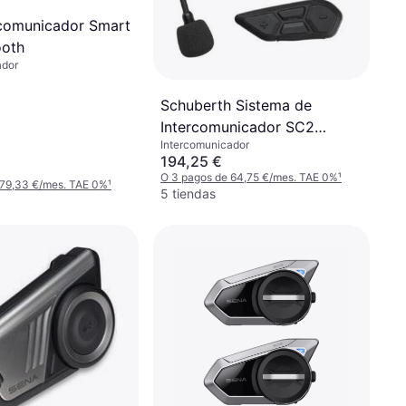
comunicador Smart
ooth
ador
Schuberth Sistema de
Intercomunicador SC2
Intercomunicador
Standard Negro
194,25 €
O 3 pagos de 64,75 €/mes. TAE 0%
¹
 79,33 €/mes. TAE 0%
¹
5 tiendas