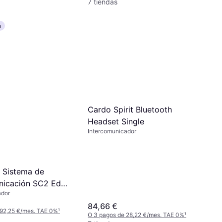
7 tiendas
a
Cardo Spirit Bluetooth
Headset Single
Intercomunicador
 Sistema de
nicación SC2 Edge
ador
84,66 €
 92,25 €/mes. TAE 0%
¹
O 3 pagos de 28,22 €/mes. TAE 0%
¹