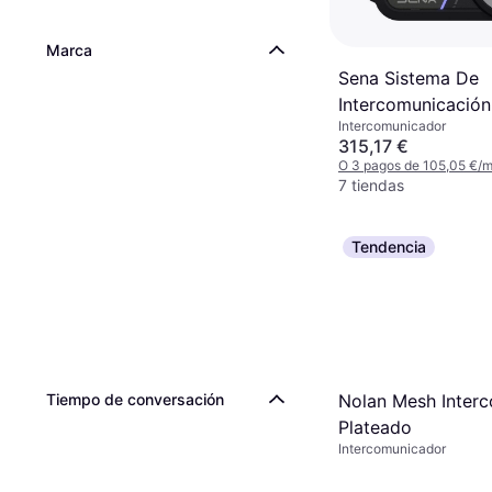
Marca
Sena Sistema De
Intercomunicació
Intercomunicador
Mesh Pack - Negr
315,17 €
O 3 pagos de 105,05 €/
7 tiendas
Tendencia
Tiempo de conversación
Nolan Mesh Inter
Plateado
Intercomunicador