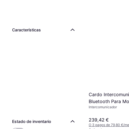
Características
Cardo Intercomun
Bluetooth Para Mot
Intercomunicador
Hd Duo - Noir
239,42 €
Estado de inventario
O 3 pagos de 79,80 €/m