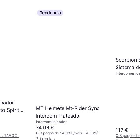
Tendencia
Scorpion 
Sistema d
Intercomunic
Paquete I
icador
MT Helmets Mt-Rider Sync
o Spirit
Intercom Plateado
Intercomunicador
74,96 €
117 €
O 3 pagos de 24,98 €/mes. TAE 0%
¹
es. TAE 0%
¹
O 3 pagos de
2 tiendas