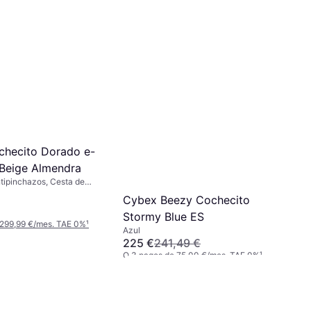
hecito Dorado e-
 Beige Almendra
tipinchazos, Cesta de
o, Asiento Reversible,
Cybex Beezy Cochecito
ble, Oro, Beige, Natural,
Stormy Blue ES
 299,99 €/mes. TAE 0%
¹
Azul
225 €
241,49 €
O 3 pagos de 75,00 €/mes. TAE 0%
¹
2 tiendas