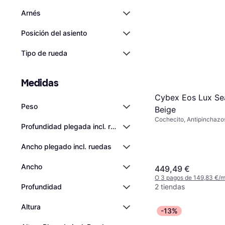
Arnés
Posición del asiento
Tipo de rueda
Medidas
Cybex Eos Lux Sea
Peso
Beige
Cochecito, Antipinchazos,
Profundidad plegada incl. ruedas
Desmontable, Cesta de
Almacenamiento, Respald
Plegado con una Mano, 
Ancho plegado incl. ruedas
Protectora, Cubierta para
Reclinación Completa, R
Ancho
449,49 €
Ajustable, Capota Extens
Ajustable, Asiento Revers
O 3 pagos de 149,83 €/
2 tiendas
Profundidad
Altura
-13%