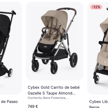
-12%
Cybex Gold Carrito de bebé
Gazelle S Taupe Almond
Cochecito, Barra Protectora,
Beige
a de Paseo
Cybex Libe
Reposapiés Ajustable, Capota
Extensible, Plegado con una Mano,
749 €
Beige