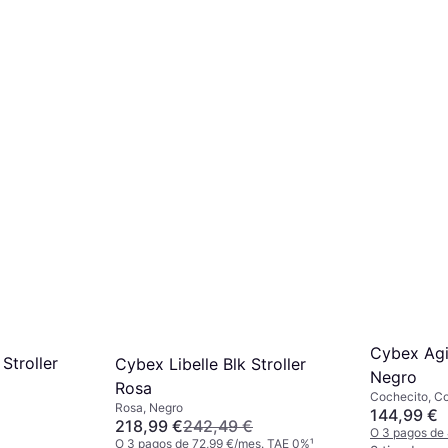
Cybex Agis
Stroller
Cybex Libelle Blk Stroller
Negro
Rosa
Cochecito, Co
Rosa, Negro
Antipinchazos
144,99 €
218,99 €
242,49 €
Cabina, Recli
O 3 pagos de
O 3 pagos de 72,99 €/mes. TAE 0%
¹
Respaldo Ajus