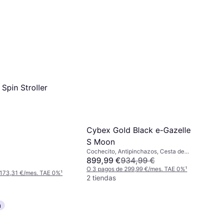
Spin Stroller
Cybex Gold Black e-Gazelle
S Moon
Cochecito, Antipinchazos, Cesta de
Almacenamiento, Capota Extensible,
899,99 €
934,99 €
Asiento Reversible, Negro, Oro
O 3 pagos de 299,99 €/mes. TAE 0%
¹
 173,31 €/mes. TAE 0%
¹
2 tiendas
a