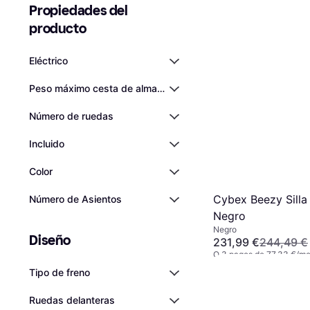
Propiedades del 
producto
Eléctrico
Peso máximo cesta de almacenamiento
Número de ruedas
Incluido
Color
Cybex Beezy Silla
Número de Asientos
Negro
Negro
Diseño
231,99 €
244,49 €
O 3 pagos de 77,33 €/m
2 tiendas
Tipo de freno
Ruedas delanteras