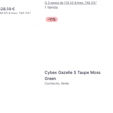
O 3 pagos de 119,33 €/mes. TAE 0%
¹
1 tienda
228,19 €
 66,83 €/mes. TAE 0%
¹
-11%
Cybex Gazelle S Taupe Moss
Green
Cochecito, Verde