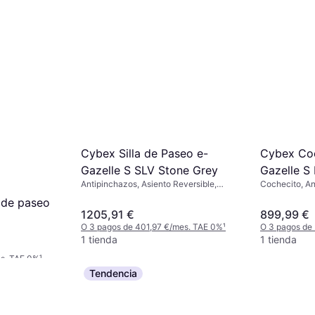
Cybex Silla de Paseo e-
Cybex Coc
Gazelle S SLV Stone Grey
Gazelle S
Antipinchazos, Asiento Reversible,
Cochecito, An
Negro, Gris
Almacenamient
 de paseo
Capota Extensi
1205,91 €
899,99 €
Negro
O 3 pagos de 401,97 €/mes. TAE 0%
¹
O 3 pagos de
1 tienda
1 tienda
es. TAE 0%
¹
Tendencia