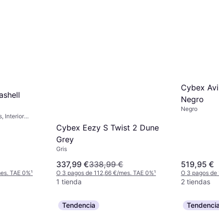
Cybex Avi 
shell
Negro
Negro
 Interior
Cybex Eezy S Twist 2 Dune
o Ajustable,
Grey
Barra
 Lluvia,
Gris
eposapiés
337,99 €
338,99 €
519,95 €
ible, Mango
ible, Beige
mes. TAE 0%
¹
O 3 pagos de 112,66 €/mes. TAE 0%
¹
O 3 pagos de
1 tienda
2 tiendas
Tendencia
Tendenci