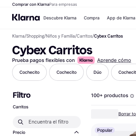
Comprar con Klarna
Para empresas
Descubre Klarna
Compra
App de Klarna
Klarna
/
Shopping
/
Niños y Familia
/
Carritos
/
Cybex Carritos
Tiendas
Formas de pag
Cybex Carritos
Formas de pago
MediaMarkt
Paga ahora
Shein
Paga en 3 plazos
Zalando Prive
Prueba pagos flexibles con
Aprende cómo
Paga en 30 días
Zara
Financiación
JD Sports
Cochecito
Cochecito
Dúo
Cocheci
Klarna en Apple 
Filtro
Directorio de tien
100+ productos
Carritos
Borrar to
Popular
Precio