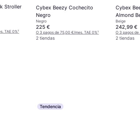
k Stroller
Cybex Beezy Cochecito
Cybex Be
Negro
Almond B
Negro
Beige
225 €
242,99 €
es. TAE 0%
¹
O 3 pagos de 75,00 €/mes. TAE 0%
¹
O 3 pagos de
2 tiendas
2 tiendas
Tendencia