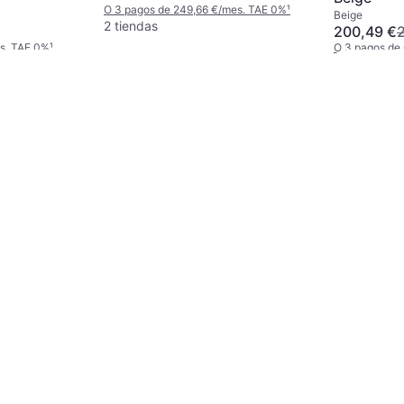
Cubierta para Lluvia, Cesta de
O 3 pagos de 249,66 €/mes. TAE 0%
¹
Beige
Almacenamiento, Mango Ajustable,
2 tiendas
200,49 €
Beige
es. TAE 0%
¹
O 3 pagos de
2 tiendas