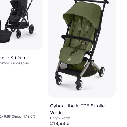
elle S (Duo)
hazos, Reposapiés
spaldo Ajustable, Asiento
ango Ajustable, Barra
eclinación Completa,
ontable, Cesta de
o, Capota Extensible,
Cybex Libelle TPE Stroller
Verde
 249,66 €/mes. TAE 0%
¹
Negro, Verde
218,99 €