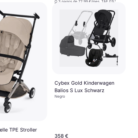
O 3 pagos de 72,99 €/mes. TAE 0%
¹
2 tiendas
Cybex Gold Kinderwagen
Balios S Lux Schwarz
Negro
lle TPE Stroller
358 €