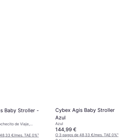
Cybex Agis Baby Stroller
 Baby Stroller -
Azul
Azul
checito de Viaje,
144,99 €
, Aprobado Equipaje de
nación Completa,
O 3 pagos de 48,33 €/mes. TAE 0%
¹
 48,33 €/mes. TAE 0%
¹
table, Plegado con una