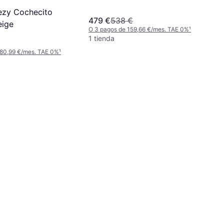
ezy Cochecito
479 €
538 €
eige
O 3 pagos de 159,66 €/mes. TAE 0%
¹
1 tienda
 80,99 €/mes. TAE 0%
¹