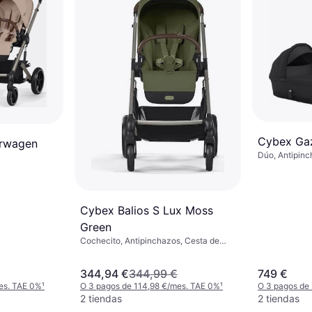
Cybex Gaz
erwagen
Dúo, Antipinc
Ajustable, Re
Reversible, M
Protectora, R
Interior Desm
Cybex Balios S Lux Moss
Almacenamient
Negro
Green
Cochecito, Antipinchazos, Cesta de
Almacenamiento, Respaldo Ajustable,
Capota Extensible, Barra Protectora,
344,94 €
344,99 €
749 €
Mango Ajustable, Reposapiés Ajustable,
Plegado con una Mano, Asiento
es. TAE 0%
¹
O 3 pagos de 114,98 €/mes. TAE 0%
¹
O 3 pagos de
Reversible, Reclinación Completa,
2 tiendas
2 tiendas
Verde