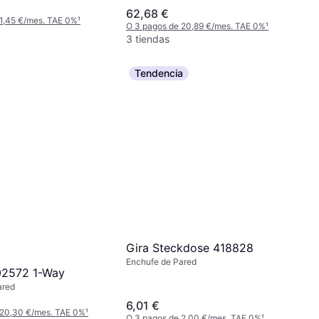
62,68 €
2CKA002011A6312
 1,45 €/mes. TAE 0%
¹
O 3 pagos de 20,89 €/mes. TAE 0%
¹
3 tiendas
Tendencia
Gira Steckdose 418828
Enchufe de Pared
2572 1-Way
ared
6,01 €
 20,30 €/mes. TAE 0%
¹
O 3 pagos de 2,00 €/mes. TAE 0%
¹