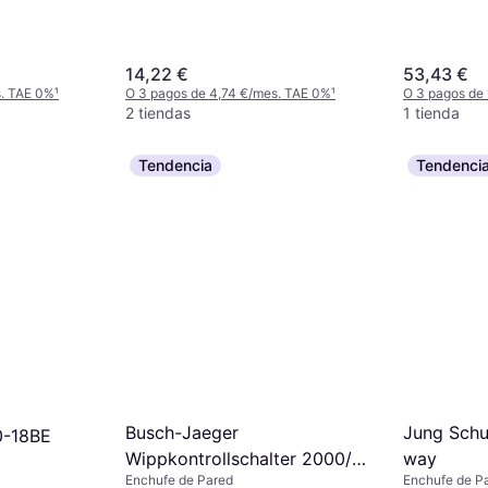
14,22 €
53,43 €
s. TAE 0%
¹
O 3 pagos de 4,74 €/mes. TAE 0%
¹
O 3 pagos de 
2 tiendas
1 tienda
Tendencia
Tendenci
Busch-Jaeger
Jung Sch
0-18BE
Wippkontrollschalter 2000/6
way
Enchufe de Pared
Enchufe de P
USK 2CKA001022A0474