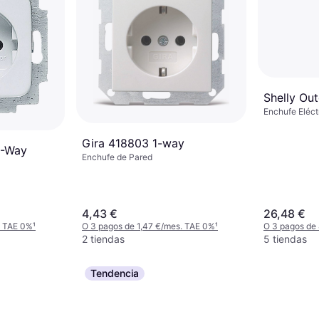
Shelly Ou
Enchufe Eléct
Gira 418803 1-way
1-Way
Enchufe de Pared
4,43 €
26,48 €
. TAE 0%
¹
O 3 pagos de 1,47 €/mes. TAE 0%
¹
O 3 pagos de
2 tiendas
5 tiendas
Tendencia