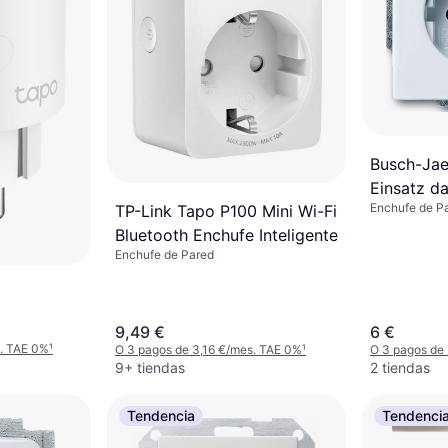
Busch-Jae
Einsatz d
Enchufe de P
TP-Link Tapo P100 Mini Wi-Fi
2CKA002
Bluetooth Enchufe Inteligente
Enchufe de Pared
9,49 €
6 €
s. TAE 0%
¹
O 3 pagos de 3,16 €/mes. TAE 0%
¹
O 3 pagos de
9+ tiendas
2 tiendas
Tendencia
Tendenci