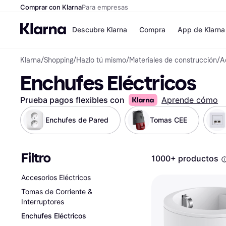
Comprar con Klarna
Para empresas
Descubre Klarna
Compra
App de Klarna
Klarna
/
Shopping
/
Hazlo tú mismo
/
Materiales de construcción
/
A
Formas de pag
Tiendas
Enchufes Eléctricos
Formas de pago
MediaMarkt
Paga ahora
Shein
Paga en 3 plazos
Zalando Priv
Prueba pagos flexibles con
Aprende cómo
Paga en 30 días
Zara
Financiación
JD Sports
Enchufes de Pared
Tomas CEE
Klarna en Apple 
Filtro
Directorio de tie
1000+ productos
Accesorios Eléctricos
Tomas de Corriente &
Interruptores
Enchufes Eléctricos