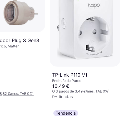
tdoor Plug S Gen3
rico, Matter
TP-Link P110 V1
Enchufe de Pared
10,49 €
O 3 pagos de 3,49 €/mes. TAE 0%
¹
 8,82 €/mes. TAE 0%
¹
9+ tiendas
Tendencia