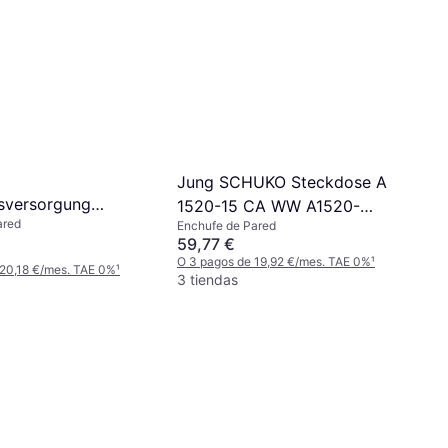
Jung SCHUKO Steckdose A
sversorgung
1520-15 CA WW A1520-
ared
Enchufe de Pared
15CAWW
59,77 €
O 3 pagos de 19,92 €/mes. TAE 0%
¹
 20,18 €/mes. TAE 0%
¹
3 tiendas