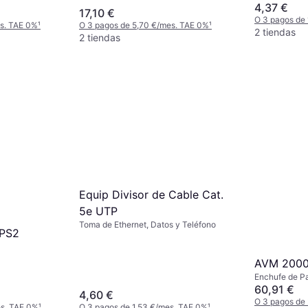
4,37 €
17,10 €
O 3 pagos de
es. TAE 0%
¹
O 3 pagos de 5,70 €/mes. TAE 0%
¹
2 tiendas
2 tiendas
Equip Divisor de Cable Cat.
5e UTP
Toma de Ethernet, Datos y Teléfono
PS2
AVM 2000
Enchufe de P
60,91 €
4,60 €
O 3 pagos de
es. TAE 0%
¹
O 3 pagos de 1,53 €/mes. TAE 0%
¹