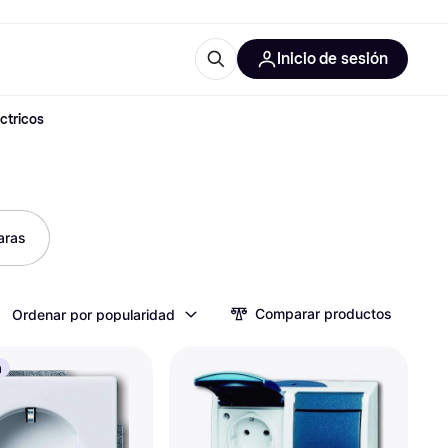
Inicio de sesión
ctricos
Más información
les de oficina
Qué es Klarna?
aras
las categorías
Comparar productos
Ordenar por popularidad
a