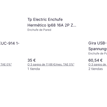
Tp Electric Enchufe
Hermético Ip68 16A 2P Z
Enchufe de Pared
230V
Gira USB-
EUC-914 1-
Spannung
Enchufe de P
245927
35 €
60,54 €
. TAE 0%
¹
O 3 pagos de 11,66 €/mes. TAE 0%
¹
O 3 pagos de
1 tienda
2 tiendas