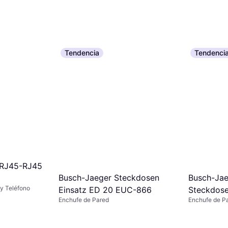
Tendencia
Tendenci
 RJ45-RJ45
Busch-Jaeger Steckdosen
Busch-Ja
 y Teléfono
Einsatz ED 20 EUC-866
Steckdos
Enchufe de Pared
Enchufe de P
EUCB2US
2CKA002