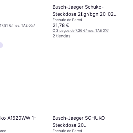
Busch-Jaeger Schuko-
Steckdose 2f.gr/bgn 20-02
Enchufe de Pared
EW-53 2CKA002084A0701
21,78 €
17,81 €/mes. TAE 0%
¹
O 3 pagos de 7,26 €/mes. TAE 0%
¹
2 tiendas
a
Busch-Jaeger SCHUKO
uko A1520WW 1-
Steckdose 20
Enchufe de Pared
ared
EUCB2USBAC-885