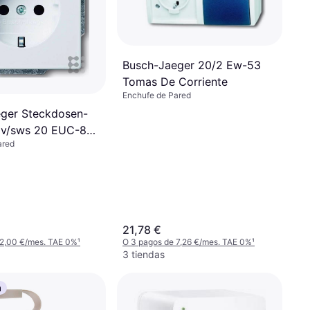
Busch-Jaeger 20/2 Ew-53
Tomas De Corriente
Enchufe de Pared
ger Steckdosen-
av/sws 20 EUC-84
ared
011A3725
21,78 €
 2,00 €/mes. TAE 0%
¹
O 3 pagos de 7,26 €/mes. TAE 0%
¹
3 tiendas
a