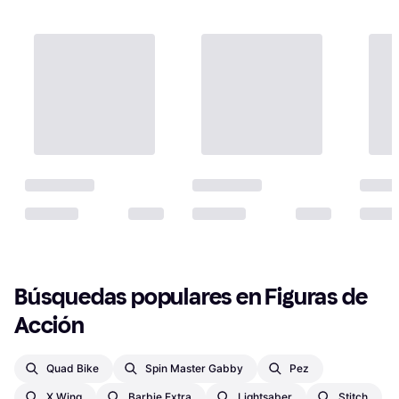
Búsquedas populares en Figuras de 
Acción
Quad Bike
Spin Master Gabby
Pez
X Wing
Barbie Extra
Lightsaber
Stitch