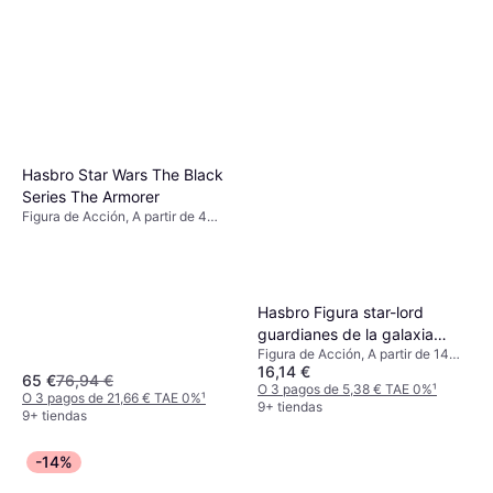
Hasbro Star Wars The Black
Series The Armorer
Figura de Acción, A partir de 4
años, 1 pcs
Hasbro Figura star-lord
guardianes de la galaxia
Figura de Acción, A partir de 14
marvel legends
16,14 €
años, 1 pcs, Tema: Superhéroe
65 €
76,94 €
O 3 pagos de 5,38 € TAE 0%
¹
O 3 pagos de 21,66 € TAE 0%
¹
9+ tiendas
9+ tiendas
-14%