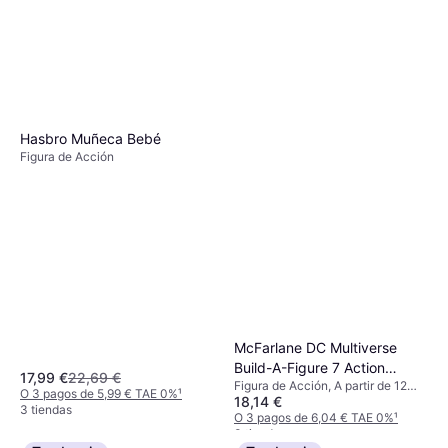
Hasbro Muñeca Bebé
Figura de Acción
McFarlane DC Multiverse
Build-A-Figure 7 Action
17,99 €
22,69 €
Figura de Acción, A partir de 12
Figure Wonder Woman
O 3 pagos de 5,99 € TAE 0%
¹
18,14 €
años, 1 pcs
(Endless Winter)
3 tiendas
O 3 pagos de 6,04 € TAE 0%
¹
3 tiendas