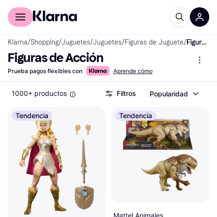
Comprar con Klarna
Para empresas
Klarna
/
Shopping
/
Juguetes
/
Juguetes
/
Figuras de Juguete
/
Figuras de Acción
Figuras de Acción
Prueba pagos flexibles con
Aprende cómo
1000+ productos
Filtros
Popularidad
Tendencia
Tendencia
Mattel Animales