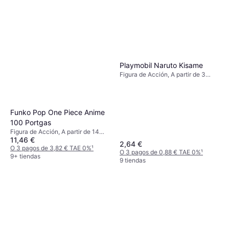
Playmobil Naruto Kisame
Figura de Acción, A partir de 3
años, Tema: Ninja, Monstruo
Funko Pop One Piece Anime
100 Portgas
Figura de Acción, A partir de 14
11,46 €
años, 1 pcs
2,64 €
O 3 pagos de 3,82 € TAE 0%
¹
O 3 pagos de 0,88 € TAE 0%
¹
9+ tiendas
9 tiendas