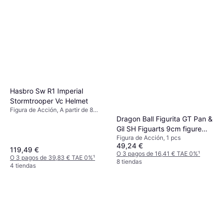
Hasbro Sw R1 Imperial
Stormtrooper Vc Helmet
Figura de Acción, A partir de 8
años, 1 pcs
Dragon Ball Figurita GT Pan &
Gil SH Figuarts 9cm figure
Figura de Acción, 1 pcs
Bandai Figuras 233764
49,24 €
119,49 €
O 3 pagos de 16,41 € TAE 0%
¹
O 3 pagos de 39,83 € TAE 0%
¹
8 tiendas
4 tiendas