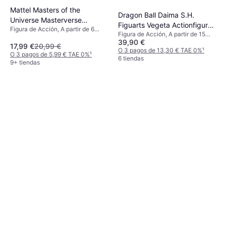
Mattel Masters of the
Dragon Ball Daima S.H.
Universe Masterverse
Figuarts Vegeta Actionfigur
Figura de Acción, A partir de 6
Revelation Skelegod
Figura de Acción, A partir de 15
14 cm
años, 1 pcs
39,90 €
años, 1 pcs
17,99 €
20,99 €
O 3 pagos de 13,30 € TAE 0%
¹
O 3 pagos de 5,99 € TAE 0%
¹
6 tiendas
9+ tiendas