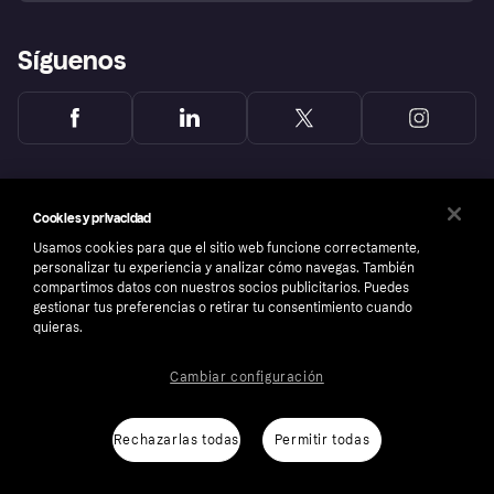
Síguenos
Cookies y privacidad
Usamos cookies para que el sitio web funcione correctamente,
personalizar tu experiencia y analizar cómo navegas. También
compartimos datos con nuestros socios publicitarios. Puedes
gestionar tus preferencias o retirar tu consentimiento cuando
quieras.
Cambiar configuración
Copyright © 2005-2026 Klarna Bank AB (publ). Sede central: Stockholm, Sweden. Todos
los derechos reservados. Klarna Bank AB (publ). Sveavägen 46, 111 34 Stockholm.
Número de empresa: 556737-0431
Rechazarlas todas
Permitir todas
Aviso Sobre Cookies
Klarna.com