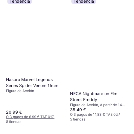
Tendencia
Tendencia
Hasbro Marvel Legends
Series Spider Venom 15cm
Figura de Acción
NECA Nightmare on Elm
Street Freddy
Figura de Acción, A partir de 14
35,49 €
años, 1 pcs
20,99 €
O 3 pagos de 11,83 € TAE 0%
¹
O 3 pagos de 6,99 € TAE 0%
¹
5 tiendas
8 tiendas