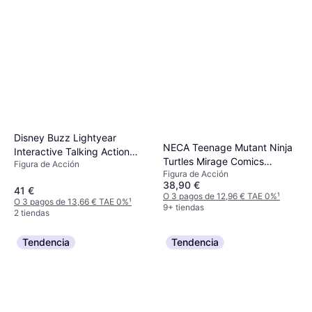
Disney Buzz Lightyear
NECA Teenage Mutant Ninja
Interactive Talking Action
Turtles Mirage Comics
Figura de Acción
Figure
Figura de Acción
Michelangelo 7-Inch Scale
38,90 €
Action Figure
41 €
O 3 pagos de 12,96 € TAE 0%
¹
O 3 pagos de 13,66 € TAE 0%
¹
9+ tiendas
2 tiendas
Tendencia
Tendencia