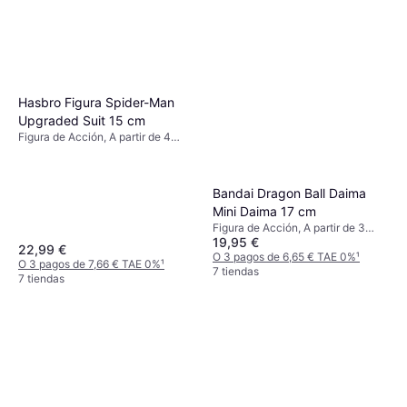
Hasbro Figura Spider-Man
Upgraded Suit 15 cm
Figura de Acción, A partir de 4
años, 1 pcs, Tema: Superhéroe
Bandai Dragon Ball Daima
Mini Daima 17 cm
Figura de Acción, A partir de 3
19,95 €
años, 2 Piezas, 1 pcs
22,99 €
O 3 pagos de 6,65 € TAE 0%
¹
O 3 pagos de 7,66 € TAE 0%
¹
7 tiendas
7 tiendas