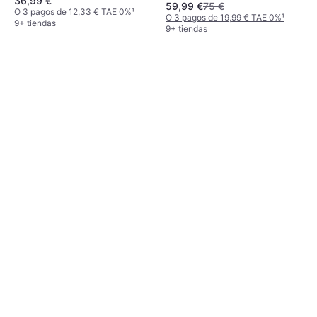
36,99 €
Tema: Ciudad
años
59,99 €
75 €
O 3 pagos de 12,33 € TAE 0%
¹
O 3 pagos de 19,99 € TAE 0%
¹
9+ tiendas
9+ tiendas