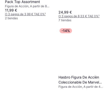
Pack Top Assortment
Figura de Acción, A partir de 8
11,99 €
años
24,99 €
O 3 pagos de 3,99 € TAE 0%
¹
O 3 pagos de 8,33 € TAE 0%
¹
2 tiendas
7 tiendas
-14%
Hasbro Figura De Accièn
Coleccionable De Marvel
Figura de Acción, A partir de 4
Legends Series Ultimate
años, 1 pcs, Tema: Superhéroe
Miles Comic Reproduccièn 15
cm