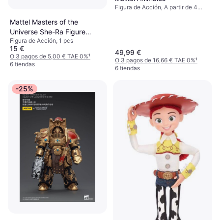
Figura de Acción, A partir de 4
años, 1 pcs, Tema: Animal
Mattel Masters of the
Universe She-Ra Figure
Figura de Acción, 1 pcs
JBP83
15 €
49,99 €
O 3 pagos de 5,00 € TAE 0%
¹
O 3 pagos de 16,66 € TAE 0%
¹
6 tiendas
6 tiendas
-25%