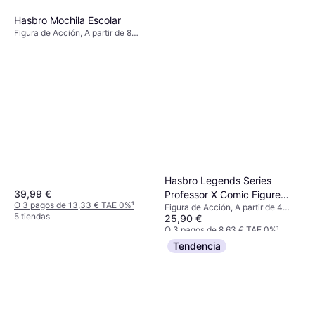
Hasbro Mochila Escolar
Figura de Acción, A partir de 8
años
Hasbro Legends Series
39,99 €
Professor X Comic Figure
O 3 pagos de 13,33 € TAE 0%
¹
Figura de Acción, A partir de 4
BM-240878
5 tiendas
25,90 €
años, 1 pcs
O 3 pagos de 8,63 € TAE 0%
¹
4 tiendas
Tendencia