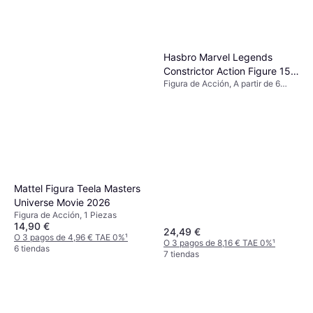
Hasbro Marvel Legends
Constrictor Action Figure 15
Figura de Acción, A partir de 6
cm
años
Mattel Figura Teela Masters
Universe Movie 2026
Figura de Acción, 1 Piezas
14,90 €
24,49 €
O 3 pagos de 4,96 € TAE 0%
¹
O 3 pagos de 8,16 € TAE 0%
¹
6 tiendas
7 tiendas