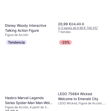
20,99 €
24,49 €
Disney Woody Interactive
O 3 pagos de 6,99 € TAE 0%
¹
Talking Action Figure
7 tiendas
Figura de Acción
41 €
Tendencia
-20%
O 3 pagos de 13,66 € TAE 0%
¹
2 tiendas
LEGO 75684 Wicked
Hasbro Marvel Legends
Welcome to Emerald City
Series Spider-Man Man-Wolf
LEGO Wicked, Figura de Acción, A
partir de 9 años, 945 Piezas,
Figura de Acción, A partir de 3
Action Figure 15cm