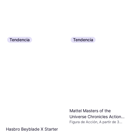
Tendencia
Tendencia
Mattel Masters of the
Universe Chronicles Action
Figura de Acción, A partir de 3
Figure Tri-Klops
años
Hasbro Beyblade X Starter