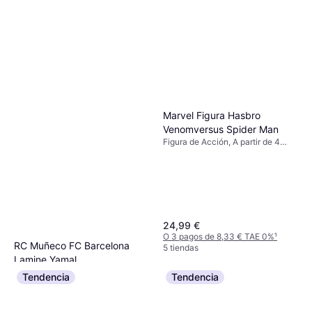
Marvel Figura Hasbro
Venomversus Spider Man
Figura de Acción, A partir de 4
años, 1 pcs, Tema: Superhéroe
24,99 €
O 3 pagos de 8,33 € TAE 0%
¹
RC Muñeco FC Barcelona
5 tiendas
Lamine Yamal
Figura de Acción, 1 pcs
Tendencia
Tendencia
16,99 €
O 3 pagos de 5,66 € TAE 0%
¹
8 tiendas