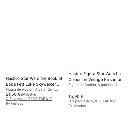
Hasbro Figura Star Wars La
Hasbro Star Wars the Book of
Colección Vintage Krrsantan
Boba Fett Luke Skywalker &
Figura de Acción, A partir de 4
años, 1 pcs
Figura de Acción, A partir de 4
Grogu
21,50 €
24,99 €
años, 2 pcs
15,90 €
O 3 pagos de 7,16 € TAE 0%
¹
O 3 pagos de 5,30 € TAE 0%
¹
9+ tiendas
9+ tiendas