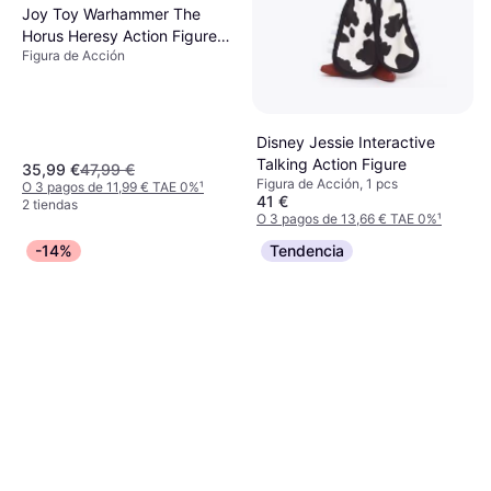
Joy Toy Warhammer The
Horus Heresy Action Figure
Figura de Acción
1/18 Legio Custodes Aquilon
Terminator Squad 14 cm
Disney Jessie Interactive
Talking Action Figure
35,99 €
47,99 €
Figura de Acción, 1 pcs
O 3 pagos de 11,99 € TAE 0%
¹
41 €
2 tiendas
O 3 pagos de 13,66 € TAE 0%
¹
2 tiendas
-14%
Tendencia