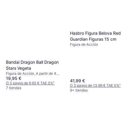
Hasbro Figura Belova Red
Guardian Figuras 15 cm
Figura de Acción
Bandai Dragon Ball Dragon
Stars Vegeta
Figura de Acción, A partir de 4
19,95 €
años, 1 pcs
41,99 €
O 3 pagos de 6,65 € TAE 0%
¹
O 3 pagos de 13,99 € TAE 0%
¹
7 tiendas
9+ tiendas