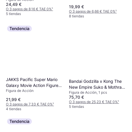
Figure 15 cm
24,49 €
19,99 €
O 3 pagos de 8,16 € TAE 0%
¹
O 3 pagos de 6,66 € TAE 0%
¹
5 tiendas
8 tiendas
Tendencia
JAKKS Pacific Super Mario
Bandai Godzilla x Kong The
Galaxy Movie Action Figure
New Empire Suko & Mothra
Figura de Acción
Wonder Bowser Jr 13 cm
Figura de Acción, 1 pcs
Action Figures 2-Pack
75,70 €
21,99 €
O 3 pagos de 25,23 € TAE 0%
¹
O 3 pagos de 7,33 € TAE 0%
¹
5 tiendas
4 tiendas
Tendencia