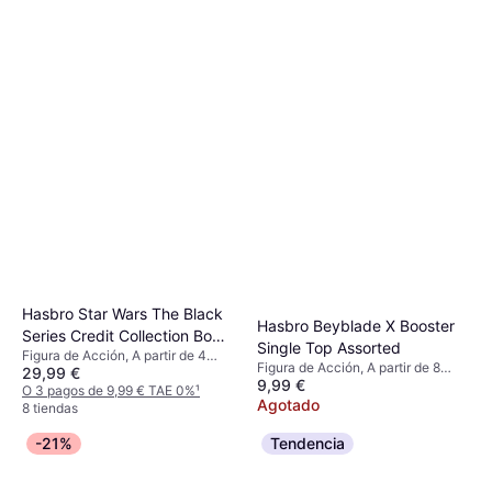
Hasbro Star Wars The Black
Hasbro Beyblade X Booster
Series Credit Collection Bo
Single Top Assorted
Figura de Acción, A partir de 4
Katan Kryze
Figura de Acción, A partir de 8
29,99 €
años, 1 pcs
9,99 €
años
O 3 pagos de 9,99 € TAE 0%
¹
Agotado
8 tiendas
-21%
Tendencia