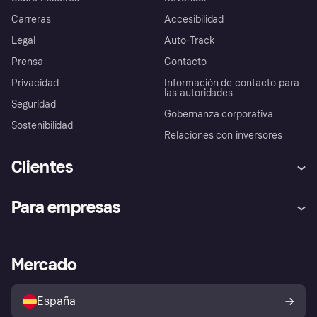
Carreras
Accesibilidad
Legal
Auto-Track
Prensa
Contacto
Privacidad
Información de contacto para
las autoridades
Seguridad
Gobernanza corporativa
Sostenibilidad
Relaciones con inversores
Clientes
Ayuda
Promesa de protección contra
Para empresas
el fraude
Inicio de sesión
Nuestra promesa
Asistencia al comerciante
Portal de desarrolladores
Klarna app
Bienestar financiero
Acceso empresas
Estado operativo
Mercado
Directorio de tiendas
Configuración de privacidad
Vende con Klarna
Plataformas y socios
Política de protección al
comprador de Klarna
Tu derecho de desistimiento
España
Reclamaciones