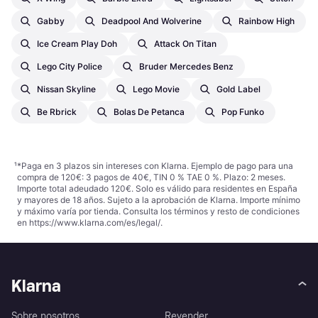
Gabby
Deadpool And Wolverine
Rainbow High
Ice Cream Play Doh
Attack On Titan
Lego City Police
Bruder Mercedes Benz
Nissan Skyline
Lego Movie
Gold Label
Be Rbrick
Bolas De Petanca
Pop Funko
¹
*Paga en 3 plazos sin intereses con Klarna. Ejemplo de pago para una
compra de 120€: 3 pagos de 40€, TIN 0 % TAE 0 %. Plazo: 2 meses.
Importe total adeudado 120€. Solo es válido para residentes en España
y mayores de 18 años. Sujeto a la aprobación de Klarna. Importe mínimo
y máximo varía por tienda. Consulta los términos y resto de condiciones
en
https://www.klarna.com/es/legal/
.
Klarna
Sobre nosotros
Revender