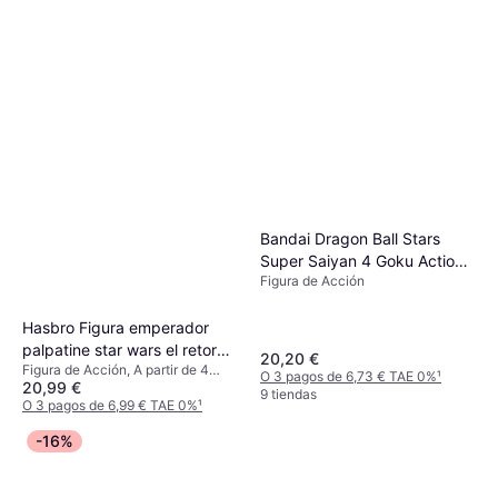
Bandai Dragon Ball Stars
Super Saiyan 4 Goku Action
Figura de Acción
Figure 17 cm
Hasbro Figura emperador
palpatine star wars el retorno
20,20 €
Figura de Acción, A partir de 4
del jedi black series
O 3 pagos de 6,73 € TAE 0%
¹
20,99 €
años, 1 pcs
9 tiendas
O 3 pagos de 6,99 € TAE 0%
¹
6 tiendas
-16%