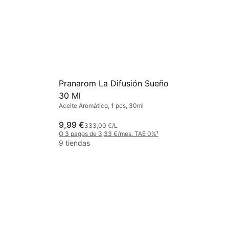
Pranarom La Difusión Sueño
30 Ml
Aceite Aromático, 1 pcs, 30ml
9,99 €
333,00 €/L
O 3 pagos de 3,33 €/mes. TAE 0%
¹
9 tiendas
Pranarom E
Aceite Ese
Aceite Aromát
15,32 €
21
 Difusion
O 3 pagos de
a Bio 10ml