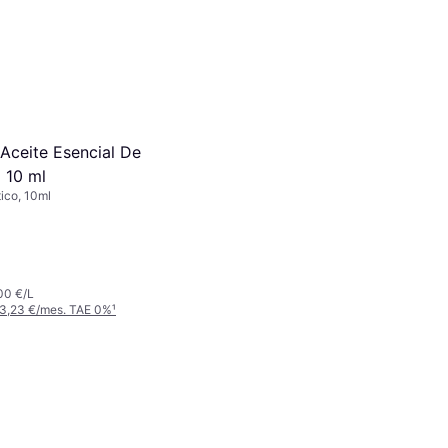
Aceite Esencial De
 10 ml
ico, 10ml
00 €/L
 3,23 €/mes. TAE 0%
¹