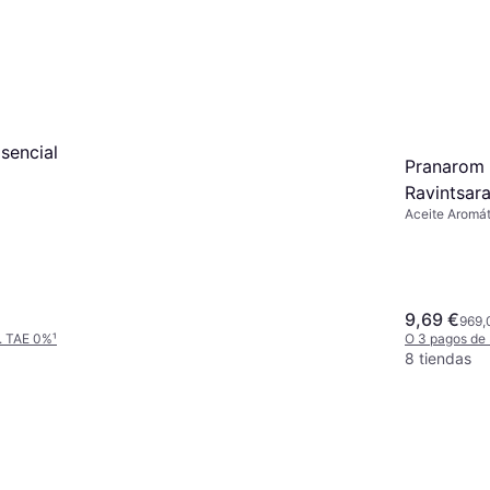
9 tiendas
. TAE 0%
¹
sencial
Pranarom 
Ravintsara
Aceite Aromát
9,69 €
969,
. TAE 0%
¹
O 3 pagos de
8 tiendas