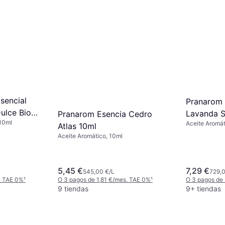
Pranarom Huile Essentielle
Bio Épinette Noire 10ml
Aceite Aromático, 10ml
9,59 €
959,00 €/L
O 3 pagos de 3,19 €/mes. TAE 0%
¹
9 tiendas
sencial
Pranarom 
ulce Bio
Lavanda S
Pranarom Esencia Cedro
 10ml
Aceite Aromát
Mililitros
Atlas 10ml
Aceite Aromático, 10ml
5,45 €
7,29 €
545,00 €/L
729,0
. TAE 0%
¹
O 3 pagos de 1,81 €/mes. TAE 0%
¹
O 3 pagos de
9 tiendas
9+ tiendas