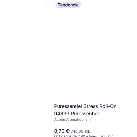
Tendencia
ssential Oil La
30ml
ico, 30ml
00 €/L
 3,33 €/mes. TAE 0%
¹
Puressentiel Stress Roll-On
94833 Puressentiel
Aceite Aromático, 5ml
8,70 €
1740,00 €/L
O 3 pagos de 2,90 €/mes. TAE 0%
¹