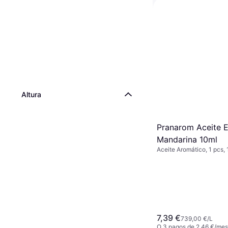
Pranarom Aceite E
#gaulteria
Aceite Aromático
5,74 €
O 3 pagos de 1,91 €/mes
9+ tiendas
Altura
Pranarom Aceite E
Mandarina 10ml
Aceite Aromático, 1 pcs,
7,39 €
739,00 €/L
O 3 pagos de 2,46 €/me