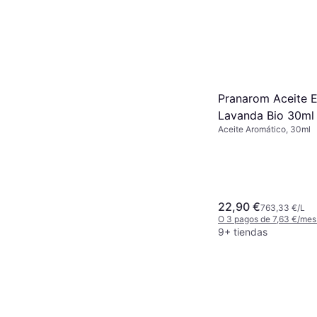
Aceite Aromático
8,09 €
O 3 pagos de 2,69 €/mes
8 tiendas
Pranarom Aceite E
Lavanda Bio 30ml
Aceite Aromático, 30ml
22,90 €
763,33 €/L
O 3 pagos de 7,63 €/mes
9+ tiendas