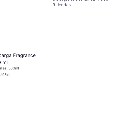
9 tiendas
ecarga Fragrance
0 ml
illas, 500ml
32 €/L
 12,88 €/mes. TAE 0%
¹