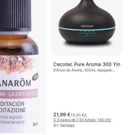
Aceite Esencial
Pranarom Aceite Esencial
té 10 ml
#ravintsara
ico, 10ml
Aceite Aromático, 1 pcs, 10ml
00 €/L
8,39 €
839,00 €/L
1,79 €/mes. TAE 0%
¹
O 3 pagos de 2,79 €/mes. TAE 0%
¹
9+ tiendas
Cecotec Pure Aroma 300 Yin
Difusor de Aroma, 300ml, Apagado
Automático, Temporizador
21,99 €
73,30 €/L
O 3 pagos de 7,33 €/mes. TAE 0%
¹
9+ tiendas