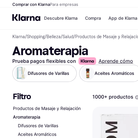
Comprar con Klarna
Para empresas
Descubre Klarna
Compra
App de Klarna
Klarna
/
Shopping
/
Belleza
/
Salud
/
Productos de Masaje y Relajaci
Formas de pag
Tiendas
Aromaterapia
Formas de pago
MediaMarkt
Paga ahora
Shein
Paga en 3 plazos
Zalando Priv
Prueba pagos flexibles con
Aprende cómo
Paga en 30 días
Zara
Financiación
JD Sports
Difusores de Varillas
Aceites Aromáticos
Klarna en Apple 
Filtro
Directorio de tie
1000+ productos
Productos de Masaje y Relajación
Aromaterapia
Difusores de Varillas
Aceites Aromáticos