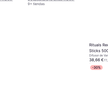
9+ tiendas
Rituals R
Sticks 50
Difusor de Var
38,66 €
77,
O 3 pagos de
-30%
9 tiendas