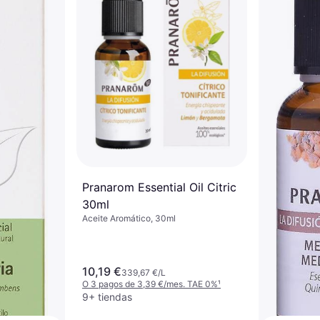
Pranarom 
sencial de
Árbol del 
ml
Aceite Aromát
 10ml
5,39 €
539,
O 3 pagos de 
. TAE 0%
¹
9+ tiendas
Pranarom Essential Oil Citric
30ml
Aceite Aromático, 30ml
10,19 €
339,67 €/L
O 3 pagos de 3,39 €/mes. TAE 0%
¹
9+ tiendas