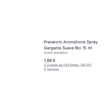
Pranarom Aromaforce Spray
Garganta Suave Bio 15 ml
Aceite Aromático
7,89 €
O 3 pagos de 2,63 €/mes. TAE 0%
¹
9 tiendas
ssential Oils
ncial Bio 30ml
ico, 3 pcs, 30ml
,80 €
 5,10 €/mes. TAE 0%
¹