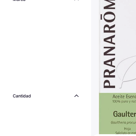
Pranarom Aceite E
Menta Piperita 10
Aceite Aromático, 1 pcs,
6,59 €
659,00 €/L
O 3 pagos de 2,19 €/mes
9+ tiendas
Cantidad