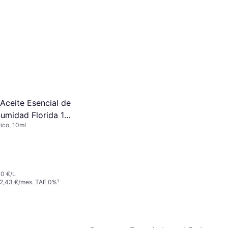
Rituals Ayurveda Fragrance
Sticks 250 ml
Difusor de Varillas, 250ml
23,99 €
95,96 €/L
O 3 pagos de 7,99 €/mes. TAE 0%
¹
9+ tiendas
Aceite Esencial de
umidad Florida 10
ico, 10ml
0 €/L
 2,43 €/mes. TAE 0%
¹