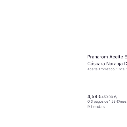
Pranarom Aceite E
Cáscara Naranja D
Aceite Aromático, 1 pcs,
10ml
4,59 €
459,00 €/L
O 3 pagos de 1,53 €/mes
9 tiendas