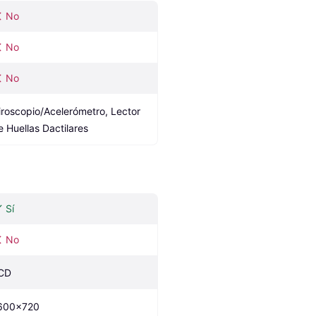
No
No
No
iroscopio/Acelerómetro, Lector 
e Huellas Dactilares
Sí
No
CD
600x720