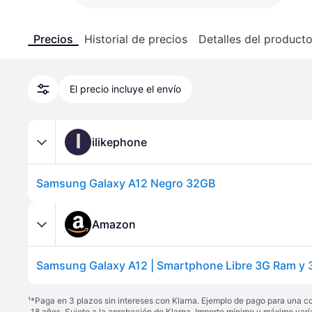
Precios
Historial de precios
Detalles del product
El precio incluye el envío
I
ilikephone
Samsung Galaxy A12 Negro 32GB
Amazon
¹
*Paga en 3 plazos sin intereses con Klarna. Ejemplo de pago para una c
18 años. Sujeto a la aprobación de Klarna. Importe mínimo y máximo varí