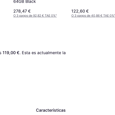
64GB Black
P68
278,47 €
122,60 €
O 3 pagos de 92,82 € TAE 0%
¹
O 3 pagos de 40,86 € TAE 0%
s 
119,00 €
. Esta es actualmente la 
Características