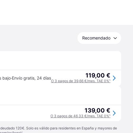
Recomendado
119,00 €
·
s bajo
Envío gratis
,
24 días
O 3 pagos de 39,66 €/mes. TAE 0%
¹
139,00 €
O 3 pagos de 46,33 €/mes. TAE 0%
¹
 adeudado 120€. Solo es válido para residentes en España y mayores de
com/es/legal/
.