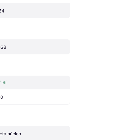
64
 GB
Sí
.0
cta núcleo