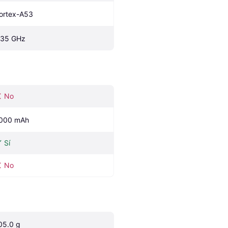
ortex-A53
.35 GHz
No
000 mAh
Sí
No
05.0 g