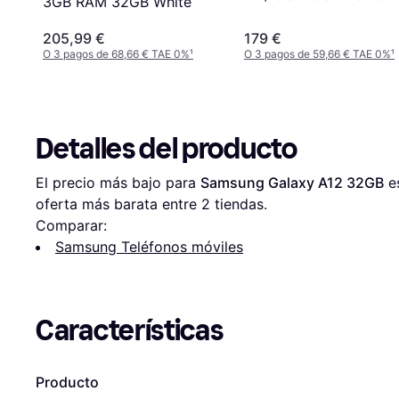
3GB RAM 32GB White
ROM/3GB
RAM/5MP/5500MHA/I
205,99 €
179 €
O 3 pagos de 68,66 € TAE 0%
¹
O 3 pagos de 59,66 € TAE 0%
¹
Detalles del producto
El precio más bajo para 
Samsung Galaxy A12 32GB
 e
oferta más barata entre 
2
 tiendas.
Comparar:
Samsung Teléfonos móviles
Características
Producto