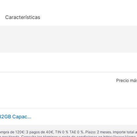
o
Características
Precio má
Samsung Galaxy A12 | Smartphone Libre 3G Ram y 32GB Capacidad Interna ampliables | Cámara Principal 48MP | 5.000 mAh de batería y Carga rápida | Color Negro [Versión española]
ompra de 120€: 3 pagos de 40€, TIN 0 % TAE 0 %. Plazo: 2 meses. Importe total
a por tienda. Consulta los términos y resto de condiciones en
https://www.klarna.