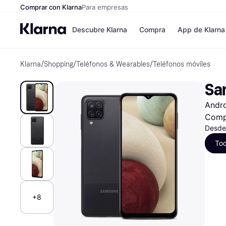
Comprar con Klarna
Para empresas
Descubre Klarna
Compra
App de Klarna
Klarna
/
Shopping
/
Teléfonos & Wearables
/
Teléfonos móviles
Formas de pag
Tiendas
Formas de pago
MediaMarkt
Sa
Paga ahora
Shein
Paga en 3 plazos
Zalando Priv
Andr
Paga en 30 días
Zara
Financiación
JD Sports
Comp
Klarna en Apple 
Desde
To
Directorio de tie
+8