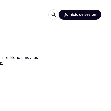
Inicio de sesión
Más información
les de oficina
Qué es Klarna?
n 
Teléfonos móviles
s*
las categorías