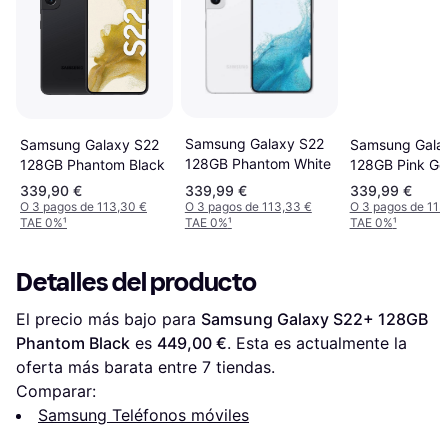
Samsung Galaxy S22
Samsung Galaxy S22
Samsung Gala
128GB Phantom White
128GB Phantom Black
128GB Pink Go
339,90 €
339,99 €
339,99 €
O 3 pagos de 113,30 €
O 3 pagos de 113,33 €
O 3 pagos de 113
TAE 0%
¹
TAE 0%
¹
TAE 0%
¹
Detalles del producto
El precio más bajo para 
Samsung Galaxy S22+ 128GB 
Phantom Black
 es 
449,00 €
. Esta es actualmente la 
oferta más barata entre 
7
 tiendas.
Comparar:
Samsung Teléfonos móviles