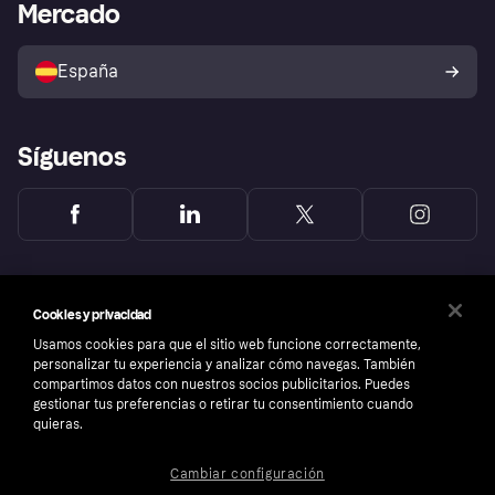
Acceso empresas
Estado operativo
Mercado
Directorio de tiendas
Configuración de privacidad
Vende con Klarna
Plataformas y socios
Política de protección al
comprador de Klarna
Tu derecho de desistimiento
España
Reclamaciones
Síguenos
Cookies y privacidad
Usamos cookies para que el sitio web funcione correctamente,
personalizar tu experiencia y analizar cómo navegas. También
compartimos datos con nuestros socios publicitarios. Puedes
gestionar tus preferencias o retirar tu consentimiento cuando
quieras.
Cambiar configuración