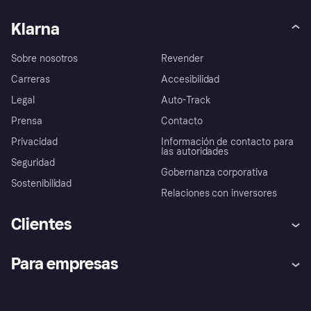
Klarna
Sobre nosotros
Revender
Carreras
Accesibilidad
Legal
Auto-Track
Prensa
Contacto
Privacidad
Información de contacto para
las autoridades
Seguridad
Gobernanza corporativa
Sostenibilidad
Relaciones con inversores
Clientes
Ayuda
Promesa de protección contra
Para empresas
el fraude
Inicio de sesión
Nuestra promesa
Asistencia al comerciante
Portal de desarrolladores
Klarna app
Bienestar financiero