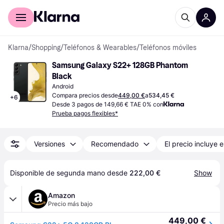
Comprar con Klarna
Para empresas
Klarna
/
Shopping
/
Teléfonos & Wearables
/
Teléfonos móviles
Samsung Galaxy S22+ 128GB Phantom 
Black
Android
Compara precios desde
449,00 €
a
534,45 €
+
6
Desde 3 pagos de 149,66 € TAE 0% con
Prueba pagos flexibles*
Versiones
Recomendado
El precio incluye e
Disponible de segunda mano desde 
222,00 €
Show
Amazon
Precio más bajo
449,00 €