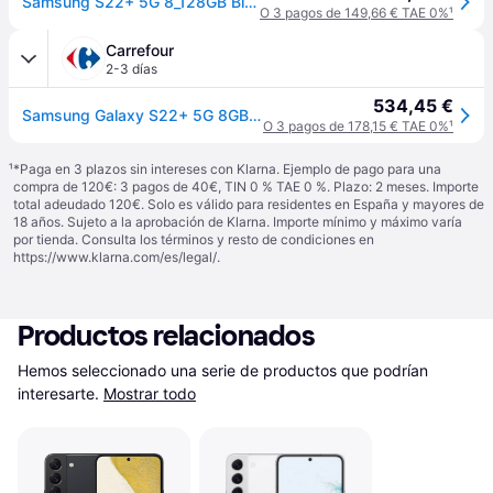
Samsung S22+ 5G 8_128GB Black
O 3 pagos de 149,66 € TAE 0%
¹
Carrefour
2-3 días
534,45 €
Samsung Galaxy S22+ 5G 8GB de RAM + 128GB - Negro
O 3 pagos de 178,15 € TAE 0%
¹
¹
*Paga en 3 plazos sin intereses con Klarna. Ejemplo de pago para una
compra de 120€: 3 pagos de 40€, TIN 0 % TAE 0 %. Plazo: 2 meses. Importe
total adeudado 120€. Solo es válido para residentes en España y mayores de
18 años. Sujeto a la aprobación de Klarna. Importe mínimo y máximo varía
por tienda. Consulta los términos y resto de condiciones en
https://www.klarna.com/es/legal/
.
Productos relacionados
Hemos seleccionado una serie de productos que podrían 
interesarte.
Mostrar todo