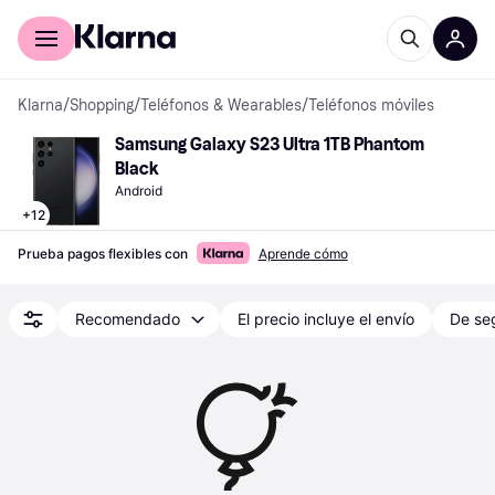
Comprar con Klarna
Para empresas
Klarna
/
Shopping
/
Teléfonos & Wearables
/
Teléfonos móviles
Samsung Galaxy S23 Ultra 1TB Phantom 
Black
Android
+
12
Prueba pagos flexibles con
Aprende cómo
Recomendado
El precio incluye el envío
De se