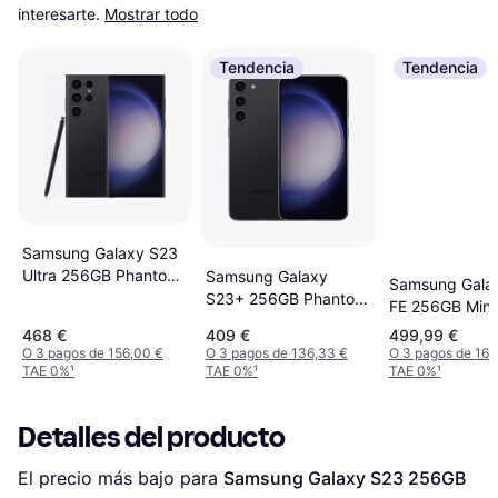
interesarte.
Mostrar todo
Tendencia
Tendencia
Samsung Galaxy S23
Ultra 256GB Phantom
Samsung Galaxy
Samsung Gala
Black
S23+ 256GB Phantom
FE 256GB Mint
Black
468 €
409 €
499,99 €
O 3 pagos de 156,00 €
O 3 pagos de 136,33 €
O 3 pagos de 166
TAE 0%
¹
TAE 0%
¹
TAE 0%
¹
Detalles del producto
El precio más bajo para 
Samsung Galaxy S23 256GB 