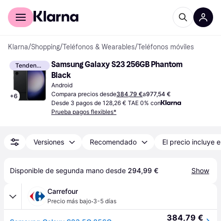
Comprar con Klarna
Para empresas
Klarna
/
Shopping
/
Teléfonos & Wearables
/
Teléfonos móviles
Samsung Galaxy S23 256GB Phantom 
Tendencia
Black
Android
Compara precios desde
384,79 €
a
977,54 €
+
6
Desde 3 pagos de 128,26 € TAE 0% con
Prueba pagos flexibles*
Versiones
Recomendado
El precio incluye e
Disponible de segunda mano desde 
294,99 €
Show
Carrefour
·
Precio más bajo
3-5 días
384,79 €