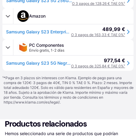
Samsung Galaxy S23 5G 256GB + 8GB RAM - Negro
O 3 pagos de 128,26 € TAE 0%
¹
Amazon
489,99 €
Samsung Galaxy S23 Enterprise Edition SM-S911B 15,5 cm (6.1") Android 13 5G USB Tipo C 8 GB 256 GB 3900 mAh Negro
O 3 pagos de 163,33 € TAE 0%
¹
PC Componentes
Envío gratis
,
1-2 días
977,54 €
Samsung Galaxy S23 5G Negro 8GB 256GB 6.1" Resistencia IP68
O 3 pagos de 325,84 € TAE 0%
¹
¹
*Paga en 3 plazos sin intereses con Klarna. Ejemplo de pago para una
compra de 120€: 3 pagos de 40€, TIN 0 % TAE 0 %. Plazo: 2 meses. Importe
total adeudado 120€. Solo es válido para residentes en España y mayores de
18 años. Sujeto a la aprobación de Klarna. Importe mínimo y máximo varía
por tienda. Consulta los términos y resto de condiciones en
https://www.klarna.com/es/legal/
.
Productos relacionados
Hemos seleccionado una serie de productos que podrían 