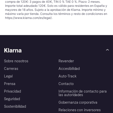
compra de 120€: 3 pagos de 40€, TIN 0 % TAE 0 %. Plazo: 2 meses.
Importe total adeudado 120€. Solo es válido para residentes en España y
mayores de 18 años. Sujeto a la aprobación de Klarna. Importe mínimo y
máximo varía por tienda. Consulta los términos y resto de condiciones en
https://www.klarna.com/es/legal/
.
Klarna
Sobre nosotros
Revender
Carreras
Accesibilidad
Legal
Auto-Track
Prensa
Contacto
Privacidad
Información de contacto para
las autoridades
Seguridad
Gobernanza corporativa
Sostenibilidad
Relaciones con inversores