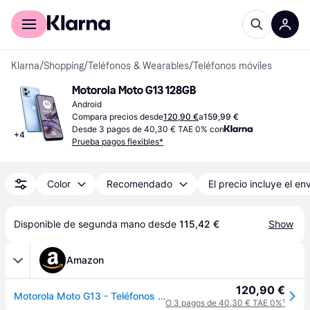
Comprar con Klarna
Para empresas
Klarna
/
Shopping
/
Teléfonos & Wearables
/
Teléfonos móviles
Motorola Moto G13 128GB
Android
Compara precios desde
120,90 €
a
159,99 €
Desde 3 pagos de 40,30 € TAE 0% con
+
4
Prueba pagos flexibles*
Color
Recomendado
El precio incluye el en
Disponible de segunda mano desde 
115,42 €
Show
Amazon
120,90 €
Motorola Moto G13 - Teléfonos Smartphone (pantalla HD + de 6,52'', cámara de 50 MP, 4/128 GB, 5000 mAh, Android 13), color carbón mate, incluye funda protectora
O 3 pagos de 40,30 € TAE 0%
¹