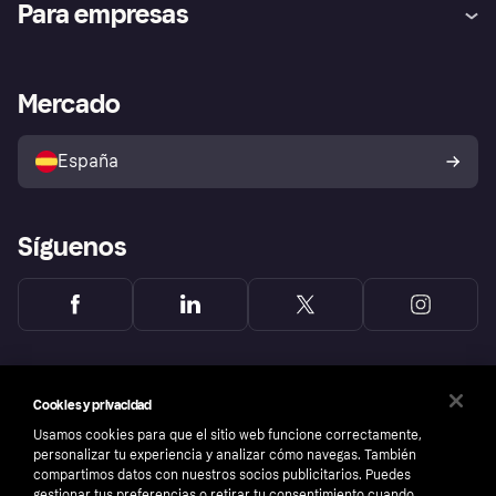
Para empresas
el fraude
Inicio de sesión
Nuestra promesa
Asistencia al comerciante
Portal de desarrolladores
Klarna app
Bienestar financiero
Acceso empresas
Estado operativo
Mercado
Directorio de tiendas
Configuración de privacidad
Vende con Klarna
Plataformas y socios
Política de protección al
comprador de Klarna
Tu derecho de desistimiento
España
Reclamaciones
Síguenos
Cookies y privacidad
Usamos cookies para que el sitio web funcione correctamente,
personalizar tu experiencia y analizar cómo navegas. También
compartimos datos con nuestros socios publicitarios. Puedes
gestionar tus preferencias o retirar tu consentimiento cuando