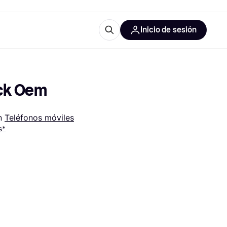
Inicio de sesión
Más información
les de oficina
Qué es Klarna?
ack Oem
n 
Teléfonos móviles
s*
las categorías