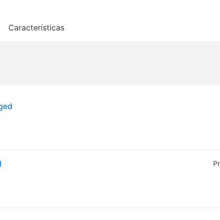
o
Características
ged
d
Pr