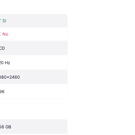
Sí
No
CD
20 Hz
080x2460
96
56 GB