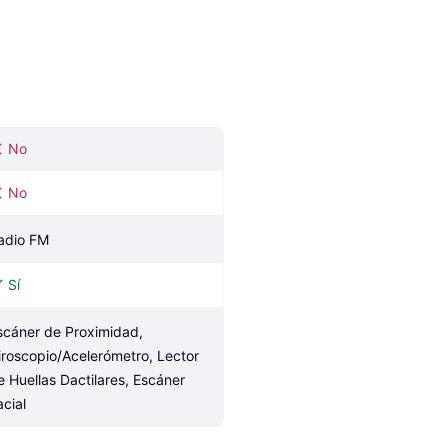
No
No
adio FM
Sí
scáner de Proximidad, 
iroscopio/Acelerómetro, Lector 
e Huellas Dactilares, Escáner 
acial