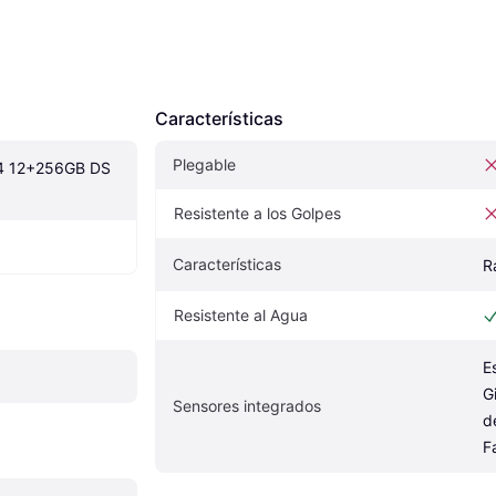
Características
Plegable
4 12+256GB DS 
Resistente a los Golpes
Características
R
Resistente al Agua
E
G
Sensores integrados
d
F