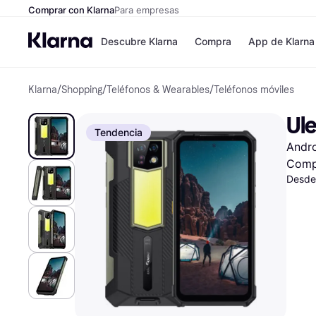
Comprar con Klarna
Para empresas
Descubre Klarna
Compra
App de Klarna
Klarna
/
Shopping
/
Teléfonos & Wearables
/
Teléfonos móviles
Formas de pag
Tiendas
Formas de pago
MediaMarkt
Ul
Paga ahora
Shein
Tendencia
Paga en 3 plazos
Zalando Priv
Andr
Paga en 30 días
Zara
Financiación
JD Sports
Comp
Klarna en Apple 
Desde
Directorio de tie