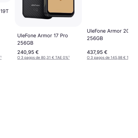
 19T
UleFone Armor 20WT
UleFone Armor 17 Pro
256GB
256GB
240,95 €
437,95 €
%
¹
O 3 pagos de 80,31 € TAE 0%
¹
O 3 pagos de 145,98 € TAE 0