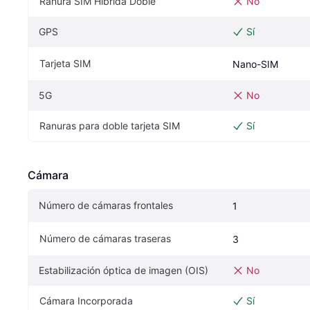
Ranura SIM Híbrida Doble
No
GPS
Sí
Tarjeta SIM
Nano-SIM
5G
No
Ranuras para doble tarjeta SIM
Sí
Cámara
Número de cámaras frontales
1
Número de cámaras traseras
3
Estabilización óptica de imagen (OIS)
No
Cámara Incorporada
Sí