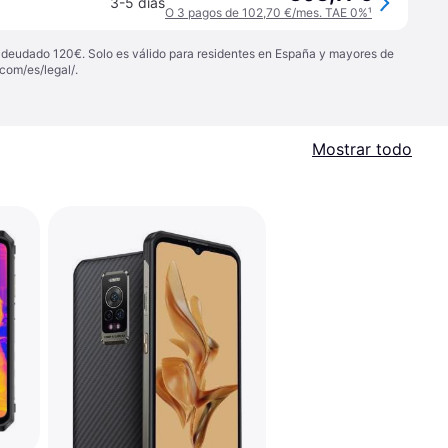
3-5 días
O 3 pagos de 102,70 €/mes. TAE 0%
¹
 adeudado 120€. Solo es válido para residentes en España y mayores de
com/es/legal/
.
Mostrar todo