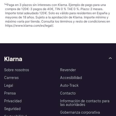
¹
*Paga en 3 plazos sin intereses con Klarna. Ejemplo de pago para una
compra de 120€: 3 pagos de 40€, TIN 0 % TAE 0 %. Plazo: 2 meses.
Importe total adeudado 120€. Solo es válido para residentes en España y
mayores de 18 años. Sujeto a la aprobación de Klarna. Importe mínimo y
máximo varía por tienda. Consulta los términos y resto de condiciones en
https://www.klarna.com/es/legal/
.
Klarna
Sobre nosotros
Revender
Carreras
Accesibilidad
Legal
Auto-Track
Prensa
Contacto
Privacidad
Información de contacto para
las autoridades
Seguridad
Gobernanza corporativa