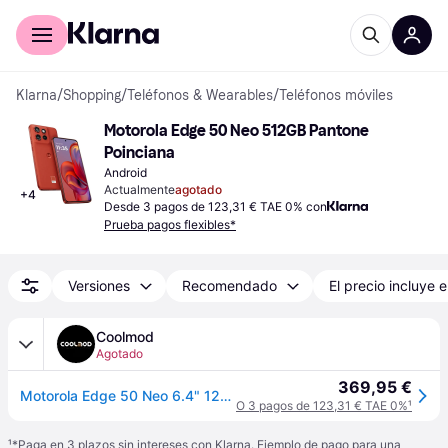
Comprar con Klarna
Para empresas
Klarna
/
Shopping
/
Teléfonos & Wearables
/
Teléfonos móviles
Motorola Edge 50 Neo 512GB Pantone 
Poinciana
Android
Actualmente
agotado
+
4
Desde 3 pagos de 123,31 € TAE 0% con
Prueba pagos flexibles*
Versiones
Recomendado
El precio incluye e
Coolmod
Agotado
369,95 €
Motorola Edge 50 Neo 6.4" 12GB 512GB 5G Rojo
O 3 pagos de 123,31 € TAE 0%
¹
¹
*Paga en 3 plazos sin intereses con Klarna. Ejemplo de pago para una