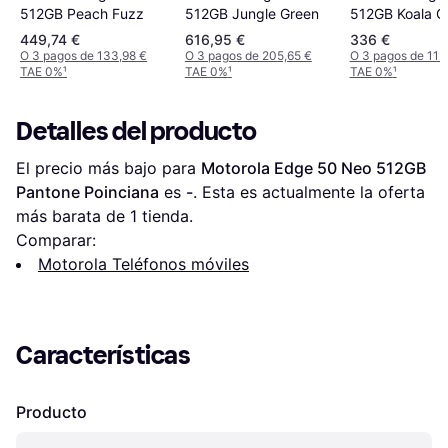
512GB Peach Fuzz
512GB Koala G
512GB Jungle Green
449,74 €
616,95 €
336 €
O 3 pagos de 133,98 €
O 3 pagos de 205,65 €
O 3 pagos de 112
TAE 0%
¹
TAE 0%
¹
TAE 0%
¹
Detalles del producto
El precio más bajo para 
Motorola Edge 50 Neo 512GB 
Pantone Poinciana
 es 
-
. Esta es actualmente la oferta 
más barata de 1 tienda.
Comparar:
Motorola Teléfonos móviles
Características
Producto