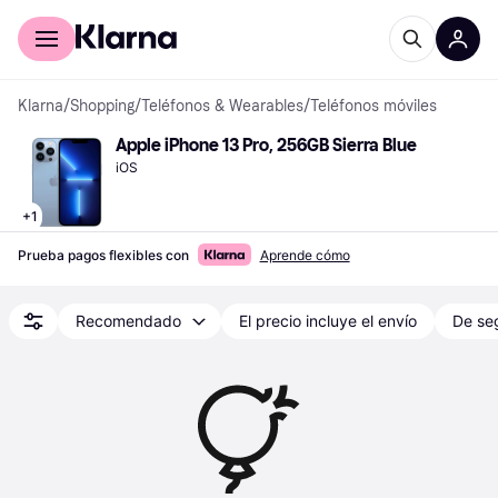
Comprar con Klarna
Para empresas
Klarna
/
Shopping
/
Teléfonos & Wearables
/
Teléfonos móviles
Apple iPhone 13 Pro, 256GB Sierra Blue
iOS
+
1
Prueba pagos flexibles con
Aprende cómo
Recomendado
El precio incluye el envío
De se