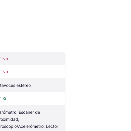
No
No
ltavoces estéreo
Sí
arómetro, Escáner de 
roximidad, 
iroscopio/Acelerómetro, Lector 