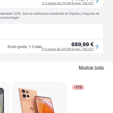
O 3 pagos de 216,66 €/mes. TAE 0%
¹
 adeudado 120€. Solo es válido para residentes en España y mayores de
com/es/legal/
.
689,99 €
Envío gratis
,
1-2 días
O 3 pagos de 229,99 €/mes. TAE 0%
¹
Mostrar todo
-11%