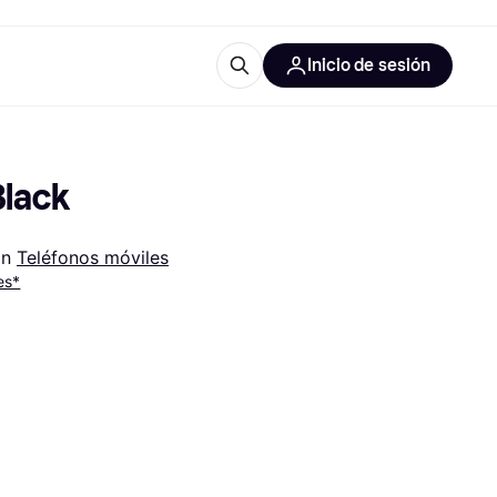
Inicio de sesión
Más información
les de oficina
Qué es Klarna?
Black
n 
Teléfonos móviles
es*
las categorías