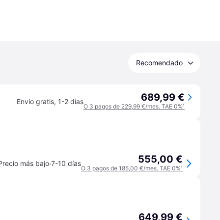
Recomendado
689,99 €
Envío gratis
,
1-2 días
O 3 pagos de 229,99 €/mes. TAE 0%
¹
555,00 €
·
Precio más bajo
7-10 días
O 3 pagos de 185,00 €/mes. TAE 0%
¹
649,99 €