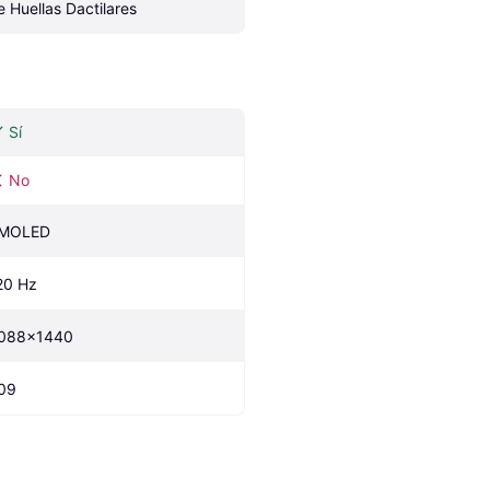
e Huellas Dactilares
Sí
No
MOLED
20 Hz
088x1440
09