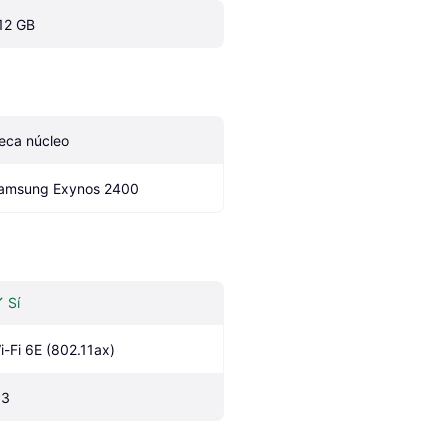
12 GB
eca núcleo
amsung Exynos 2400
Sí
i-Fi 6E (802.11ax)
.3