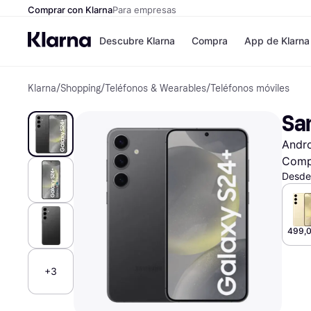
Comprar con Klarna
Para empresas
Descubre Klarna
Compra
App de Klarna
Klarna
/
Shopping
/
Teléfonos & Wearables
/
Teléfonos móviles
Formas de pag
Tiendas
Formas de pago
MediaMarkt
Sa
Paga ahora
Shein
Paga en 3 plazos
Zalando Priv
Andr
Paga en 30 días
Zara
Financiación
JD Sports
Comp
Klarna en Apple 
Desde
Directorio de tie
499,0
+3