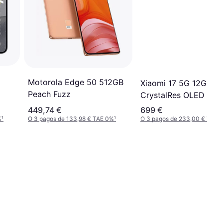
+
Motorola Edge 50 512GB
Xiaomi 17 5G 12GB 5
Peach Fuzz
CrystalRes OLED
449,74 €
699 €
%
¹
O 3 pagos de 133,98 € TAE 0%
¹
O 3 pagos de 233,00 € TAE 