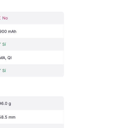
No
900 mAh
Sí
MA, QI
Sí
96.0 g
58.5 mm