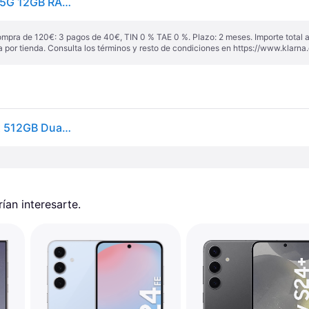
Samsung Galaxy S24+ 512GB Smartphone Android 5G 12GB RAM AI Display 6.7" QHD+Dynamic AMOLED 2X Fotocamera 50MP 4.900 mAh (Negro)
ompra de 120€: 3 pagos de 40€, TIN 0 % TAE 0 %. Plazo: 2 meses. Importe total
a por tienda. Consulta los términos y resto de condiciones en
https://www.klarna.
Samsung Galaxy S24 Plus 5G 12GB 6,7" Negro Onyx 512GB Dual SIM
an interesarte.