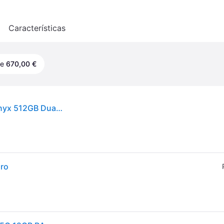
o
Características
de
670,00 €
Samsung Galaxy S24 Plus 5G 12GB 6,7" Negro Onyx 512GB Dual SIM
ro