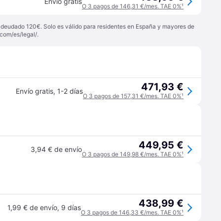
Envío gratis
O 3 pagos de 146,31 €/mes. TAE 0%
¹
 adeudado 120€. Solo es válido para residentes en España y mayores de
com/es/legal/
.
471,93 €
Envío gratis
,
1-2 días
O 3 pagos de 157,31 €/mes. TAE 0%
¹
449,95 €
3,94 € de envío
O 3 pagos de 149,98 €/mes. TAE 0%
¹
438,99 €
1,99 € de envío
,
9 días
O 3 pagos de 146,33 €/mes. TAE 0%
¹