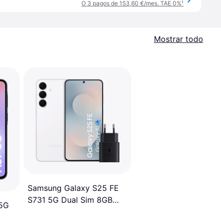
O 3 pagos de 153,60 €/mes. TAE 0%
¹
Mostrar todo
Samsung Galaxy S25 FE
S731 5G Dual Sim 8GB
 5G
RAM 256GB