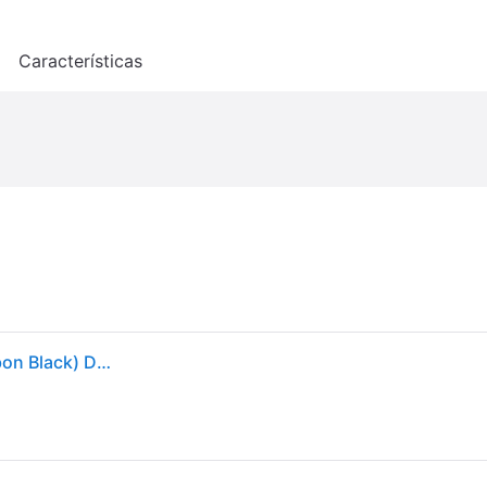
o
Características
Motorola Thinkphone 25 5g 8gb/256gb Negro (carbon Black) Dual Sim