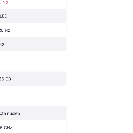
No
LED
20 Hz
62
56 GB
cta núcleo
.5 GHz