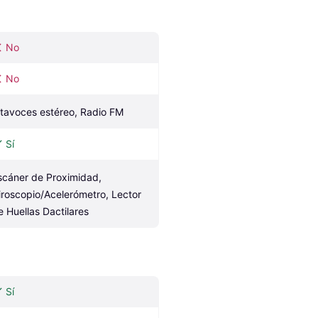
No
No
ltavoces estéreo, Radio FM
Sí
scáner de Proximidad, 
iroscopio/Acelerómetro, Lector 
e Huellas Dactilares
Sí