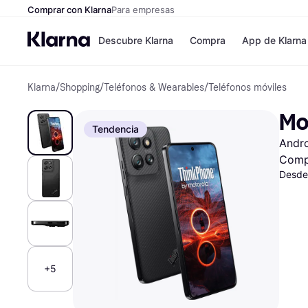
Comprar con Klarna
Para empresas
Descubre Klarna
Compra
App de Klarna
Klarna
/
Shopping
/
Teléfonos & Wearables
/
Teléfonos móviles
Formas de pag
Tiendas
Formas de pago
MediaMarkt
Mo
Paga ahora
Shein
Tendencia
Paga en 3 plazos
Zalando Priv
Andr
Paga en 30 días
Zara
Financiación
JD Sports
Comp
Klarna en Apple 
Desde
Directorio de tie
+5