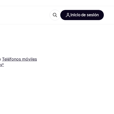
Inicio de sesión
Más información
les de oficina
Qué es Klarna?
 
Teléfonos móviles
es*
las categorías