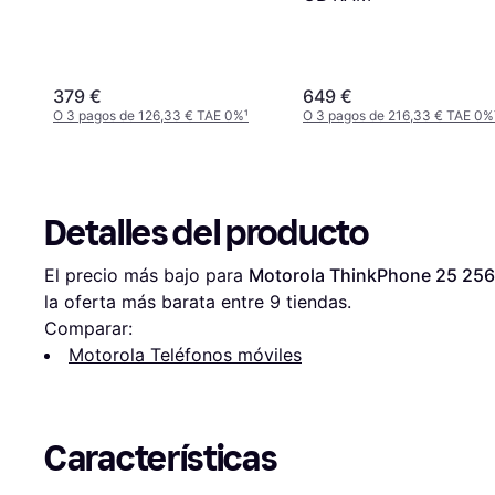
Awesome Gray
379 €
649 €
O 3 pagos de 126,33 € TAE 0%
¹
O 3 pagos de 216,33 € TAE 0%
Detalles del producto
El precio más bajo para 
Motorola ThinkPhone 25 25
la oferta más barata entre 
9
 tiendas.
Comparar:
Motorola Teléfonos móviles
Características