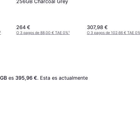
256GB Charcoal Grey
Awesome Graygreen
264 €
307,98 €
¹
O 3 pagos de 88,00 € TAE 0%
¹
O 3 pagos de 102,66 € TAE 0
6GB
 es 
395,96 €
. Esta es actualmente 