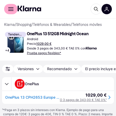
Comprar con Klarna
Para empresas
Klarna
/
Shopping
/
Teléfonos & Wearables
/
Teléfonos móviles
OnePlus 13 512GB Midnight Ocean
Tendencia
Android
Precio
1029,00 €
Desde 3 pagos de 343,00 € TAE 0% con
+
4
Prueba pagos flexibles*
Versiones
Recomendado
El precio incluye e
OnePlus
1029,00 €
OnePlus 13 CPH2653 Europe 512GB 16GB Midnight Ocean EU
O 3 pagos de 343,00 € TAE 0%
¹
¹
*Paga en 3 plazos sin intereses con Klarna. Ejemplo de pago para una
compra de 120€: 3 pagos de 40€, TIN 0 % TAE 0 %. Plazo: 2 meses. Importe