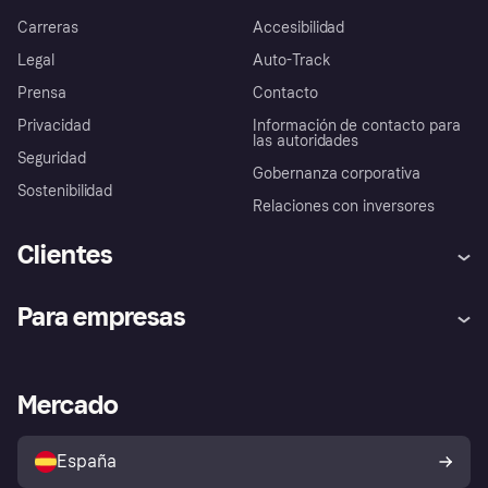
Carreras
Accesibilidad
Legal
Auto-Track
Prensa
Contacto
Privacidad
Información de contacto para
las autoridades
Seguridad
Gobernanza corporativa
Sostenibilidad
Relaciones con inversores
Clientes
Ayuda
Promesa de protección contra
Para empresas
el fraude
Inicio de sesión
Nuestra promesa
Asistencia al comerciante
Portal de desarrolladores
Klarna app
Bienestar financiero
Acceso empresas
Estado operativo
Mercado
Directorio de tiendas
Configuración de privacidad
Vende con Klarna
Plataformas y socios
Política de protección al
comprador de Klarna
Tu derecho de desistimiento
España
Reclamaciones