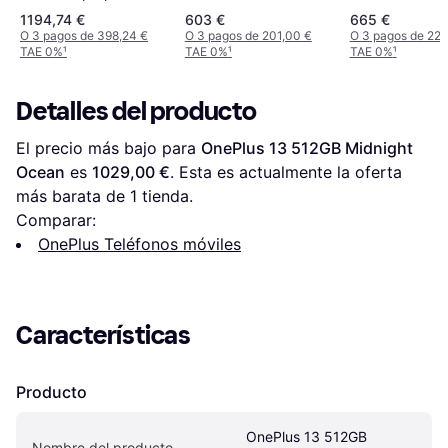
Jetblack
1194,74 €
603 €
665 €
O 3 pagos de 398,24 €
O 3 pagos de 201,00 €
O 3 pagos de 221
TAE 0%
¹
TAE 0%
¹
TAE 0%
¹
Detalles del producto
El precio más bajo para 
OnePlus 13 512GB Midnight 
Ocean
 es 
1029,00 €
. Esta es actualmente la oferta 
más barata de 1 tienda.
Comparar:
OnePlus Teléfonos móviles
Características
Producto
OnePlus 13 512GB 
Nombre del producto