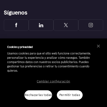
Síguenos
Cookies y privacidad
Usamos cookies para que el sitio web funcione correctamente,
personalizar tu experiencia y analizar cómo navegas. También
compartimos datos con nuestros socios publicitarios. Puedes
gestionar tus preferencias o retirar tu consentimiento cuando
quieras.
Cambiar configuración
Copyright © 2005-2026 Klarna Bank AB (publ). Sede central: Stockholm, Sweden. Todos
los derechos reservados. Klarna Bank AB (publ). Sveavägen 46, 111 34 Stockholm.
Número de empresa: 556737-0431
Rechazarlas todas
Permitir todas
Aviso Sobre Cookies
Klarna.com