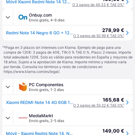
Móvil Xiaomi Redmi Note 14 128GB + 6GB RAM - Negro
O 3 pagos de 46,33 € TAE 0%
¹
Onbuy.com
Envío gratis
,
4-6 días
278,99 €
Redmi Note 14 Negro 6 GO + 128 GO
O 3 pagos de 92,99 € TAE 0%
¹
¹
*Paga en 3 plazos sin intereses con Klarna. Ejemplo de pago para una
compra de 120€: 3 pagos de 40€, TIN 0 % TAE 0 %. Plazo: 2 meses. Importe
total adeudado 120€. Solo es válido para residentes en España y mayores de
18 años. Sujeto a la aprobación de Klarna. Importe mínimo y máximo varía
por tienda. Consulta los términos y resto de condiciones en
https://www.klarna.com/es/legal/
.
PC Componentes
Envío gratis
,
1-2 días
165,68 €
Xiaomi REDMI Note 14 4G 6GB 128GB 6.67" Negro Medianoche
O 3 pagos de 55,22 € TAE 0%
¹
MediaMarkt
Envío gratis
,
2-5 días
149,00 €
Móvil - Xiaomi Redmi Note 14, Negro medianoche, 128 GB, 6 GB RAM, 6.67" AMOLED FHD+, MediaTek Helio g99-Ultra, 5500 mAh