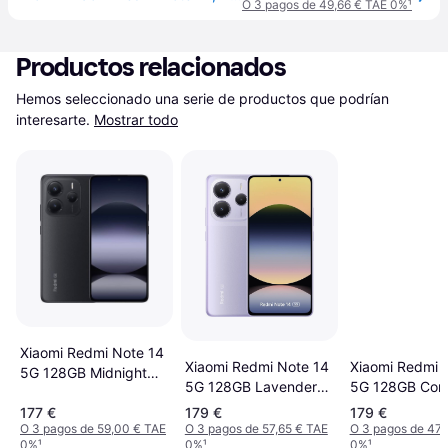
O 3 pagos de 49,66 € TAE 0%
¹
Productos relacionados
Hemos seleccionado una serie de productos que podrían 
interesarte.
Mostrar todo
Xiaomi Redmi Note 14
Xiaomi Redmi Note 14
Xiaomi Redmi 
5G 128GB Midnight
5G 128GB Lavender
5G 128GB Cora
Black
Purple
177 €
179 €
179 €
O 3 pagos de 59,00 € TAE
O 3 pagos de 57,65 € TAE
O 3 pagos de 47,
0%
¹
0%
¹
0%
¹