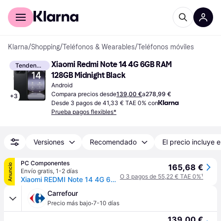
Comprar con Klarna
Para empresas
Klarna
/
Shopping
/
Teléfonos & Wearables
/
Teléfonos móviles
Xiaomi Redmi Note 14 4G 6GB RAM 
Tendencia
128GB Midnight Black
Android
Compara precios desde
139,00 €
a
278,99 €
+
3
Desde 3 pagos de 41,33 € TAE 0% con
Prueba pagos flexibles*
Versiones
Recomendado
El precio incluye e
PC Componentes
Anuncio
165,68 €
Envío gratis
,
1-2 días
O 3 pagos de 55,22 € TAE 0%
¹
Xiaomi REDMI Note 14 4G 6GB 128GB 6.67" Negro Medianoche
Carrefour
·
Precio más bajo
7-10 días
139,00 €