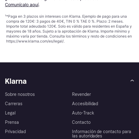
Comunícalo aquí
.
¹
*Paga en 3 plazos sin intereses con Klarna. Ejemplo de pago para una
compra de 120€: 3 pagos de 40€, TIN 0 % TAE 0 %. Plazo: 2 meses.
Importe total adeudado 120€. Solo es válido para residentes en España y
mayores de 18 años. Sujeto a la aprobación de Klarna. Importe mínimo y
máximo varía por tienda. Consulta los términos y resto de condiciones en
https://www.klarna.com/es/legal/
.
Klarna
Sobre nosotros
Revender
Carreras
Accesibilidad
Legal
Auto-Track
Prensa
Contacto
Privacidad
Información de contacto para
las autoridades