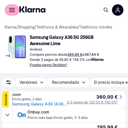
Comprar con Klarna
Para empresas
Klarna
/
Shopping
/
Teléfonos & Wearables
/
Teléfonos móviles
Samsung Galaxy A36 5G 256GB 
Awesome Lime
Android
Compara precios desde
295,99 €
a
387,84 €
+
4
Desde 3 pagos de 95,80 € TAE 0% con
Prueba pagos flexibles*
Versiones
Recomendado
El precio incluye e
Joom
Anuncio
360,00 €
Envío gratis
,
2 días
O 3 pagos de 120,00 € TAE 0%
¹
Samsung Galaxy A36 (A366) Smartphone 5G Ds. 8/256Gb Lima
Onbuy.com
·
Precio más bajo
Envío gratis
,
3-5 días
295,99 €