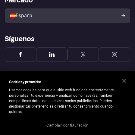
Configuración de privacidad
Vende con Klarna
Plataformas y socios
Política de protección al
comprador de Klarna
Tu derecho de desistimiento
España
Reclamaciones
Síguenos
Cookies y privacidad
Usamos cookies para que el sitio web funcione correctamente,
personalizar tu experiencia y analizar cómo navegas. También
compartimos datos con nuestros socios publicitarios. Puedes
gestionar tus preferencias o retirar tu consentimiento cuando
quieras.
Cambiar configuración
Copyright © 2005-2026 Klarna Bank AB (publ). Sede central: Stockholm, Sweden. Todos
los derechos reservados. Klarna Bank AB (publ). Sveavägen 46, 111 34 Stockholm.