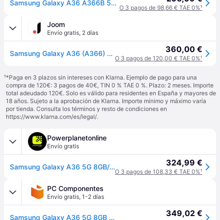
Samsung Galaxy A36 A366B 5G 8 GB/256 GB doble lima
O 3 pagos de 98,66 € TAE 0%
¹
Joom
Envío gratis
,
2 días
360,00 €
Samsung Galaxy A36 (A366) Smartphone 5G Ds. 8/256Gb Lima
O 3 pagos de 120,00 € TAE 0%
¹
¹
*Paga en 3 plazos sin intereses con Klarna. Ejemplo de pago para una
compra de 120€: 3 pagos de 40€, TIN 0 % TAE 0 %. Plazo: 2 meses. Importe
total adeudado 120€. Solo es válido para residentes en España y mayores de
18 años. Sujeto a la aprobación de Klarna. Importe mínimo y máximo varía
por tienda. Consulta los términos y resto de condiciones en
https://www.klarna.com/es/legal/
.
Powerplanetonline
Envío gratis
324,99 €
Samsung Galaxy A36 5G 8GB/256GB Lima
O 3 pagos de 108,33 € TAE 0%
¹
PC Componentes
Envío gratis
,
1-2 días
349,02 €
Samsung Galaxy A36 5G 8GB 256GB 6.7" Lima Versión Internacional