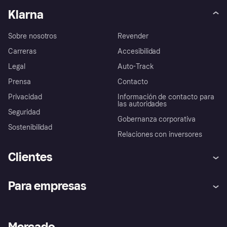
Klarna
Sobre nosotros
Revender
Carreras
Accesibilidad
Legal
Auto-Track
Prensa
Contacto
Privacidad
Información de contacto para
las autoridades
Seguridad
Gobernanza corporativa
Sostenibilidad
Relaciones con inversores
Clientes
Ayuda
Promesa de protección contra
Para empresas
el fraude
Inicio de sesión
Nuestra promesa
Asistencia al comerciante
Portal de desarrolladores
Klarna app
Bienestar financiero
Acceso empresas
Estado operativo
Mercado
Directorio de tiendas