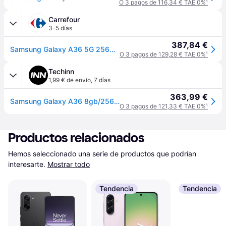
O 3 pagos de 116,34 € TAE 0%
¹
Carrefour
3-5 días
387,84 €
Samsung Galaxy A36 5G 256GB + 8GB RAM - Verde Lima
O 3 pagos de 129,28 € TAE 0%
¹
Techinn
1,99 € de envío
,
7 días
363,99 €
Samsung Galaxy A36 8gb/256gb 6.7´´ Verde
O 3 pagos de 121,33 € TAE 0%
¹
Productos relacionados
Hemos seleccionado una serie de productos que podrían 
interesarte.
Mostrar todo
Tendencia
Tendencia