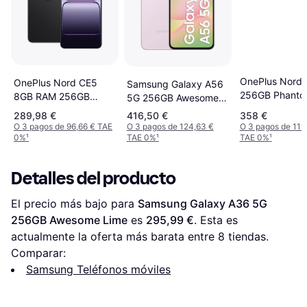
OnePlus Nord 
OnePlus Nord CE5
Samsung Galaxy A56
256GB Phanto
8GB RAM 256GB
5G 256GB Awesome
Black Infinity
Pink
289,98 €
416,50 €
358 €
O 3 pagos de 96,66 € TAE
O 3 pagos de 124,63 €
O 3 pagos de 119
0%
¹
TAE 0%
¹
TAE 0%
¹
Detalles del producto
El precio más bajo para 
Samsung Galaxy A36 5G 
256GB Awesome Lime
 es 
295,99 €
. Esta es 
actualmente la oferta más barata entre 
8
 tiendas.
Comparar:
Samsung Teléfonos móviles