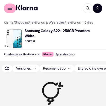
Comprar con Klarna
Para empresas
Klarna
/
Shopping
/
Teléfonos & Wearables
/
Teléfonos móviles
Samsung Galaxy S22+ 256GB Phantom 
White
Android
+
2
Prueba pagos flexibles con
Aprende cómo
Versiones
Recomendado
El precio incluye e