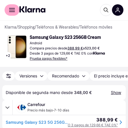
Comprar con Klarna
Para empresas
Klarna
/
Shopping
/
Teléfonos & Wearables
/
Teléfonos móviles
Samsung Galaxy S23 256GB Cream
Android
Compara precios desde
388,99 €
a
523,00 €
Desde 3 pagos de 129,66 € TAE 0% con
+
2
Prueba pagos flexibles*
Versiones
Recomendado
El precio incluye e
Disponible de segunda mano desde 
348,00 €
Show
Carrefour
·
Precio más bajo
7-10 días
388,99 €
Samsung Galaxy S23 5G 256GB + 8GB RAM - Blanco
O 3 pagos de 129,66 € TAE 0%
¹