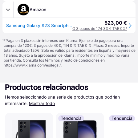
Amazon
523,00 €
Samsung Galaxy S23 Smartphone Android 5G 8GB RAM AI Display 6.1" Dynamic AMOLED 2X Fotocamera 50MP 3.900 mAh (Crema, 256 GB)
O 3 pagos de 174,33 € TAE 0%
¹
¹
*Paga en 3 plazos sin intereses con Klarna. Ejemplo de pago para una
compra de 120€: 3 pagos de 40€, TIN 0 % TAE 0 %. Plazo: 2 meses. Importe
total adeudado 120€. Solo es válido para residentes en España y mayores de
18 años. Sujeto a la aprobación de Klarna. Importe mínimo y máximo varía
por tienda. Consulta los términos y resto de condiciones en
https://www.klarna.com/es/legal/
.
Productos relacionados
Hemos seleccionado una serie de productos que podrían 
interesarte.
Mostrar todo
Tendencia
Tendencia