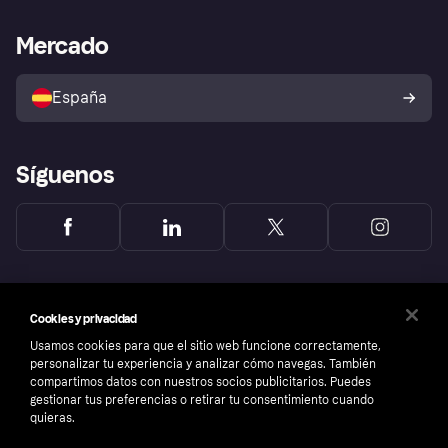
Asistencia al comerciante
Portal de desarrolladores
Klarna app
Bienestar financiero
Acceso empresas
Estado operativo
Mercado
Directorio de tiendas
Configuración de privacidad
Vende con Klarna
Plataformas y socios
Política de protección al
comprador de Klarna
Tu derecho de desistimiento
España
Reclamaciones
Síguenos
Cookies y privacidad
Usamos cookies para que el sitio web funcione correctamente,
personalizar tu experiencia y analizar cómo navegas. También
compartimos datos con nuestros socios publicitarios. Puedes
gestionar tus preferencias o retirar tu consentimiento cuando
quieras.