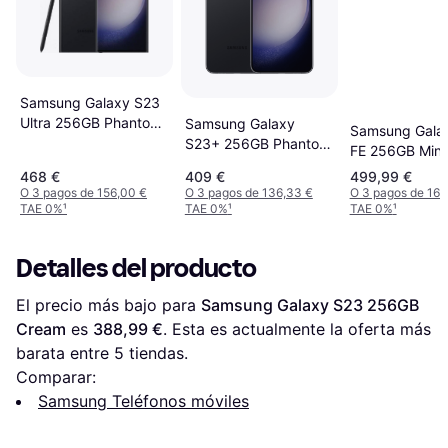
Samsung Galaxy S23
Ultra 256GB Phantom
Samsung Galaxy
Samsung Gala
Black
S23+ 256GB Phantom
FE 256GB Mint
Black
468 €
409 €
499,99 €
O 3 pagos de 156,00 €
O 3 pagos de 136,33 €
O 3 pagos de 166
TAE 0%
¹
TAE 0%
¹
TAE 0%
¹
Detalles del producto
El precio más bajo para 
Samsung Galaxy S23 256GB 
Cream
 es 
388,99 €
. Esta es actualmente la oferta más 
barata entre 
5
 tiendas.
Comparar:
Samsung Teléfonos móviles