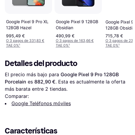
Google Pixel 9 Pro XL
Google Pixel 9 128GB
Google Pixel 9
128GB Hazel
Obsidian
128GB Obsidia
995,49 €
490,99 €
715,78 €
O 3 pagos de 331,83 €
O 3 pagos de 163,66 €
O 3 pagos de 238
TAE 0%
¹
TAE 0%
¹
TAE 0%
¹
Detalles del producto
El precio más bajo para 
Google Pixel 9 Pro 128GB 
Porcelain
 es 
882,90 €
. Esta es actualmente la oferta 
más barata entre 
2
 tiendas.
Comparar:
Google Teléfonos móviles
Características