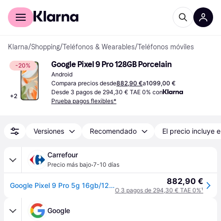
Comprar con Klarna
Para empresas
Klarna
/
Shopping
/
Teléfonos & Wearables
/
Teléfonos móviles
Google Pixel 9 Pro 128GB Porcelain
-20%
Android
Compara precios desde
882,90 €
a
1099,00 €
Desde 3 pagos de 294,30 € TAE 0% con
+
2
Prueba pagos flexibles*
Versiones
Recomendado
El precio incluye e
Carrefour
·
Precio más bajo
7-10 días
882,90 €
Google Pixel 9 Pro 5g 16gb/128gb Blanco (porcelain) Dual Sim
O 3 pagos de 294,30 € TAE 0%
¹
Google