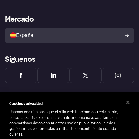
Nuestra promesa
Asistencia al comerciante
Portal de desarrolladores
Klarna app
Bienestar financiero
Acceso empresas
Estado operativo
Mercado
Directorio de tiendas
Configuración de privacidad
Vende con Klarna
Plataformas y socios
Política de protección al
comprador de Klarna
Tu derecho de desistimiento
España
Reclamaciones
Síguenos
Cookies y privacidad
Usamos cookies para que el sitio web funcione correctamente,
personalizar tu experiencia y analizar cómo navegas. También
compartimos datos con nuestros socios publicitarios. Puedes
gestionar tus preferencias o retirar tu consentimiento cuando
quieras.