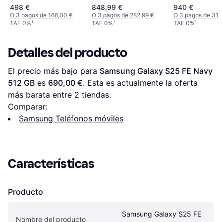
498 €
848,99 €
940 €
O 3 pagos de 166,00 €
O 3 pagos de 282,99 €
O 3 pagos de 313
TAE 0%
¹
TAE 0%
¹
TAE 0%
¹
Detalles del producto
El precio más bajo para 
Samsung Galaxy S25 FE Navy 
512 GB
 es 
690,00 €
. Esta es actualmente la oferta 
más barata entre 
2
 tiendas.
Comparar:
Samsung Teléfonos móviles
Características
Producto
Samsung Galaxy S25 FE 
Nombre del producto