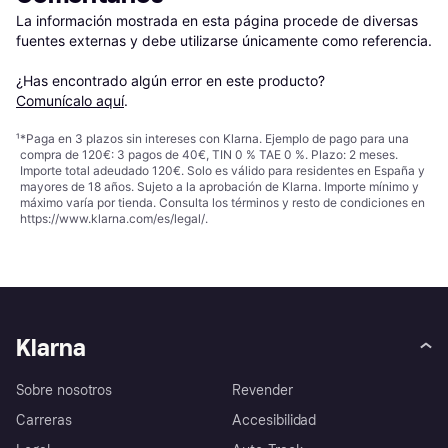
La información mostrada en esta página procede de diversas 
fuentes externas y debe utilizarse únicamente como referencia.

¿Has encontrado algún error en este producto? 
Comunícalo aquí
.
¹
*Paga en 3 plazos sin intereses con Klarna. Ejemplo de pago para una
compra de 120€: 3 pagos de 40€, TIN 0 % TAE 0 %. Plazo: 2 meses.
Importe total adeudado 120€. Solo es válido para residentes en España y
mayores de 18 años. Sujeto a la aprobación de Klarna. Importe mínimo y
máximo varía por tienda. Consulta los términos y resto de condiciones en
https://www.klarna.com/es/legal/
.
Klarna
Sobre nosotros
Revender
Carreras
Accesibilidad