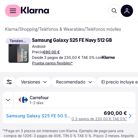
Comprar con Klarna
Para empresas
Klarna
/
Shopping
/
Teléfonos & Wearables
/
Teléfonos móviles
Samsung Galaxy S25 FE Navy 512 GB
Tendencia
Android
Precio
690,00 €
Desde 3 pagos de 230,00 € TAE 0% con
Prueba pagos flexibles*
Versiones
Recomendado
El precio incluye e
Carrefour
1-2 días
690,00 €
Samsung Galaxy S25 FE 5G 512 GB + 8GB RAM - Negro Intenso
O 3 pagos de 230,00 € TAE 0%
¹
¹
*Paga en 3 plazos sin intereses con Klarna. Ejemplo de pago para una
compra de 120€: 3 pagos de 40€, TIN 0 % TAE 0 %. Plazo: 2 meses. Importe