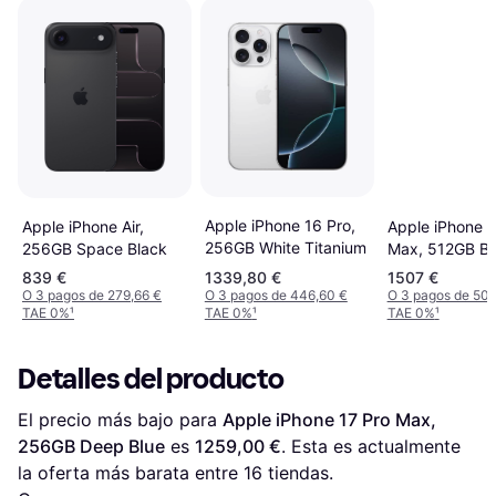
Apple iPhone 16 Pro,
Apple iPhone 1
Apple iPhone Air,
256GB White Titanium
Max, 512GB Bl
256GB Space Black
Titanium
839 €
1339,80 €
1507 €
O 3 pagos de 279,66 €
O 3 pagos de 446,60 €
O 3 pagos de 502
TAE 0%
¹
TAE 0%
¹
TAE 0%
¹
Detalles del producto
El precio más bajo para 
Apple iPhone 17 Pro Max, 
256GB Deep Blue
 es 
1259,00 €
. Esta es actualmente 
la oferta más barata entre 
16
 tiendas.