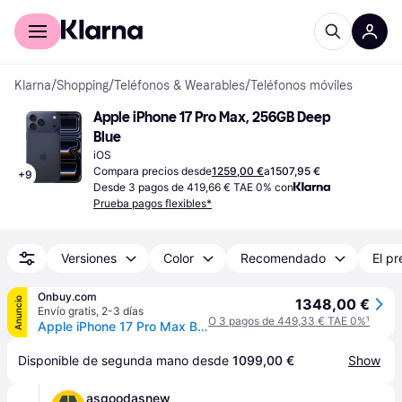
Comprar con Klarna
Para empresas
Klarna
/
Shopping
/
Teléfonos & Wearables
/
Teléfonos móviles
Apple iPhone 17 Pro Max, 256GB Deep 
Blue
iOS
Compara precios desde
1259,00 €
a
1507,95 €
+
9
Desde 3 pagos de 419,66 € TAE 0% con
Prueba pagos flexibles*
Versiones
Color
Recomendado
El pr
Onbuy.com
Anuncio
1348,00 €
Envío gratis
,
2-3 días
O 3 pagos de 449,33 € TAE 0%
¹
Apple iPhone 17 Pro Max Blue 256GB
Disponible de segunda mano desde 
1099,00 €
Show
asgoodasnew