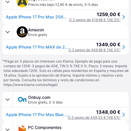
·
Precio más bajo
12,90 € de envío
,
3-5 días
1259,00 €
Apple iPhone 17 Pro Max 256GB azul oscuro - Nuevo | 30 meses de garantía | Envío gratuito
O 3 pagos de 419,66 € TAE 0%
¹
Amazon
Envío gratis
1349,00 €
Apple iPhone 17 Pro MAX de 256 GB: Pantalla de 6,9 Pulgadas con Promotion, Chip A19 Pro, autonomía revolucionaria, Sistema de cámaras Pro Fusion con cámara Frontal Center Stage; Azul Intenso
O 3 pagos de 449,66 € TAE 0%
¹
¹
*Paga en 3 plazos sin intereses con Klarna. Ejemplo de pago para una
compra de 120€: 3 pagos de 40€, TIN 0 % TAE 0 %. Plazo: 2 meses. Importe
total adeudado 120€. Solo es válido para residentes en España y mayores de
18 años. Sujeto a la aprobación de Klarna. Importe mínimo y máximo varía
por tienda. Consulta los términos y resto de condiciones en
https://www.klarna.com/es/legal/
.
Onbuy.com
Envío gratis
,
2-3 días
1348,00 €
Apple iPhone 17 Pro Max Blue 256GB
O 3 pagos de 449,33 € TAE 0%
¹
PC Componentes