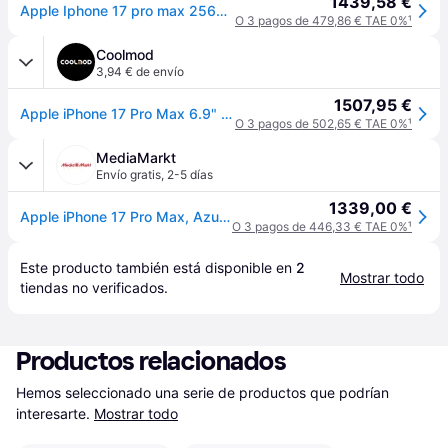
1439,58 €
Apple Iphone 17 pro max 256GB azul
O 3 pagos de 479,86 € TAE 0%
¹
Coolmod
3,94 € de envío
1507,95 €
Apple iPhone 17 Pro Max 6.9" 12GB 256GB 5G Azul Oscuro
O 3 pagos de 502,65 € TAE 0%
¹
MediaMarkt
Envío gratis
,
2-5 días
1339,00 €
Apple iPhone 17 Pro Max, Azul oscuro, 256 GB, 5G, 6.9" OLED Super Retina XDR, Chip A19 Pro, iOS
O 3 pagos de 446,33 € TAE 0%
¹
Este producto también está disponible en 
2
Mostrar todo
tiendas
 no verificados.
Productos relacionados
Hemos seleccionado una serie de productos que podrían 
interesarte.
Mostrar todo