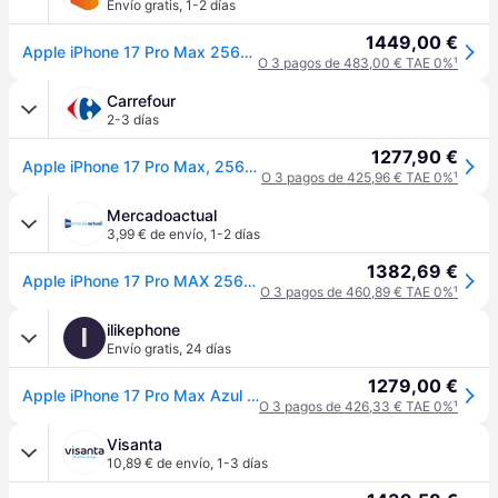
Envío gratis
,
1-2 días
1449,00 €
Apple iPhone 17 Pro Max 256GB Azul Oscuro
O 3 pagos de 483,00 € TAE 0%
¹
Carrefour
2-3 días
1277,90 €
Apple iPhone 17 Pro Max, 256GB, 6.9" Pantalla Super Retina XDR, Chip A19 Pro - Azul oscuro
O 3 pagos de 425,96 € TAE 0%
¹
Mercadoactual
3,99 € de envío
,
1-2 días
1382,69 €
Apple iPhone 17 Pro MAX 256GB Deep blue
O 3 pagos de 460,89 € TAE 0%
¹
ilikephone
I
Envío gratis
,
24 días
1279,00 €
Apple iPhone 17 Pro Max Azul Oscuro 256 GB
O 3 pagos de 426,33 € TAE 0%
¹
Visanta
10,89 € de envío
,
1-3 días