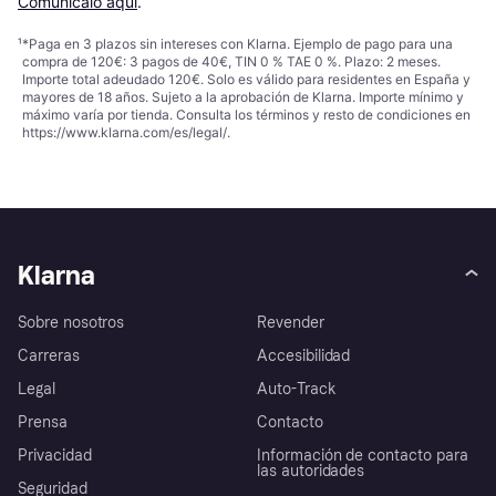
Comunícalo aquí
.
¹
*Paga en 3 plazos sin intereses con Klarna. Ejemplo de pago para una
compra de 120€: 3 pagos de 40€, TIN 0 % TAE 0 %. Plazo: 2 meses.
Importe total adeudado 120€. Solo es válido para residentes en España y
mayores de 18 años. Sujeto a la aprobación de Klarna. Importe mínimo y
máximo varía por tienda. Consulta los términos y resto de condiciones en
https://www.klarna.com/es/legal/
.
Klarna
Sobre nosotros
Revender
Carreras
Accesibilidad
Legal
Auto-Track
Prensa
Contacto
Privacidad
Información de contacto para
las autoridades
Seguridad