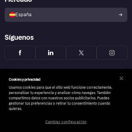
Configuración de privacidad
Vende con Klarna
Plataformas y socios
Política de protección al
comprador de Klarna
Tu derecho de desistimiento
España
Reclamaciones
Síguenos
Cookies y privacidad
Usamos cookies para que el sitio web funcione correctamente,
personalizar tu experiencia y analizar cómo navegas. También
compartimos datos con nuestros socios publicitarios. Puedes
gestionar tus preferencias o retirar tu consentimiento cuando
quieras.
Cambiar configuración
Copyright © 2005-2026 Klarna Bank AB (publ). Sede central: Stockholm, Sweden. Todos
los derechos reservados. Klarna Bank AB (publ). Sveavägen 46, 111 34 Stockholm.