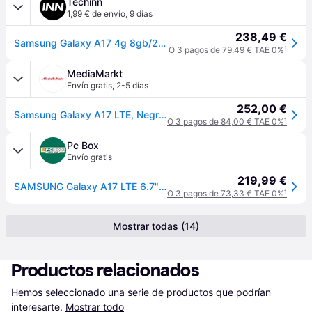
Techinn
1,99 € de envío
,
9 días
238,49 €
Samsung Galaxy A17 4g 8gb/256gb 6.7´´ Negro
O 3 pagos de 79,49 € TAE 0%
¹
MediaMarkt
Envío gratis
,
2-5 días
252,00 €
Samsung Galaxy A17 LTE, Negro, 256 GB, 8 GB RAM, 6.7", FHD+ Super AMOLED, Mediatek G99 Octa-core, 5000 mAh, Android 15
O 3 pagos de 84,00 € TAE 0%
¹
Pc Box
Envío gratis
219,99 €
SAMSUNG Galaxy A17 LTE 6.7" 4G 8GB/256GB Negro
O 3 pagos de 73,33 € TAE 0%
¹
Mostrar todas (14)
Productos relacionados
Hemos seleccionado una serie de productos que podrían 
interesarte.
Mostrar todo