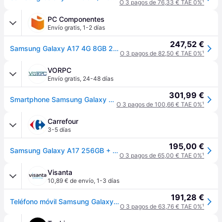
O 3 pagos de 76,33 € TAE 0%
¹
PC Componentes
Envío gratis
,
1-2 días
247,52 €
Samsung Galaxy A17 4G 8GB 256GB 6.7" Negro Version Internacional
O 3 pagos de 82,50 € TAE 0%
¹
VORPC
Envío gratis
,
24-48 días
301,99 €
Smartphone Samsung Galaxy A17 8GB/ 256GB/ 6.7"/ Negro
O 3 pagos de 100,66 € TAE 0%
¹
Carrefour
3-5 días
195,00 €
Samsung Galaxy A17 256GB + 8GB RAM - Negro
O 3 pagos de 65,00 € TAE 0%
¹
Visanta
10,89 € de envío
,
1-3 días
191,28 €
Teléfono móvil Samsung Galaxy A17 4G 4Ram 256Gb Negro (Versión Europea)
O 3 pagos de 63,76 € TAE 0%
¹