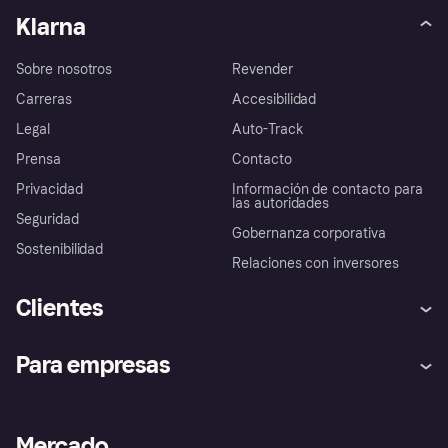
Klarna
Sobre nosotros
Revender
Carreras
Accesibilidad
Legal
Auto-Track
Prensa
Contacto
Privacidad
Información de contacto para
las autoridades
Seguridad
Gobernanza corporativa
Sostenibilidad
Relaciones con inversores
Clientes
Ayuda
Promesa de protección contra
Para empresas
el fraude
Inicio de sesión
Nuestra promesa
Asistencia al comerciante
Portal de desarrolladores
Klarna app
Bienestar financiero
Acceso empresas
Estado operativo
Mercado
Directorio de tiendas