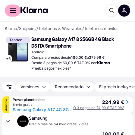
Comprar con Klarna
Para empresas
Klarna
/
Shopping
/
Teléfonos & Wearables
/
Teléfonos móviles
Samsung Galaxy A17 8 256GB 4G Black 
Tendencia
DS ITA Smartphone
Android
Compara precios desde
180,00 €
a
375,99 €
+
6
Desde 3 pagos de 60,00 € TAE 0% con
Prueba pagos flexibles*
Versiones
Recomendado
El precio incluye e
Powerplanetonline
Anuncio
224,99 €
Envío gratis
O 3 pagos de 74,99 € TAE 0%
¹
Samsung Galaxy A17 4G 8GB/256GB Negro
Samsung
·
Precio más bajo
Envío gratis
,
2 días
180,00 €