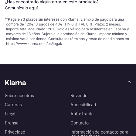
¿Has encontrado algún error en este producto? 
Comunícalo aquí
.
¹
*Paga en 3 plazos sin intereses con Klarna. Ejemplo de pago para una
compra de 120€: 3 pagos de 40€, TIN 0 % TAE 0 %. Plazo: 2 meses.
Importe total adeudado 120€. Solo es válido para residentes en España y
mayores de 18 años. Sujeto a la aprobación de Klarna. Importe mínimo y
máximo varía por tienda. Consulta los términos y resto de condiciones en
https://www.klarna.com/es/legal/
.
Klarna
Sobre nosotros
Revender
Carreras
Accesibilidad
Legal
Auto-Track
Prensa
Contacto
Privacidad
Información de contacto para