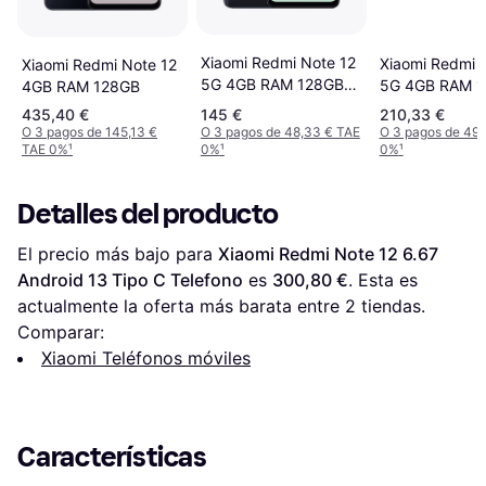
Xiaomi Redmi Note 12
Xiaomi Redmi 
Xiaomi Redmi Note 12
5G 4GB RAM 128GB
5G 4GB RAM 
4GB RAM 128GB
Onyx Gray
Ice Blue
435,40 €
145 €
210,33 €
O 3 pagos de 145,13 €
O 3 pagos de 48,33 € TAE
O 3 pagos de 49,
TAE 0%
¹
0%
¹
0%
¹
Detalles del producto
El precio más bajo para 
Xiaomi Redmi Note 12 6.67 
Android 13 Tipo C Telefono
 es 
300,80 €
. Esta es 
actualmente la oferta más barata entre 
2
 tiendas.
Comparar:
Xiaomi Teléfonos móviles
Características