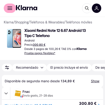
Comprar con Klarna
Para empresas
Klarna
/
Shopping
/
Teléfonos & Wearables
/
Teléfonos móviles
Xiaomi Redmi Note 12 6.67 Android 13 
Tipo C Telefono
Android
Precio
300,80 €
Desde 3 pagos de 100,26 € TAE 0% con
Prueba pagos flexibles*
Recomendado
El precio incluye el envío
De se
Disponible de segunda mano desde 
134,89 €
Show
Fnac
Envío gratis
,
21-28 días
300,80 €