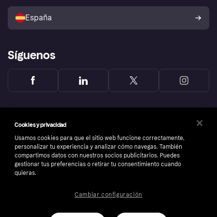
Vende con Klarna
Plataformas y socios
Política de protección al
comprador de Klarna
Tu derecho de desistimiento
España
Reclamaciones
Síguenos
Cookies y privacidad
Usamos cookies para que el sitio web funcione correctamente,
personalizar tu experiencia y analizar cómo navegas. También
compartimos datos con nuestros socios publicitarios. Puedes
gestionar tus preferencias o retirar tu consentimiento cuando
quieras.
Cambiar configuración
Copyright © 2005-2026 Klarna Bank AB (publ). Sede central: Stockholm, Sweden. Todos
los derechos reservados. Klarna Bank AB (publ). Sveavägen 46, 111 34 Stockholm.
Número de empresa: 556737-0431