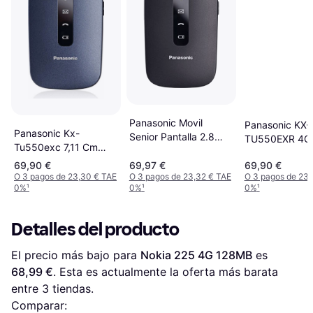
Panasonic Movil
Panasonic KX-
Panasonic Kx-
Senior Pantalla 2.8
TU550EXR 4G
Tu550exc 7,11 Cm
Inch GSM KX-
Essentials Clam
(2.8') Azul Teléfono
TU550EXB
69,90 €
69,97 €
69,90 €
Teléfono Móvil
O 3 pagos de 23,30 € TAE
O 3 pagos de 23,32 € TAE
O 3 pagos de 23,
0%
¹
0%
¹
0%
¹
Detalles del producto
El precio más bajo para 
Nokia 225 4G 128MB
 es 
68,99 €
. Esta es actualmente la oferta más barata 
entre 
3
 tiendas.
Comparar: