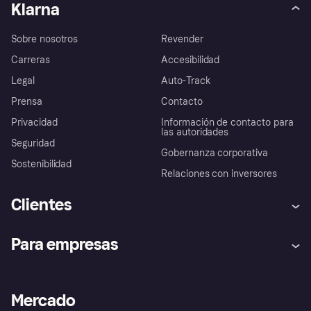
Klarna
Sobre nosotros
Revender
Carreras
Accesibilidad
Legal
Auto-Track
Prensa
Contacto
Privacidad
Información de contacto para
las autoridades
Seguridad
Gobernanza corporativa
Sostenibilidad
Relaciones con inversores
Clientes
Ayuda
Promesa de protección contra
Para empresas
el fraude
Inicio de sesión
Nuestra promesa
Asistencia al comerciante
Portal de desarrolladores
Klarna app
Bienestar financiero
Acceso empresas
Estado operativo
Mercado
Directorio de tiendas
Configuración de privacidad