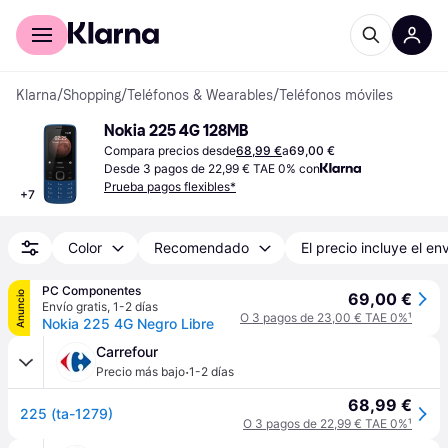
Comprar con Klarna
Para empresas
Klarna
/
Shopping
/
Teléfonos & Wearables
/
Teléfonos móviles
Nokia 225 4G 128MB
Compara precios desde
68,99 €
a
69,00 €
Desde 3 pagos de 22,99 € TAE 0% con
Prueba pagos flexibles*
+
7
Color
Recomendado
El precio incluye el en
PC Componentes
Anuncio
69,00 €
Envío gratis
,
1-2 días
O 3 pagos de 23,00 € TAE 0%
¹
Nokia 225 4G Negro Libre
Carrefour
·
Precio más bajo
1-2 días
68,99 €
225 (ta-1279)
O 3 pagos de 22,99 € TAE 0%
¹