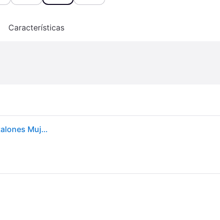
o
Características
Vero Moda Vmmaya Mr Loose Solid Pant Noos, Pantalones Mujer, Gris (Dark Grey Melange), M / 30L