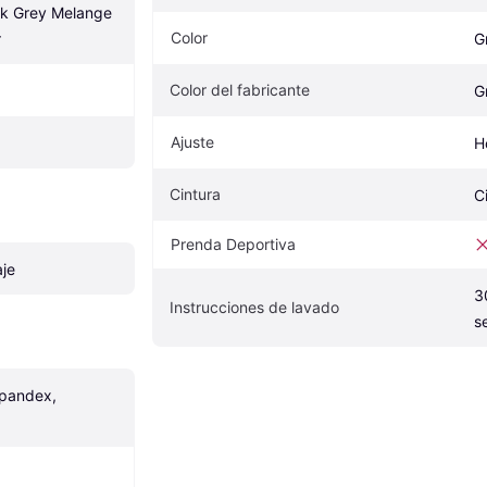
rk Grey Melange 
Color
r
G
Color del fabricante
G
Ajuste
H
Cintura
C
Prenda Deportiva
aje
3
Instrucciones de lavado
s
pandex, 
a