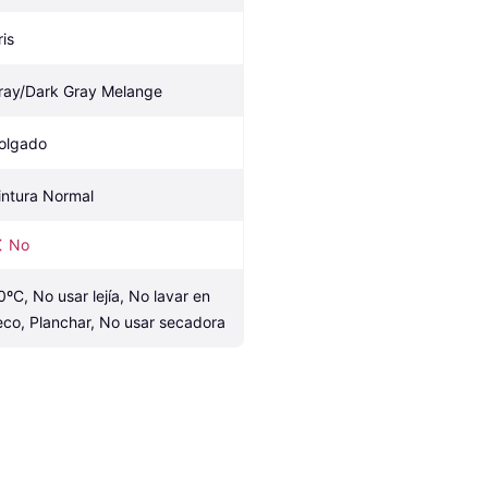
ris
ray/Dark Gray Melange
olgado
intura Normal
No
0ºC, No usar lejía, No lavar en 
eco, Planchar, No usar secadora