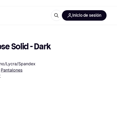
Inicio de sesión
Más información
les de oficina
Qué es Klarna?
 Solid - Dark 
stano/Lycra/Spandex
 
Pantalones
*
las categorías