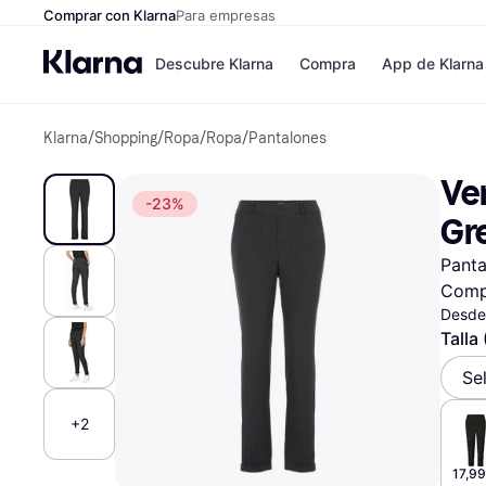
Comprar con Klarna
Para empresas
Descubre Klarna
Compra
App de Klarna
Klarna
/
Shopping
/
Ropa
/
Ropa
/
Pantalones
Formas de pag
Tiendas
Formas de pago
MediaMarkt
Ve
Paga ahora
Shein
-23%
Paga en 3 plazos
Zalando Priv
Gre
Paga en 30 días
Zara
Financiación
JD Sports
Panta
Klarna en Apple 
Comp
Desde
Directorio de tie
Talla
Se
+2
17,99