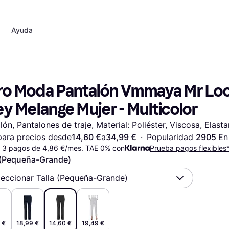
Ayuda
o
Compras y recompensas
Compra y compara precios
Banca
Móvil
Fotografías
Materia
Cashback
Rebajas
Tarjeta Klarna
Juegos y Entretenimiento
eSIM internacional
¿
ro Moda Pantalón Vmmaya Mr Loose
Directorio de tiendas
Belleza
Saldo
Teléfonos & Wearables
e
Suscripciones
Ropa
Cuentas de ahorro
Niños y Familia
y Melange Mujer - Multicolor
Invita a un amigo
Juguetes
Cuenta Flex
Transportes Motorizados
Hogares e Interiores
Depósito a plazo fijo
Jardín y Patio
lón, Pantalones de traje, Material: Poliéster, Viscosa, Ela
Pay
Audio y Video
Electrodomésticos de
ara precios desde
14,60 €
a
34,99 €
·
Popularidad 
2905 
En
Deportes y Aire libre
Cocina
 3 pagos de 4,86 €/mes. TAE 0% con
Informática
Electrodomésticos
Prueba pagos flexibles
ndas
Hazlo tú mismo
Libros, Películas y Música
Todas 
 (Pequeña-Grande)
leccionar Talla (Pequeña-Grande)
 €
18,99 €
14,60 €
19,49 €