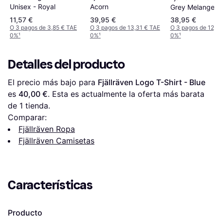
Acorn
Unisex - Royal
Grey Melange
11,57 €
39,95 €
38,95 €
O 3 pagos de 3,85 € TAE
O 3 pagos de 13,31 € TAE
O 3 pagos de 12,
0%
¹
0%
¹
0%
¹
Detalles del producto
El precio más bajo para 
Fjällräven Logo T-Shirt - Blue
es 
40,00 €
. Esta es actualmente la oferta más barata 
de 1 tienda.
Comparar:
Fjällräven Ropa
Fjällräven Camisetas
Características
Producto