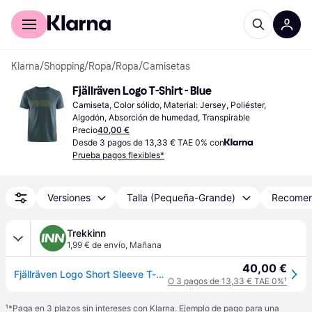
Comprar con Klarna
Para empresas
Klarna
/
Shopping
/
Ropa
/
Ropa
/
Camisetas
Fjällräven Logo T-Shirt - Blue
Camiseta, Color sólido, Material: Jersey, Poliéster, 
Algodón, Absorción de humedad, Transpirable
Precio
40,00 €
Desde 3 pagos de 13,33 € TAE 0% con
Prueba pagos flexibles*
Versiones
Talla (Pequeña-Grande)
Recome
Trekkinn
1,99 € de envío
,
Mañana
40,00 €
Fjällräven Logo Short Sleeve T-shirt Gris S Hombre
O 3 pagos de 13,33 € TAE 0%
¹
¹
*Paga en 3 plazos sin intereses con Klarna. Ejemplo de pago para una