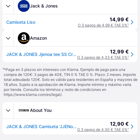
Jack & Jones
14,99 €
Camiseta Liso
O 3 pagos de 4,99 € TAE 0%
¹
Amazon
12,99 €
JACK & JONES Jjenoa tee SS Crew Neck Noos Camiseta, Blanco, XS para Hombre
O 3 pagos de 4,33 € TAE 0%
¹
¹
*Paga en 3 plazos sin intereses con Klarna. Ejemplo de pago para una
compra de 120€: 3 pagos de 40€, TIN 0 % TAE 0 %. Plazo: 2 meses. Importe
total adeudado 120€. Solo es válido para residentes en España y mayores de
18 años. Sujeto a la aprobación de Klarna. Importe mínimo y máximo varía
por tienda. Consulta los términos y resto de condiciones en
https://www.klarna.com/es/legal/
.
About You
12,90 €
JACK & JONES Camiseta 'JJENoa' blanco
O 3 pagos de 4,30 € TAE 0%
¹