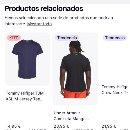
Productos relacionados
Hemos seleccionado una serie de productos que podrían 
interesarte.
Mostrar todo
-11%
Tendencia
Tendencia
Tommy Hilfiger
Crew Neck T-sh
Tommy Hilfiger TJM
Tommy Black
XSLIM Jersey Tee
DM0DM04411 - Azul
Blue
Under Armour
Camiseta Manga
Corta HeatGear Fitted
14,95 €
23,95 €
21,95 €