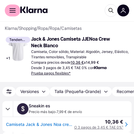
Comprar con Klarna
Para empresas
Klarna
/
Shopping
/
Ropa
/
Ropa
/
Camisetas
Jack & Jones Camiseta JJENoa Crew 
Tendencia
Neck Blanco
Camiseta, Color sólido, Material: Algodón, Jersey, Elástico, 
Tirantes removibles, Transpirable
+
1
Compara precios desde
10,36 €
a
14,99 €
Desde 3 pagos de 3,45 € TAE 0% con
Prueba pagos flexibles*
Versiones
Talla (Pequeña-Grande)
Recome
Sneakin es
S
·
Precio más bajo
7,99 € de envío
10,36 €
Camiseta Jack & Jones Noa crew neck - Blanc - S
O 3 pagos de 3,45 € TAE 0%
¹