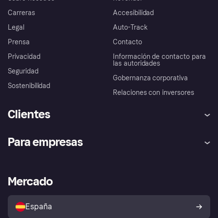
Carreras
Accesibilidad
Legal
Auto-Track
Prensa
Contacto
Privacidad
Información de contacto para
las autoridades
Seguridad
Gobernanza corporativa
Sostenibilidad
Relaciones con inversores
Clientes
Ayuda
Promesa de protección contra
Para empresas
el fraude
Inicio de sesión
Nuestra promesa
Asistencia al comerciante
Portal de desarrolladores
Klarna app
Bienestar financiero
Acceso empresas
Estado operativo
Mercado
Directorio de tiendas
Configuración de privacidad
Vende con Klarna
Plataformas y socios
Política de protección al
comprador de Klarna
Tu derecho de desistimiento
España
Reclamaciones