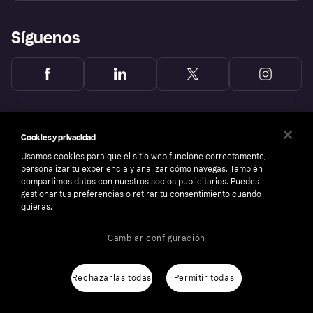
Síguenos
Cookies y privacidad
Usamos cookies para que el sitio web funcione correctamente,
personalizar tu experiencia y analizar cómo navegas. También
compartimos datos con nuestros socios publicitarios. Puedes
gestionar tus preferencias o retirar tu consentimiento cuando
quieras.
Cambiar configuración
Copyright © 2005-2026 Klarna Bank AB (publ). Sede central: Stockholm, Sweden. Todos
los derechos reservados. Klarna Bank AB (publ). Sveavägen 46, 111 34 Stockholm.
Número de empresa: 556737-0431
Rechazarlas todas
Permitir todas
Aviso Sobre Cookies
Klarna.com