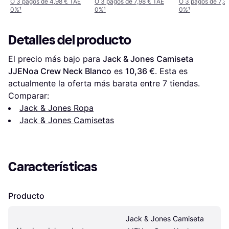
Hombre -
O 3 pagos de 4,98 € TAE
O 3 pagos de 7,98 € TAE
O 3 pagos de 7,3
0%
¹
0%
¹
0%
¹
Negro/Blanco
Detalles del producto
El precio más bajo para 
Jack & Jones Camiseta 
JJENoa Crew Neck Blanco
 es 
10,36 €
. Esta es 
actualmente la oferta más barata entre 
7
 tiendas.
Comparar:
Jack & Jones Ropa
Jack & Jones Camisetas
Características
Producto
Jack & Jones Camiseta 