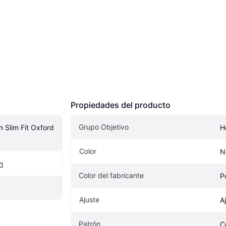
Propiedades del producto
Grupo Objetivo
 Slim Fit Oxford 
H
Color
N
n
Color del fabricante
P
Ajuste
A
Patrón
C