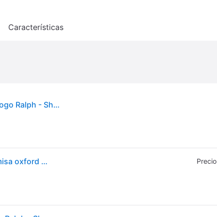
o
Características
Polo Ralph Lauren - Camisa Oxford Slim Fit con Logo Ralph - Shirts - Hombre - Negro - M -
Polo Ralph Lauren para hombre. 710772288001 Camisa oxford Slim Fit teñida en prenda negro (L), Casual, Algodón, Manga larga - Negro, Tan
Precio