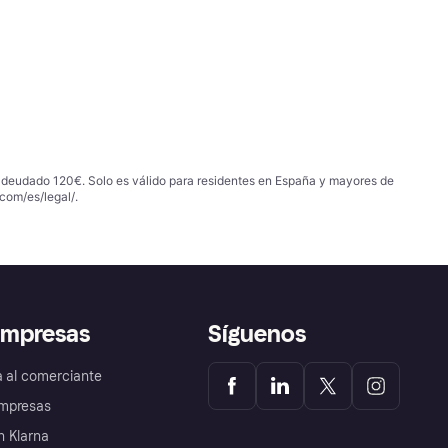
 adeudado 120€. Solo es válido para residentes en España y mayores de
com/es/legal/
.
empresas
Síguenos
a al comerciante
mpresas
 Klarna