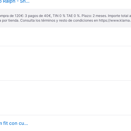
Polo Ralph Lauren - Camisa Oxford Slim Fit con Logo Ralph - Shirts - Hombre - Negro - L -
ompra de 120€: 3 pagos de 40€, TIN 0 % TAE 0 %. Plazo: 2 meses. Importe total
a por tienda. Consulta los términos y resto de condiciones en
https://www.klarna.
Polo Ralph Lauren - Camisa bordada de algodón slim fit con cuello clásico - Talla S - Negro