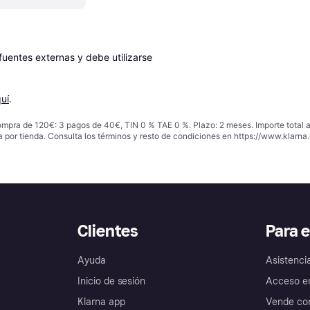
entes externas y debe utilizarse 
uí
.
ompra de 120€: 3 pagos de 40€, TIN 0 % TAE 0 %. Plazo: 2 meses. Importe total
a por tienda. Consulta los términos y resto de condiciones en
https://www.klarna.
Clientes
Para 
Ayuda
Asistenci
Inicio de sesión
Acceso e
Klarna app
Vende con