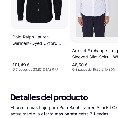
Polo Ralph Lauren
Garment-Dyed Oxford
Shirt - Polo Black
Armani Exchange Lon
Sleeved Slim Shirt - W
101,49 €
46,50 €
O 3 pagos de 33,83 € TAE 0%
¹
O 3 pagos de 15,50 € TAE 0%
¹
Detalles del producto
El precio más bajo para 
Polo Ralph Lauren Slim Fit Ox
actualmente la oferta más barata entre 
7
 tiendas.