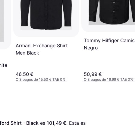
Tommy Hilfiger Camis
Armani Exchange Shirt
Negro
Men Black
g
hite
46,50 €
50,99 €
O 3 pagos de 15,50 € TAE 0%
¹
O 3 pagos de 16,99 € TAE 0%
¹
ford Shirt - Black
 es 
101,49 €
. Esta es 