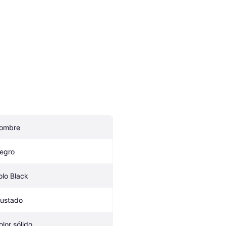
ombre
egro
olo Black
justado
olor sólido