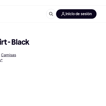
Inicio de sesión
Más información
les de oficina
Qué es Klarna?
rt - Black
 
Camisas
s*
las categorías