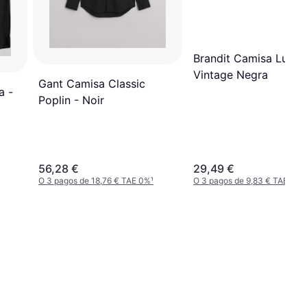
Brandit Camisa Luis
Vintage Negra
Gant Camisa Classic
a -
Poplin - Noir
56,28 €
29,49 €
O 3 pagos de 18,76 € TAE 0%
¹
O 3 pagos de 9,83 € TAE 0%
¹