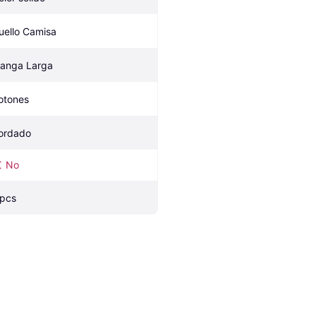
uello Camisa
anga Larga
otones
ordado
No
 pcs