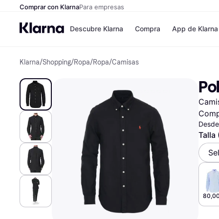
Comprar con Klarna
Para empresas
Descubre Klarna
Compra
App de Klarna
Klarna
/
Shopping
/
Ropa
/
Ropa
/
Camisas
Formas de pag
Tiendas
Formas de pago
MediaMarkt
Pol
Paga ahora
Shein
Paga en 3 plazos
Zalando Priv
Camis
Paga en 30 días
Zara
Financiación
JD Sports
Comp
Klarna en Apple 
Desde
Talla
Directorio de tie
Se
80,00