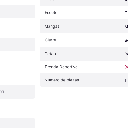
Escote
C
Mangas
M
Cierre
B
Detalles
B
Prenda Deportiva
Número de piezas
1
XXL