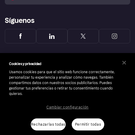
Reclamaciones
Síguenos
Cookies y privacidad
Usamos cookies para que el sitio web funcione correctamente,
personalizar tu experiencia y analizar cómo navegas. También
compartimos datos con nuestros socios publicitarios. Puedes
gestionar tus preferencias o retirar tu consentimiento cuando
quieras.
Cambiar configuración
Copyright © 2005-2026 Klarna Bank AB (publ). Sede central: Stockholm, Sweden. Todos
los derechos reservados. Klarna Bank AB (publ). Sveavägen 46, 111 34 Stockholm.
Número de empresa: 556737-0431
Rechazarlas todas
Permitir todas
Aviso Sobre Cookies
Klarna.com