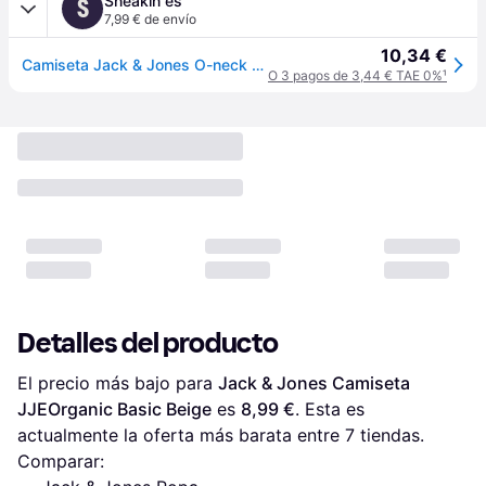
Sneakin es
S
7,99 € de envío
10,34 €
Camiseta Jack & Jones O-neck Organic basic - Marron
O 3 pagos de 3,44 € TAE 0%
¹
Detalles del producto
El precio más bajo para 
Jack & Jones Camiseta 
JJEOrganic Basic Beige
 es 
8,99 €
. Esta es 
actualmente la oferta más barata entre 
7
 tiendas.
Comparar: