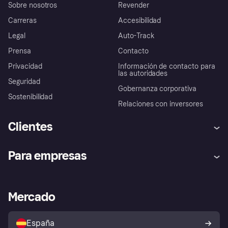
Sobre nosotros
Revender
Carreras
Accesibilidad
Legal
Auto-Track
Prensa
Contacto
Privacidad
Información de contacto para
las autoridades
Seguridad
Gobernanza corporativa
Sostenibilidad
Relaciones con inversores
Clientes
Ayuda
Promesa de protección contra
Para empresas
el fraude
Inicio de sesión
Nuestra promesa
Asistencia al comerciante
Portal de desarrolladores
Klarna app
Bienestar financiero
Acceso empresas
Estado operativo
Mercado
Directorio de tiendas
Configuración de privacidad
Vende con Klarna
Plataformas y socios
Política de protección al
comprador de Klarna
Tu derecho de desistimiento
España