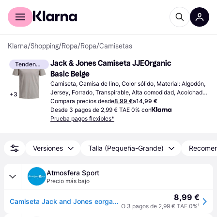
Comprar con Klarna
Para empresas
Klarna
/
Shopping
/
Ropa
/
Ropa
/
Camisetas
Jack & Jones Camiseta JJEOrganic 
Tendencia
Basic Beige
Camiseta, Camisa de lino, Color sólido, Material: Algodón, 
Jersey, Forrado, Transpirable, Alta comodidad, Acolchado, 
+
3
Con Aro, Elástico
Compara precios desde
8,99 €
a
14,99 €
Desde 3 pagos de 2,99 € TAE 0% con
Prueba pagos flexibles*
Versiones
Talla (Pequeña-Grande)
Recome
Atmosfera Sport
Precio más bajo
8,99 €
Camiseta Jack and Jones eorganic Basic O-Neck Crockery Hombre - Multicolor - L
O 3 pagos de 2,99 € TAE 0%
¹