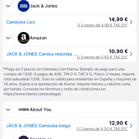
Jack & Jones
14,99 €
Camiseta Liso
O 3 pagos de 4,99 € TAE 0%
¹
Amazon
10,90 €
JACK & JONES Camisa redonda Organic Basic SS para hombre , L
O 3 pagos de 3,63 € TAE 0%
¹
¹
*Paga en 3 plazos sin intereses con Klarna. Ejemplo de pago para una
compra de 120€: 3 pagos de 40€, TIN 0 % TAE 0 %. Plazo: 2 meses. Importe
total adeudado 120€. Solo es válido para residentes en España y mayores de
18 años. Sujeto a la aprobación de Klarna. Importe mínimo y máximo varía
por tienda. Consulta los términos y resto de condiciones en
https://www.klarna.com/es/legal/
.
About You
12,90 €
JACK & JONES Camiseta beige
O 3 pagos de 4,30 € TAE 0%
¹