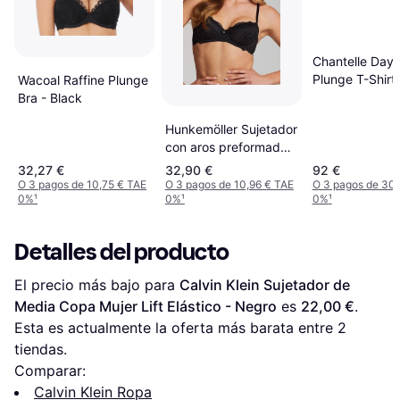
Chantelle Day 
Plunge T-Shirt 
Wacoal Raffine Plunge
Golden Beige
Bra - Black
Hunkemöller Sujetador
con aros preformado
Marine Negro
32,27 €
32,90 €
92 €
O 3 pagos de 10,75 € TAE
O 3 pagos de 10,96 € TAE
O 3 pagos de 30,
0%
¹
0%
¹
0%
¹
Detalles del producto
El precio más bajo para 
Calvin Klein Sujetador de 
Media Copa Mujer Lift Elástico - Negro
 es 
22,00 €
. 
Esta es actualmente la oferta más barata entre 
2
tiendas.
Comparar:
Calvin Klein Ropa