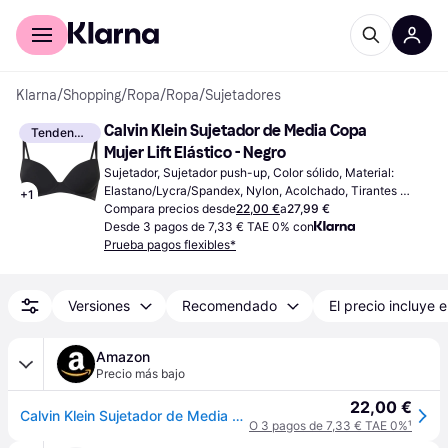
Comprar con Klarna
Para empresas
Klarna
/
Shopping
/
Ropa
/
Ropa
/
Sujetadores
Calvin Klein Sujetador de Media Copa 
Tendencia
Mujer Lift Elástico - Negro
Sujetador, Sujetador push-up, Color sólido, Material: 
Elastano/Lycra/Spandex, Nylon, Acolchado, Tirantes 
+
1
Ajustables
Compara precios desde
22,00 €
a
27,99 €
Desde 3 pagos de 7,33 € TAE 0% con
Prueba pagos flexibles*
Versiones
Recomendado
El precio incluye e
Amazon
Precio más bajo
22,00 €
Calvin Klein Sujetador de Media Copa Mujer Lift elástico, Negro (Black), 95B
O 3 pagos de 7,33 € TAE 0%
¹