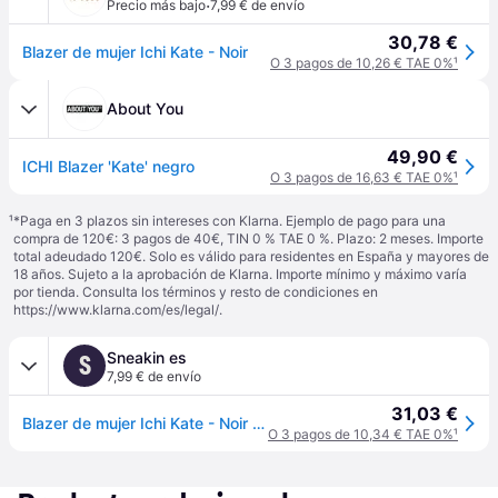
·
Precio más bajo
7,99 € de envío
30,78 €
Blazer de mujer Ichi Kate - Noir
O 3 pagos de 10,26 € TAE 0%
¹
About You
49,90 €
ICHI Blazer 'Kate' negro
O 3 pagos de 16,63 € TAE 0%
¹
¹
*Paga en 3 plazos sin intereses con Klarna. Ejemplo de pago para una
compra de 120€: 3 pagos de 40€, TIN 0 % TAE 0 %. Plazo: 2 meses. Importe
total adeudado 120€. Solo es válido para residentes en España y mayores de
18 años. Sujeto a la aprobación de Klarna. Importe mínimo y máximo varía
por tienda. Consulta los términos y resto de condiciones en
https://www.klarna.com/es/legal/
.
Sneakin es
S
7,99 € de envío
31,03 €
Blazer de mujer Ichi Kate - Noir - XS
O 3 pagos de 10,34 € TAE 0%
¹