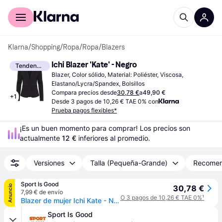
Comprar con Klarna
Para empresas
Klarna
/
Shopping
/
Ropa
/
Ropa
/
Blazers
Ichi Blazer 'Kate' - Negro
Tendencia
Blazer, Color sólido, Material: Poliéster, Viscosa, 
Elastano/Lycra/Spandex, Bolsillos
Compara precios desde
30,78 €
a
49,90 €
+
1
Desde 3 pagos de 10,26 € TAE 0% con
Prueba pagos flexibles*
¡Es un buen momento para comprar! Los precios son 
actualmente 
12 €
 inferiores al promedio.
Versiones
Talla (Pequeña-Grande)
Recome
Sport Is Good
Anuncio
30,78 €
7,99 € de envío
O 3 pagos de 10,26 € TAE 0%
¹
Blazer de mujer Ichi Kate - Noir
Sport Is Good