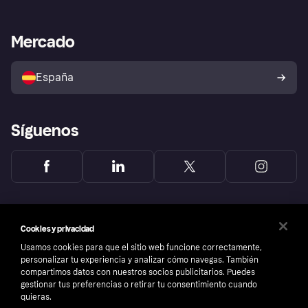
Nuestra promesa
Asistencia al comerciante
Portal de desarrolladores
Klarna app
Bienestar financiero
Acceso empresas
Estado operativo
Mercado
Directorio de tiendas
Configuración de privacidad
Vende con Klarna
Plataformas y socios
Política de protección al
comprador de Klarna
Tu derecho de desistimiento
España
Reclamaciones
Síguenos
Cookies y privacidad
Usamos cookies para que el sitio web funcione correctamente,
personalizar tu experiencia y analizar cómo navegas. También
compartimos datos con nuestros socios publicitarios. Puedes
gestionar tus preferencias o retirar tu consentimiento cuando
quieras.