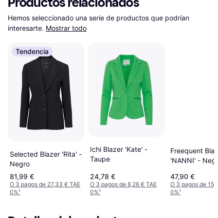
Productos relacionados
Hemos seleccionado una serie de productos que podrían 
interesarte.
Mostrar todo
Tendencia
Ichi Blazer 'Kate' -
Freequent Blaz
Selected Blazer 'Rita' -
Taupe
'NANNI' - Neg
Negro
81,99 €
24,78 €
47,90 €
O 3 pagos de 27,33 € TAE
O 3 pagos de 8,26 € TAE
O 3 pagos de 15,
0%
¹
0%
¹
0%
¹