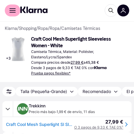
Comprar con Klarna
Para empresas
Klarna
/
Shopping
/
Ropa
/
Ropa
/
Camisetas Térmicas
Craft Cool Mesh Superlight Sleeveless 
Women - White
Camiseta Térmica, Material: Poliéster, 
Elastano/Lycra/Spandex
+
3
Compara precios desde
27,99 €
a
45,38 €
Desde 3 pagos de 9,33 € TAE 0% con
Prueba pagos flexibles*
Talla (Pequeña-Grande)
Recomendado
El p
Trekkinn
·
Precio más bajo
1,99 € de envío
,
11 días
27,99 €
Craft Cool Mesh Superlight Sl Sleeveless Base Layer Blanco L Mujer
O 3 pagos de 9,33 € TAE 0%
¹