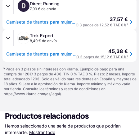
Direct Running
D
7,99 € de envío
37,57 €
Camiseta de tirantes para mujer Craft Cool Superl - Blanc
O 3 pagos de 12,52 € TAE 0%
¹
Trek Expert
8,49 € de envío
45,38 €
Camiseta de tirantes para mujer Craft Cool Superl - Blanc
O 3 pagos de 15,12 € TAE 0%
¹
¹
*Paga en 3 plazos sin intereses con Klarna. Ejemplo de pago para una
compra de 120€: 3 pagos de 40€, TIN 0 % TAE 0 %. Plazo: 2 meses. Importe
total adeudado 120€. Solo es válido para residentes en España y mayores de
18 años. Sujeto a la aprobación de Klarna. Importe mínimo y máximo varía
por tienda. Consulta los términos y resto de condiciones en
https://www.klarna.com/es/legal/
.
Productos relacionados
Hemos seleccionado una serie de productos que podrían 
interesarte.
Mostrar todo