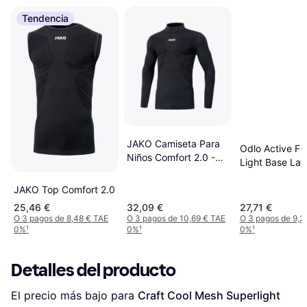
Tendencia
JAKO Camiseta Para
Odlo Active F-
Niños Comfort 2.0 -
Light Base La
Noir
- Black
JAKO Top Comfort 2.0
25,46 €
32,09 €
27,71 €
O 3 pagos de 8,48 € TAE
O 3 pagos de 10,69 € TAE
O 3 pagos de 9,2
0%
¹
0%
¹
0%
¹
Detalles del producto
El precio más bajo para 
Craft Cool Mesh Superlight 