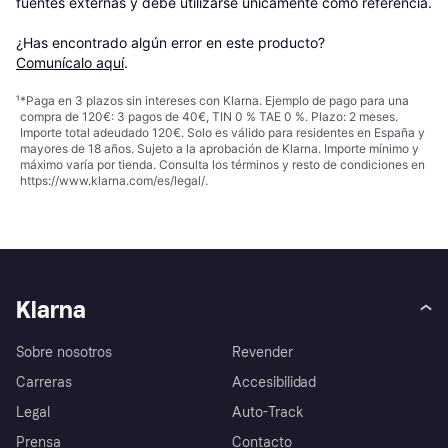
fuentes externas y debe utilizarse únicamente como referencia.

¿Has encontrado algún error en este producto? 
Comunícalo aquí
.
¹
*Paga en 3 plazos sin intereses con Klarna. Ejemplo de pago para una
compra de 120€: 3 pagos de 40€, TIN 0 % TAE 0 %. Plazo: 2 meses.
Importe total adeudado 120€. Solo es válido para residentes en España y
mayores de 18 años. Sujeto a la aprobación de Klarna. Importe mínimo y
máximo varía por tienda. Consulta los términos y resto de condiciones en
https://www.klarna.com/es/legal/
.
Klarna
Sobre nosotros
Revender
Carreras
Accesibilidad
Legal
Auto-Track
Prensa
Contacto