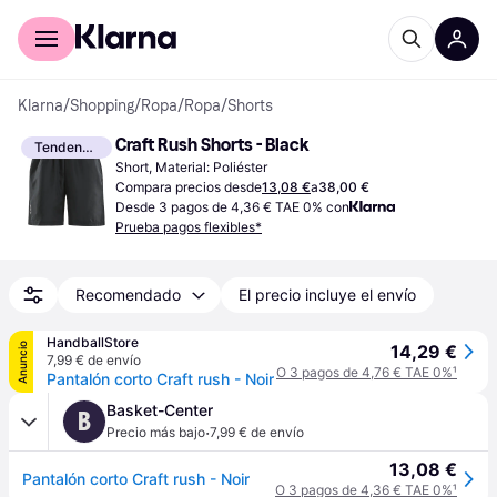
Comprar con Klarna
Para empresas
Klarna
/
Shopping
/
Ropa
/
Ropa
/
Shorts
Craft Rush Shorts - Black
Tendencia
Short, Material: Poliéster
Compara precios desde
13,08 €
a
38,00 €
Desde 3 pagos de 4,36 € TAE 0% con
Prueba pagos flexibles*
Recomendado
El precio incluye el envío
HandballStore
Anuncio
14,29 €
7,99 € de envío
O 3 pagos de 4,76 € TAE 0%
¹
Pantalón corto Craft rush - Noir
Basket-Center
B
·
Precio más bajo
7,99 € de envío
13,08 €
Pantalón corto Craft rush - Noir
O 3 pagos de 4,36 € TAE 0%
¹