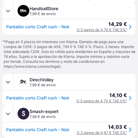
HandballStore
7,99 € de envío
14,29 €
Pantalón corto Craft rush - Noir
O 3 pagos de 4,76 € TAE 0%
¹
¹
*Paga en 3 plazos sin intereses con Klarna. Ejemplo de pago para una
compra de 120€: 3 pagos de 40€, TIN 0 % TAE 0 %. Plazo: 2 meses. Importe
total adeudado 120€. Solo es válido para residentes en España y mayores de
18 años. Sujeto a la aprobación de Klarna. Importe mínimo y máximo varía
por tienda. Consulta los términos y resto de condiciones en
https://www.klarna.com/es/legal/
.
DirectVolley
7,99 € de envío
14,10 €
Pantalón corto Craft rush - Noir
O 3 pagos de 4,70 € TAE 0%
¹
Smash-expert
S
7,99 € de envío
14,03 €
Pantalón corto Craft rush - Noir
O 3 pagos de 4,67 € TAE 0%
¹