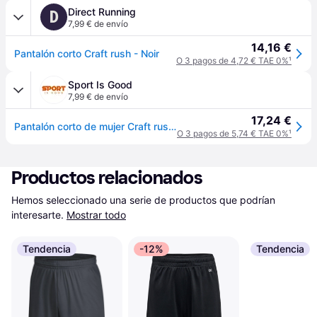
Direct Running
D
7,99 € de envío
14,16 €
Pantalón corto Craft rush - Noir
O 3 pagos de 4,72 € TAE 0%
¹
Sport Is Good
7,99 € de envío
17,24 €
Pantalón corto de mujer Craft rush - Noir
O 3 pagos de 5,74 € TAE 0%
¹
Productos relacionados
Hemos seleccionado una serie de productos que podrían 
interesarte.
Mostrar todo
Tendencia
-12%
Tendencia