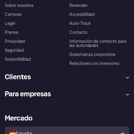
Sobre nosotros
Revender
Carreras
Accesibilidad
Legal
Auto-Track
Prensa
Contacto
Privacidad
Información de contacto para
las autoridades
Seguridad
Gobernanza corporativa
Sostenibilidad
Relaciones con inversores
Clientes
Ayuda
Promesa de protección contra
Para empresas
el fraude
Inicio de sesión
Nuestra promesa
Asistencia al comerciante
Portal de desarrolladores
Klarna app
Bienestar financiero
Acceso empresas
Estado operativo
Mercado
Directorio de tiendas
Configuración de privacidad
Vende con Klarna
Plataformas y socios
Política de protección al
comprador de Klarna
Tu derecho de desistimiento
España