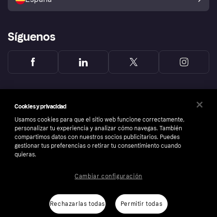
Reclamaciones
Síguenos
Cookies y privacidad
Usamos cookies para que el sitio web funcione correctamente,
personalizar tu experiencia y analizar cómo navegas. También
compartimos datos con nuestros socios publicitarios. Puedes
gestionar tus preferencias o retirar tu consentimiento cuando
quieras.
Cambiar configuración
Copyright © 2005-2026 Klarna Bank AB (publ). Sede central: Stockholm, Sweden. Todos
los derechos reservados. Klarna Bank AB (publ). Sveavägen 46, 111 34 Stockholm.
Número de empresa: 556737-0431
Rechazarlas todas
Permitir todas
Aviso Sobre Cookies
Klarna.com