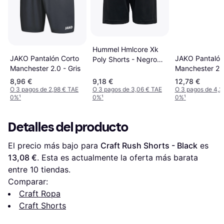
Hummel Hmlcore Xk
JAKO Pantalón Corto
JAKO Pantalón
Poly Shorts - Negro
Manchester 2.0 - Gris
Manchester 2.0
Male
8,96 €
9,18 €
12,78 €
O 3 pagos de 2,98 € TAE
O 3 pagos de 3,06 € TAE
O 3 pagos de 4,2
0%
¹
0%
¹
0%
¹
Detalles del producto
El precio más bajo para 
Craft Rush Shorts - Black
 es 
13,08 €
. Esta es actualmente la oferta más barata 
entre 
10
 tiendas.
Comparar:
Craft Ropa
Craft Shorts