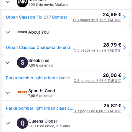
1,99 € de envío
,
Mañana
24,99 €
Urban Classics Tb1217 Bomber Jacket Negro S Mujer
O 3 pagos de 8,33 € TAE 0%
¹
About You
28,79 €
Urban Classics Chaqueta de entretiempo blanco cáscara de huevo
O 3 pagos de 9,59 € TAE 0%
¹
Sneakin es
S
7,99 € de envío
26,06 €
Parka bomber light urban classic para mujer - Noir - M
O 3 pagos de 8,68 € TAE 0%
¹
Sport Is Good
7,99 € de envío
25,82 €
Parka bomber light urban classic para mujer - Noir
O 3 pagos de 8,60 € TAE 0%
¹
Queens Global
Q
9,00 € de envío
,
3-5 días