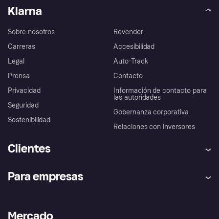
Klarna
Sobre nosotros
Revender
Carreras
Accesibilidad
Legal
Auto-Track
Prensa
Contacto
Privacidad
Información de contacto para
las autoridades
Seguridad
Gobernanza corporativa
Sostenibilidad
Relaciones con inversores
Clientes
Ayuda
Promesa de protección contra
Para empresas
el fraude
Inicio de sesión
Nuestra promesa
Asistencia al comerciante
Portal de desarrolladores
Klarna app
Bienestar financiero
Acceso empresas
Estado operativo
Mercado
Directorio de tiendas