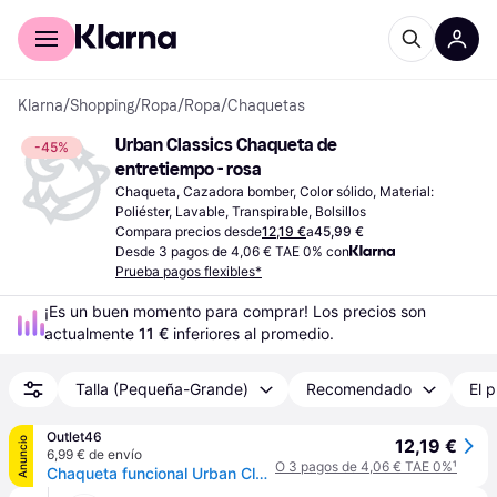
Comprar con Klarna
Para empresas
Klarna
/
Shopping
/
Ropa
/
Ropa
/
Chaquetas
Urban Classics Chaqueta de 
-45%
entretiempo - rosa
Chaqueta, Cazadora bomber, Color sólido, Material: 
Poliéster, Lavable, Transpirable, Bolsillos
Compara precios desde
12,19 €
a
45,99 €
Desde 3 pagos de 4,06 € TAE 0% con
Prueba pagos flexibles*
¡Es un buen momento para comprar! Los precios son 
actualmente 
11 €
 inferiores al promedio.
Talla (Pequeña-Grande)
Recomendado
El p
Outlet46
Anuncio
12,19 €
6,99 € de envío
O 3 pagos de 4,06 € TAE 0%
¹
Chaqueta funcional Urban Classics para mujer, 78 g/m², azul marino