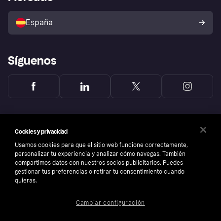
Configuración de privacidad
Vende con Klarna
Plataformas y socios
Política de protección al
comprador de Klarna
Tu derecho de desistimiento
España
Reclamaciones
Síguenos
Cookies y privacidad
Usamos cookies para que el sitio web funcione correctamente,
personalizar tu experiencia y analizar cómo navegas. También
compartimos datos con nuestros socios publicitarios. Puedes
gestionar tus preferencias o retirar tu consentimiento cuando
quieras.
Cambiar configuración
Copyright © 2005-2026 Klarna Bank AB (publ). Sede central: Stockholm, Sweden. Todos
los derechos reservados. Klarna Bank AB (publ). Sveavägen 46, 111 34 Stockholm.