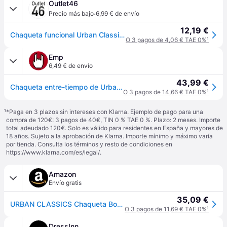
Outlet46
·
Precio más bajo
6,99 € de envío
12,19 €
Chaqueta funcional Urban Classics para mujer, 78 g/m², azul marino
O 3 pagos de 4,06 € TAE 0%
¹
Emp
6,49 € de envío
43,99 €
Chaqueta entre-tiempo de Urban Classics - Cazadora Ligera Mujer Bomber - XS 5XL - para Mujer - Negro
O 3 pagos de 14,66 € TAE 0%
¹
¹
*Paga en 3 plazos sin intereses con Klarna. Ejemplo de pago para una
compra de 120€: 3 pagos de 40€, TIN 0 % TAE 0 %. Plazo: 2 meses. Importe
total adeudado 120€. Solo es válido para residentes en España y mayores de
18 años. Sujeto a la aprobación de Klarna. Importe mínimo y máximo varía
por tienda. Consulta los términos y resto de condiciones en
https://www.klarna.com/es/legal/
.
Amazon
Envío gratis
35,09 €
URBAN CLASSICS Chaqueta Bomber ligera mujer con bolsillos delanteros, cintura, puños y cuellos elásticos, apertura delantera con cremallera, de manga larga, color azul navy, talla L
O 3 pagos de 11,69 € TAE 0%
¹
DressInn