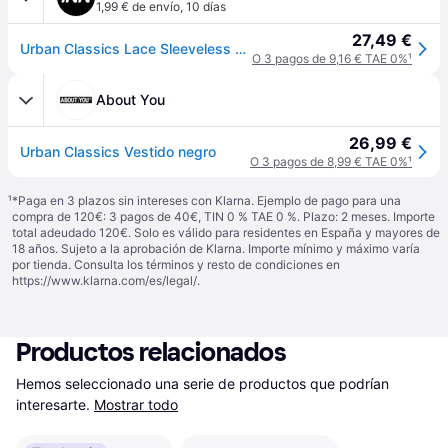
1,99 € de envío
,
10 días
27,49 €
Urban Classics Lace Sleeveless Dress Negro 4XL Mujer
O 3 pagos de 9,16 € TAE 0%
¹
About You
26,99 €
Urban Classics Vestido negro
O 3 pagos de 8,99 € TAE 0%
¹
¹
*Paga en 3 plazos sin intereses con Klarna. Ejemplo de pago para una
compra de 120€: 3 pagos de 40€, TIN 0 % TAE 0 %. Plazo: 2 meses. Importe
total adeudado 120€. Solo es válido para residentes en España y mayores de
18 años. Sujeto a la aprobación de Klarna. Importe mínimo y máximo varía
por tienda. Consulta los términos y resto de condiciones en
https://www.klarna.com/es/legal/
.
Productos relacionados
Hemos seleccionado una serie de productos que podrían 
interesarte.
Mostrar todo