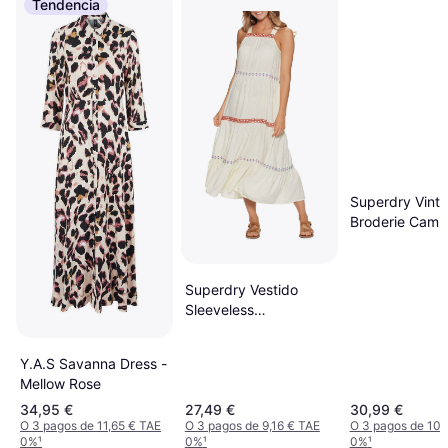
Tendencia
Superdry Vint
Broderie Cami 
Navy
Superdry Vestido
Sleeveless
Embroidered Rosa
Mujer Adulto
Y.A.S Savanna Dress -
Mellow Rose
34,95 €
27,49 €
30,99 €
O 3 pagos de 11,65 € TAE
O 3 pagos de 9,16 € TAE
O 3 pagos de 10,
0%
¹
0%
¹
0%
¹