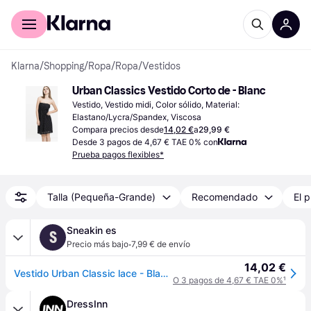
Comprar con Klarna
Para empresas
Klarna
/
Shopping
/
Ropa
/
Ropa
/
Vestidos
Urban Classics Vestido Corto de - Blanc
Vestido, Vestido midi, Color sólido, Material: 
Elastano/Lycra/Spandex, Viscosa
Compara precios desde
14,02 €
a
29,99 €
Desde 3 pagos de 4,67 € TAE 0% con
Prueba pagos flexibles*
Talla (Pequeña-Grande)
Recomendado
El p
Sneakin es
S
·
Precio más bajo
7,99 € de envío
14,02 €
Vestido Urban Classic lace - Blanc - S
O 3 pagos de 4,67 € TAE 0%
¹
DressInn