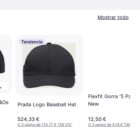
Mostrar todo
Tendencia
Flexfit Gorra '5 Panel 
i&Os
New
Prada Logo Baseball Hat
524,33 €
12,50 €
O 3 pagos de 174,77 € TAE 0%
¹
O 3 pagos de 4,16 € TAE 0%
¹