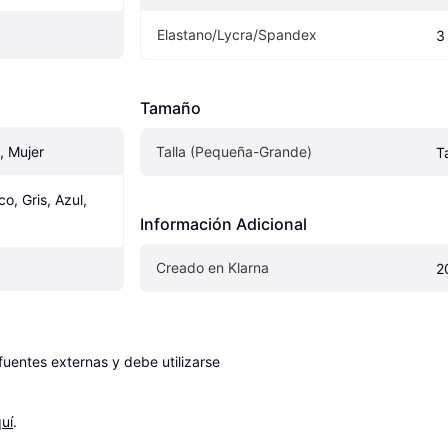
Elastano/Lycra/Spandex
3
Tamaño
, Mujer
Talla (Pequeña-Grande)
T
o, Gris, Azul, 
Información Adicional
Creado en Klarna
2
entes externas y debe utilizarse 
uí
.