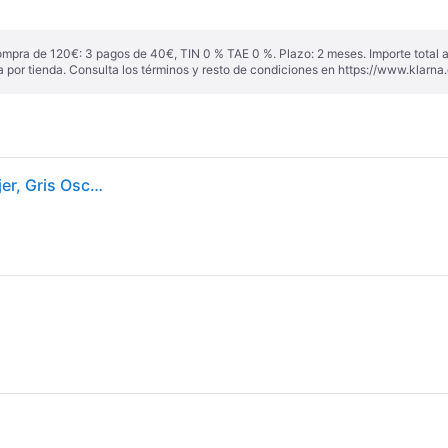
ompra de 120€: 3 pagos de 40€, TIN 0 % TAE 0 %. Plazo: 2 meses. Importe total
a por tienda. Consulta los términos y resto de condiciones en
https://www.klarna.
Flexfit Trucker - Gorra de béisbol para Hombre y Mujer, Gris Oscuro, L/XL