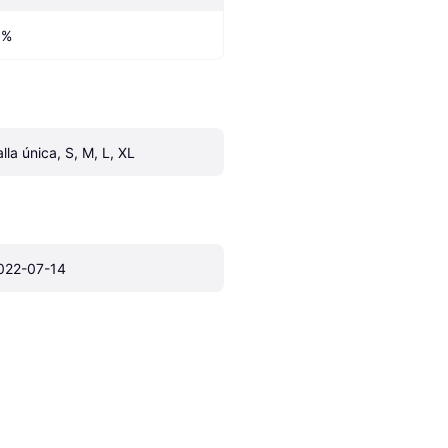
 %
alla única, S, M, L, XL
022-07-14