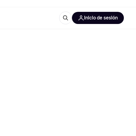
Inicio de sesión
Más información
iales de oficina
Qué es Klarna?
 las categorías