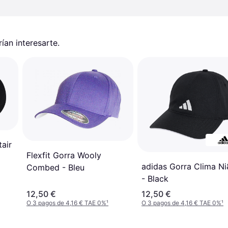
an interesarte.
air
Flexfit Gorra Wooly
adidas Gorra Clima N
Combed - Bleu
- Black
12,50 €
12,50 €
O 3 pagos de 4,16 € TAE 0%
¹
O 3 pagos de 4,16 € TAE 0%
¹