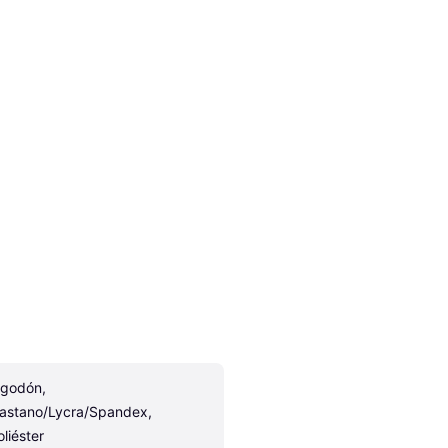
lgodón, 
lastano/Lycra/Spandex, 
oliéster