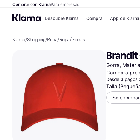
Comprar con Klarna
Para empresas
Descubre Klarna
Compra
App de Klarna
Klarna
/
Shopping
/
Ropa
/
Ropa
/
Gorras
Tiendas
Formas de pag
Formas de pago
MediaMarkt
Brandit
Paga ahora
Shein
Paga en 3 plazos
Zalando Prive
Gorra, Materia
Paga en 30 días
Zara
Financiación
JD Sports
Compara prec
Klarna en Apple 
Desde 3 pagos 
Talla (Pequeñ
Directorio de tien
Seleccionar