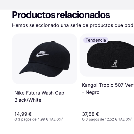
Productos relacionados
Hemos seleccionado una serie de productos que podrí
Tendencia
Kangol Tropic 507 Vent
- Negro
Nike Futura Wash Cap -
Black/White
14,99 €
37,58 €
O 3 pagos de 4,99 € TAE 0%
¹
O 3 pagos de 12,52 € TAE 0%
¹