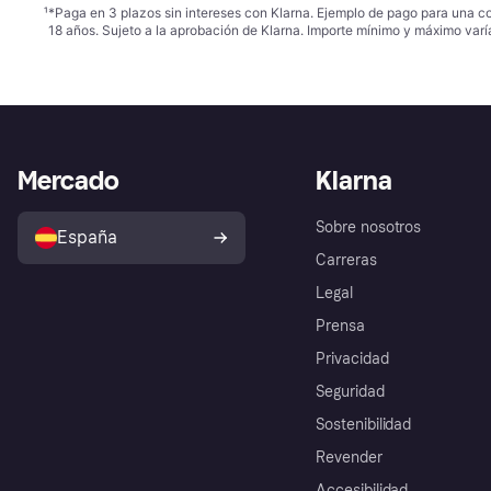
¹
*Paga en 3 plazos sin intereses con Klarna. Ejemplo de pago para una c
18 años. Sujeto a la aprobación de Klarna. Importe mínimo y máximo varí
Mercado
Klarna
Sobre nosotros
España
Carreras
Legal
Prensa
Privacidad
Seguridad
Sostenibilidad
Revender
Accesibilidad