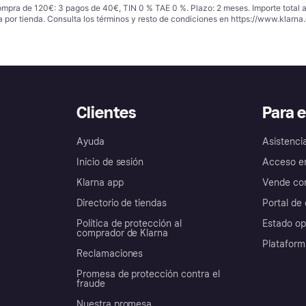
ompra de 120€: 3 pagos de 40€, TIN 0 % TAE 0 %. Plazo: 2 meses. Importe total
a por tienda. Consulta los términos y resto de condiciones en
https://www.klarna.
Clientes
Para 
Ayuda
Asistenci
Inicio de sesión
Acceso e
Klarna app
Vende con
Directorio de tiendas
Portal de 
Política de protección al
Estado op
comprador de Klarna
Plataform
Reclamaciones
Promesa de protección contra el
fraude
Nuestra promesa