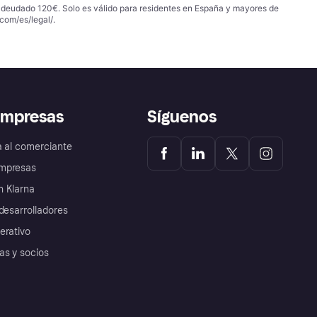
 adeudado 120€. Solo es válido para residentes en España y mayores de
com/es/legal/
.
empresas
Síguenos
a al comerciante
mpresas
 Klarna
desarrolladores
erativo
as y socios