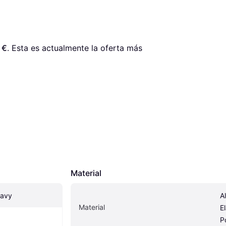
 €
. Esta es actualmente la oferta más 
Material
Navy
A
Material
E
P