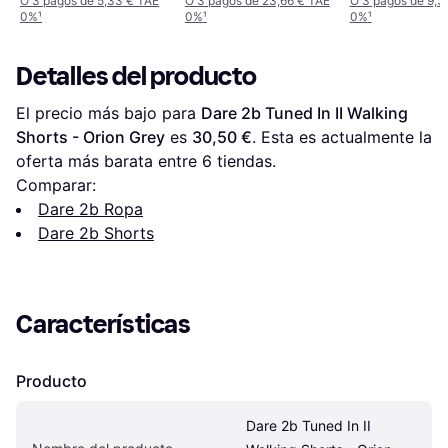
O 3 pagos de 5,33 € TAE
O 3 pagos de 23,66 € TAE
O 3 pagos de 9,3
0%
¹
0%
¹
0%
¹
Detalles del producto
El precio más bajo para 
Dare 2b Tuned In II Walking 
Shorts - Orion Grey
 es 
30,50 €
. Esta es actualmente la 
oferta más barata entre 
6
 tiendas.
Comparar:
Dare 2b Ropa
Dare 2b Shorts
Características
Producto
Dare 2b Tuned In II 