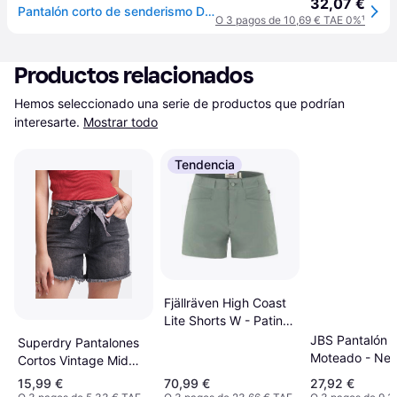
32,07 €
Pantalón corto de senderismo Dare 2B Tuned In II - Bleu
O 3 pagos de 10,69 € TAE 0%
¹
Productos relacionados
Hemos seleccionado una serie de productos que podrían 
interesarte.
Mostrar todo
Tendencia
Fjällräven High Coast
Lite Shorts W - Patina
Green
JBS Pantalón G
Superdry Pantalones
Moteado - Neg
Cortos Vintage Mid
Rise Slim - Blanco
15,99 €
70,99 €
27,92 €