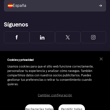
comprador de Klarna
Tu derecho de desistimiento
España
Reclamaciones
Síguenos
Cookies y privacidad
Usamos cookies para que el sitio web funcione correctamente,
personalizar tu experiencia y analizar cómo navegas. También
compartimos datos con nuestros socios publicitarios. Puedes
gestionar tus preferencias o retirar tu consentimiento cuando
quieras.
Cambiar configuración
Copyright © 2005-2026 Klarna Bank AB (publ). Sede central: Stockholm, Sweden. Todos
los derechos reservados. Klarna Bank AB (publ). Sveavägen 46, 111 34 Stockholm.
Número de empresa: 556737-0431
Rechazarlas todas
Permitir todas