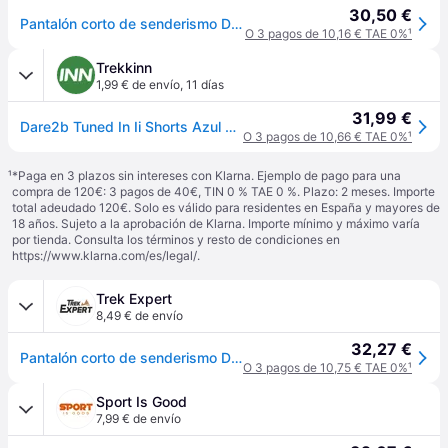
30,50 €
Pantalón corto de senderismo Dare 2B Tuned In II - Bleu
O 3 pagos de 10,16 € TAE 0%
¹
Trekkinn
1,99 € de envío
,
11 días
31,99 €
Dare2b Tuned In Ii Shorts Azul 42 Hombre
O 3 pagos de 10,66 € TAE 0%
¹
¹
*Paga en 3 plazos sin intereses con Klarna. Ejemplo de pago para una
compra de 120€: 3 pagos de 40€, TIN 0 % TAE 0 %. Plazo: 2 meses. Importe
total adeudado 120€. Solo es válido para residentes en España y mayores de
18 años. Sujeto a la aprobación de Klarna. Importe mínimo y máximo varía
por tienda. Consulta los términos y resto de condiciones en
https://www.klarna.com/es/legal/
.
Trek Expert
8,49 € de envío
32,27 €
Pantalón corto de senderismo Dare 2B Tuned In II - Bleu
O 3 pagos de 10,75 € TAE 0%
¹
Sport Is Good
7,99 € de envío