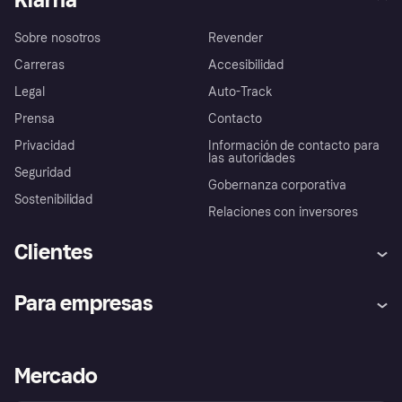
Sobre nosotros
Revender
Carreras
Accesibilidad
Legal
Auto-Track
Prensa
Contacto
Privacidad
Información de contacto para
las autoridades
Seguridad
Gobernanza corporativa
Sostenibilidad
Relaciones con inversores
Clientes
Ayuda
Promesa de protección contra
Para empresas
el fraude
Inicio de sesión
Nuestra promesa
Asistencia al comerciante
Portal de desarrolladores
Klarna app
Bienestar financiero
Acceso empresas
Estado operativo
Mercado
Directorio de tiendas
Configuración de privacidad
Vende con Klarna
Plataformas y socios
Política de protección al