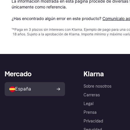
La información mostrada en esta página procede de diversas fu
únicamente como referencia.

¿Has encontrado algún error en este producto? 
Comunícalo aq
¹
*Paga en 3 plazos sin intereses con Klarna. Ejemplo de pago para una c
18 años. Sujeto a la aprobación de Klarna. Importe mínimo y máximo varí
Mercado
Klarna
Sobre nosotros
España
Carreras
Legal
Prensa
Privacidad
Seguridad