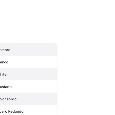
ombre
lanco
hite
justado
olor sólido
uello Redondo