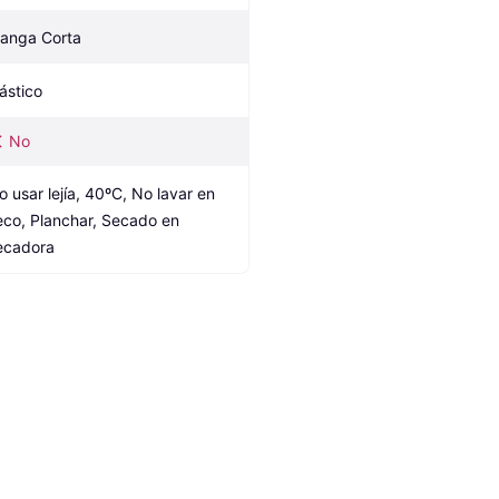
anga Corta
lástico
No
o usar lejía, 40ºC, No lavar en 
eco, Planchar, Secado en 
ecadora