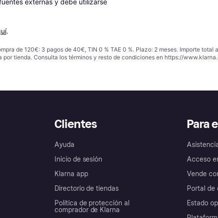
entes externas y debe utilizarse 
uí
.
ompra de 120€: 3 pagos de 40€, TIN 0 % TAE 0 %. Plazo: 2 meses. Importe total
a por tienda. Consulta los términos y resto de condiciones en
https://www.klarna.
Clientes
Para 
Ayuda
Asistenci
Inicio de sesión
Acceso e
Klarna app
Vende con
Directorio de tiendas
Portal de 
Política de protección al
Estado op
comprador de Klarna
Plataform