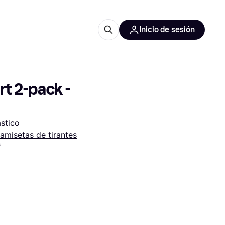
Inicio de sesión
Más información
les de oficina
Qué es Klarna?
 2-pack - 
ástico
amisetas de tirantes
*
las categorías