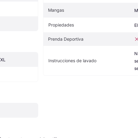
Mangas
M
Propiedades
E
Prenda Deportiva
N
XXL
Instrucciones de lavado
s
s