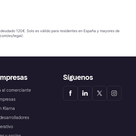
 adeudado 120€. Solo es válido para residentes en España y mayores de
com/es/legal/
.
empresas
Síguenos
a al comerciante
mpresas
 Klarna
desarrolladores
erativo
as y socios