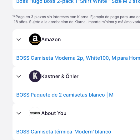
Boss Hugo Boss 2-pack T-Shirt White - Size M 2 stk
¹
*Paga en 3 plazos sin intereses con Klarna. Ejemplo de pago para una c
18 años. Sujeto a la aprobación de Klarna. Importe mínimo y máximo varí
Amazon
BOSS Camiseta Moderna 2p, White100, M para Ho
K
Kastner & Öhler
BOSS Paquete de 2 camisetas blanco | M
About You
BOSS Camiseta térmica 'Modern' blanco