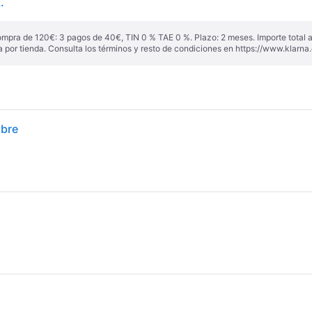
.
ompra de 120€: 3 pagos de 40€, TIN 0 % TAE 0 %. Plazo: 2 meses. Importe total
a por tienda. Consulta los términos y resto de condiciones en
https://www.klarna.
mbre