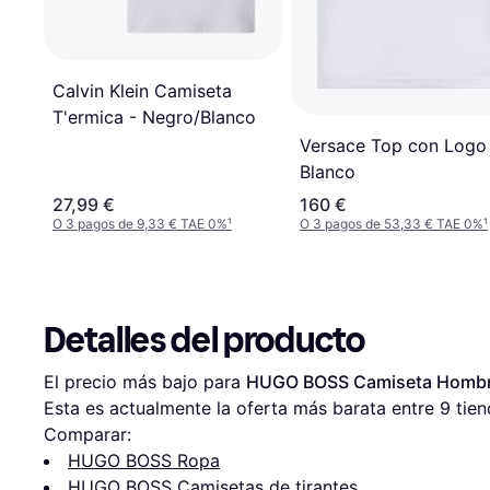
Calvin Klein Camiseta
T'ermica - Negro/Blanco
Versace Top con Logo
Blanco
27,99 €
160 €
O 3 pagos de 9,33 € TAE 0%
¹
O 3 pagos de 53,33 € TAE 0%
¹
Detalles del producto
El precio más bajo para 
HUGO BOSS Camiseta Hombre 
Esta es actualmente la oferta más barata entre 
9
 tien
Comparar:
HUGO BOSS Ropa
HUGO BOSS Camisetas de tirantes