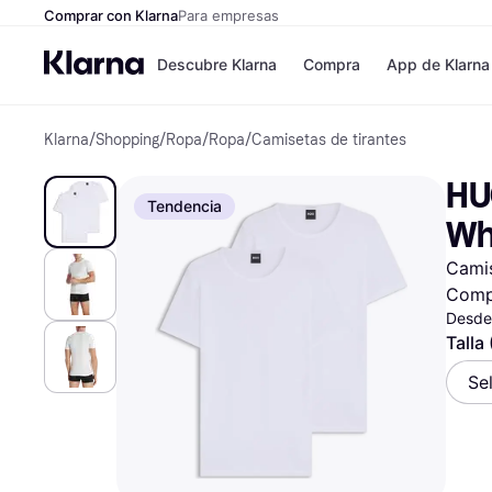
Comprar con Klarna
Para empresas
Descubre Klarna
Compra
App de Klarna
Klarna
/
Shopping
/
Ropa
/
Ropa
/
Camisetas de tirantes
Formas de pag
Tiendas
Formas de pago
MediaMarkt
HU
Paga ahora
Shein
Tendencia
Paga en 3 plazos
Zalando Priv
Wh
Paga en 30 días
Zara
Financiación
JD Sports
Camis
Klarna en Apple 
Comp
Desde
Directorio de tie
Talla
Se