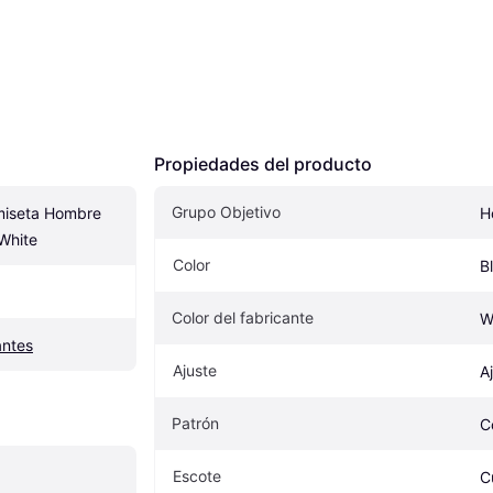
Propiedades del producto
Grupo Objetivo
seta Hombre 
H
 White
Color
B
Color del fabricante
W
antes
Ajuste
A
Patrón
C
Escote
C