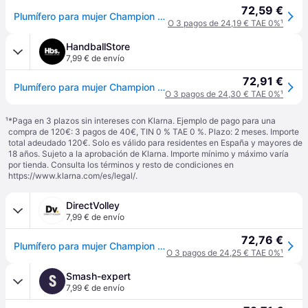
72,59 €
Plumífero para mujer Champion Rochester Outdoor - Violet
O 3 pagos de 24,19 € TAE 0%
¹
HandballStore
7,99 € de envío
72,91 €
Plumífero para mujer Champion Rochester Outdoor - Violet
O 3 pagos de 24,30 € TAE 0%
¹
¹
*Paga en 3 plazos sin intereses con Klarna. Ejemplo de pago para una
compra de 120€: 3 pagos de 40€, TIN 0 % TAE 0 %. Plazo: 2 meses. Importe
total adeudado 120€. Solo es válido para residentes en España y mayores de
18 años. Sujeto a la aprobación de Klarna. Importe mínimo y máximo varía
por tienda. Consulta los términos y resto de condiciones en
https://www.klarna.com/es/legal/
.
DirectVolley
7,99 € de envío
72,76 €
Plumífero para mujer Champion Rochester Outdoor - Violet
O 3 pagos de 24,25 € TAE 0%
¹
Smash-expert
S
7,99 € de envío