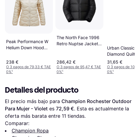
The North Face 1996
Peak Performance W
Retro Nuptse Jacket -
Helium Down Hood
Urban Classics
Black
Jacket - Black
Diamond Quilt
Jacket - Beige
238 €
286,42 €
31,65 €
O 3 pagos de 79,33 € TAE
O 3 pagos de 95,47 € TAE
O 3 pagos de 10,
0%
¹
0%
¹
0%
¹
Detalles del producto
El precio más bajo para 
Champion Rochester Outdoor 
Para Mujer - Violet
 es 
72,59 €
. Esta es actualmente la 
oferta más barata entre 
11
 tiendas.
Comparar:
Champion Ropa