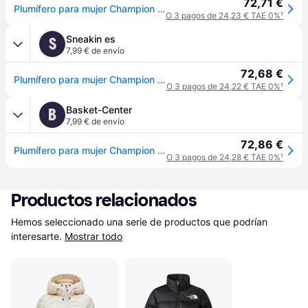
72,71 €
Plumífero para mujer Champion Rochester Outdoor - Violet
O 3 pagos de 24,23 € TAE 0%
¹
Sneakin es
S
7,99 € de envío
72,68 €
Plumífero para mujer Champion Rochester Outdoor - Violet - XS
O 3 pagos de 24,22 € TAE 0%
¹
Basket-Center
B
7,99 € de envío
72,86 €
Plumífero para mujer Champion Rochester Outdoor - Violet
O 3 pagos de 24,28 € TAE 0%
¹
Productos relacionados
Hemos seleccionado una serie de productos que podrían 
interesarte.
Mostrar todo