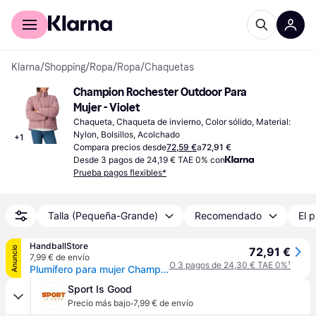
Comprar con Klarna
Para empresas
Klarna
/
Shopping
/
Ropa
/
Ropa
/
Chaquetas
Champion Rochester Outdoor Para 
Mujer - Violet
Chaqueta, Chaqueta de invierno, Color sólido, Material: 
Nylon, Bolsillos, Acolchado
+
1
Compara precios desde
72,59 €
a
72,91 €
Desde 3 pagos de 24,19 € TAE 0% con
Prueba pagos flexibles*
Talla (Pequeña-Grande)
Recomendado
El p
HandballStore
Anuncio
72,91 €
7,99 € de envío
O 3 pagos de 24,30 € TAE 0%
¹
Plumífero para mujer Champion Rochester Outdoor - Violet
Sport Is Good
·
Precio más bajo
7,99 € de envío