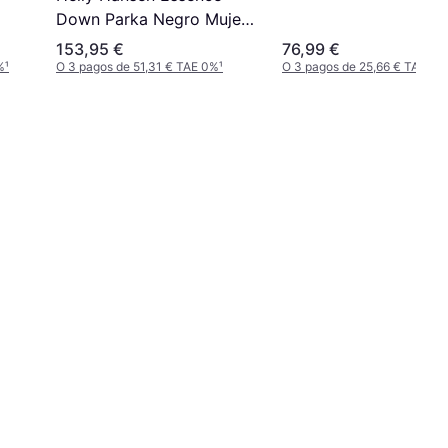
Down Parka Negro Mujer
- Black
153,95 €
76,99 €
%
¹
O 3 pagos de 51,31 € TAE 0%
¹
O 3 pagos de 25,66 € TAE 0%