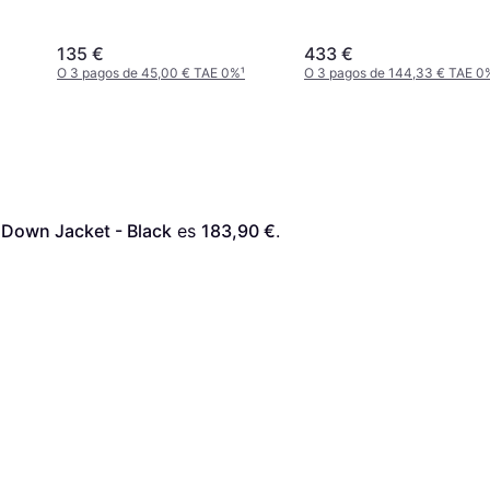
135 €
433 €
O 3 pagos de 45,00 € TAE 0%
¹
O 3 pagos de 144,33 € TAE 0
 Down Jacket - Black
 es 
183,90 €
. 