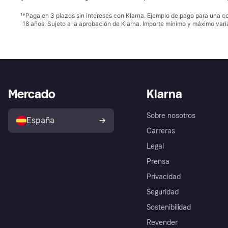
¹
*Paga en 3 plazos sin intereses con Klarna. Ejemplo de pago para una c
18 años. Sujeto a la aprobación de Klarna. Importe mínimo y máximo varí
Mercado
Klarna
Sobre nosotros
España
Carreras
Legal
Prensa
Privacidad
Seguridad
Sostenibilidad
Revender