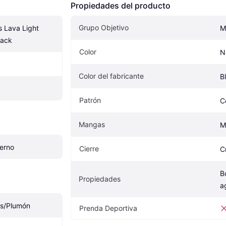
Propiedades del producto
Grupo Objetivo
Lava Light 
M
lack
Color
N
Color del fabricante
B
Patrón
C
Mangas
M
erno
Cierre
C
B
Propiedades
a
as/Plumón
Prenda Deportiva