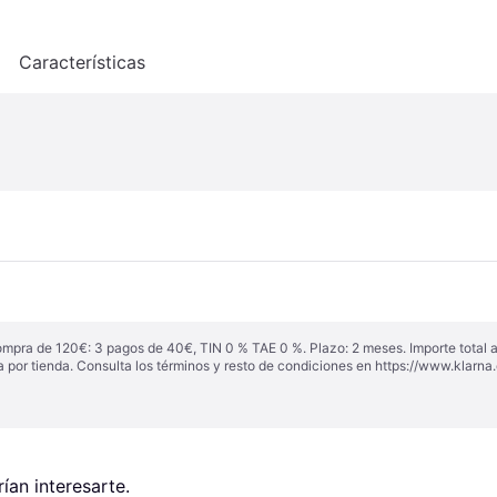
o
Características
ompra de 120€: 3 pagos de 40€, TIN 0 % TAE 0 %. Plazo: 2 meses. Importe total
a por tienda. Consulta los términos y resto de condiciones en
https://www.klarna.
an interesarte.