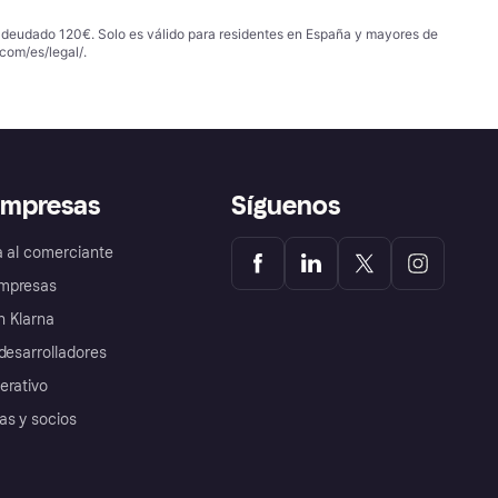
 adeudado 120€. Solo es válido para residentes en España y mayores de
com/es/legal/
.
empresas
Síguenos
a al comerciante
mpresas
 Klarna
desarrolladores
erativo
as y socios