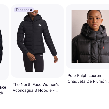
Tendencia
Polo Ralph Lauren
Chaqueta De Plumón
The North Face Women’s
Lake
Acolchada Hidrófuga
Aconcagua 3 Hoodie -
ck
TNF Black