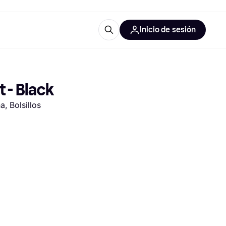
Inicio de sesión
Más información
les de oficina
Qué es Klarna?
 - Black
, Bolsillos
las categorías