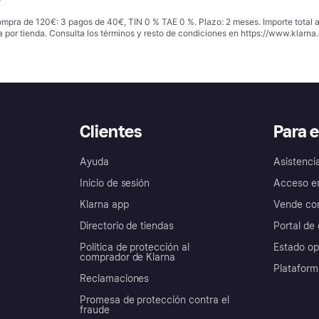
ompra de 120€: 3 pagos de 40€, TIN 0 % TAE 0 %. Plazo: 2 meses. Importe total
a por tienda. Consulta los términos y resto de condiciones en
https://www.klarna.
Clientes
Para 
Ayuda
Asistenci
Inicio de sesión
Acceso e
Klarna app
Vende con
Directorio de tiendas
Portal de 
Política de protección al
Estado op
comprador de Klarna
Plataform
Reclamaciones
Promesa de protección contra el
fraude