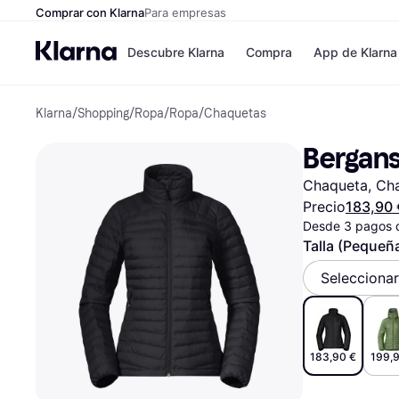
Comprar con Klarna
Para empresas
Descubre Klarna
Compra
App de Klarna
Klarna
/
Shopping
/
Ropa
/
Ropa
/
Chaquetas
Formas de pag
Tiendas
Formas de pago
MediaMarkt
Bergans
Paga ahora
Shein
Paga en 3 plazos
Zalando Priv
Chaqueta, Chaq
Paga en 30 días
Zara
Financiación
JD Sports
Precio
183,90 
Klarna en Apple 
Desde 3 pagos 
Talla (Pequeñ
Directorio de tie
Seleccionar
183,90 €
199,