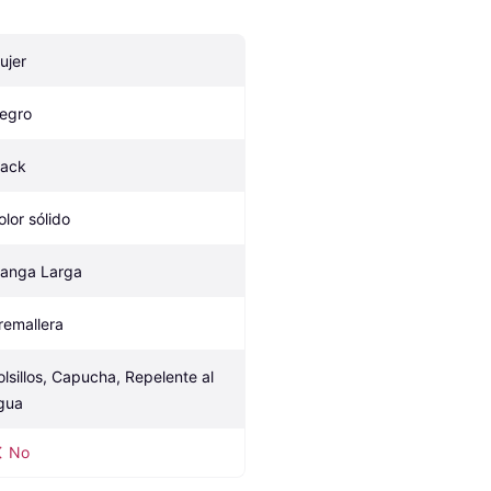
ujer
egro
lack
olor sólido
anga Larga
remallera
olsillos, Capucha, Repelente al 
gua
No