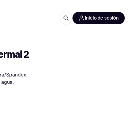
Inicio de sesión
Más información
les de oficina
Qué es Klarna?
rmal 2 
cra/Spandex, 
 agua, 
las categorías