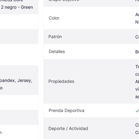
 2 negro - Green
Am
Color
N
Patrón
C
Detalles
B
T
c
pandex, Jersey, 
Propiedades
A
co
v
a
Prenda Deportiva
C
Deporte / Actividad
n
C