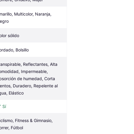
arillo, Multicolor, Naranja, 
egro
olor sólido
ordado, Bolsillo
ranspirable, Reflectantes, Alta 
omodidad, Impermeable, 
bsorción de humedad, Corta 
ientos, Duradero, Repelente al 
gua, Elástico
Sí
iclismo, Fitness & Gimnasio, 
orrer, Fútbol