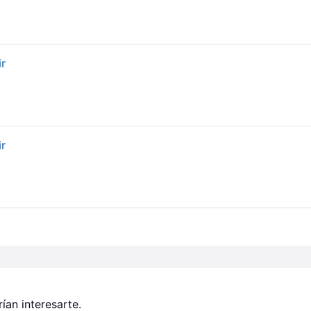
ir
ir
an interesarte.