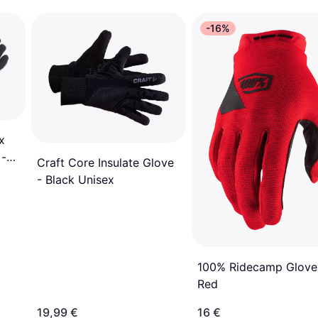
-16%
x
 -
Craft Core Insulate Glove
- Black Unisex
100% Ridecamp Glove
Red
19,99 €
16 €