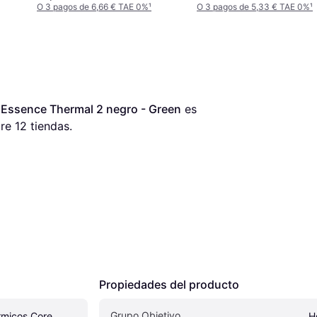
O 3 pagos de 6,66 € TAE 0%
¹
O 3 pagos de 5,33 € TAE 0%
¹
 Essence Thermal 2 negro - Green
 es 
re 
12
 tiendas.
Propiedades del producto
Grupo Objetivo
rmicos Core 
H