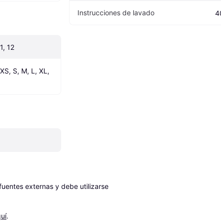
Instrucciones de lavado
4
11, 12
XS, S, M, L, XL, 
entes externas y debe utilizarse 
uí
.