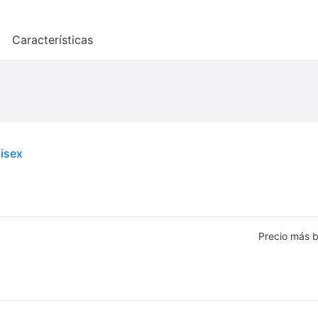
o
Características
nisex
Precio más b