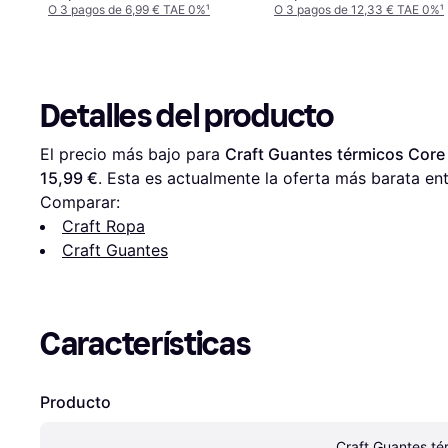
O 3 pagos de 6,99 € TAE 0%
¹
O 3 pagos de 12,33 € TAE 0%
¹
Detalles del producto
El precio más bajo para 
Craft Guantes térmicos Core
15,99 €
. Esta es actualmente la oferta más barata ent
Comparar:
Craft Ropa
Craft Guantes
Características
Producto
Craft Guantes té