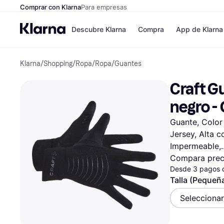
Comprar con Klarna
Para empresas
Descubre Klarna
Compra
App de Klarna
Klarna
/
Shopping
/
Ropa
/
Ropa
/
Guantes
Formas de pag
Tiendas
Formas de pago
MediaMarkt
Craft G
Paga ahora
Shein
Paga en 3 plazos
Zalando Priv
negro -
Paga en 30 días
Zara
Financiación
JD Sports
Guante, Color 
Klarna en Apple 
Jersey, Alta c
Impermeable,
Directorio de tie
Compara prec
Desde 3 pagos 
Talla (Pequeñ
Seleccionar