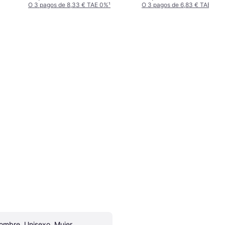
O 3 pagos de 8,33 € TAE 0%
¹
O 3 pagos de 6,83 € TAE 0%
¹
ombre, Unisexo, Mujer